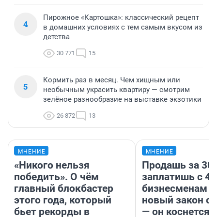
Пирожное «Картошка»: классический рецепт
4
в домашних условиях с тем самым вкусом из
детства
30 771
15
Кормить раз в месяц. Чем хищным или
5
необычным украсить квартиру — смотрим
зелёное разнообразие на выставке экзотики
26 872
13
МНЕНИЕ
МНЕНИЕ
«Никого нельзя
Продашь за 300
победить». О чём
заплатишь с 40
главный блокбастер
бизнесменам г
этого года, который
новый закон о 
бьет рекорды в
— он коснется 