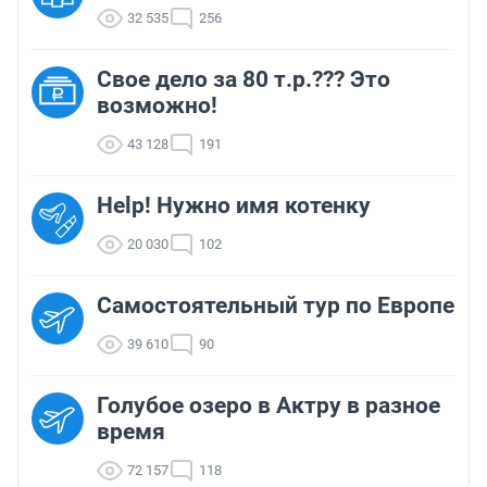
32 535
256
Свое дело за 80 т.р.??? Это
возможно!
43 128
191
Help! Нужно имя котенку
20 030
102
Самостоятельный тур по Европе
39 610
90
Голубое озеро в Актру в разное
время
72 157
118