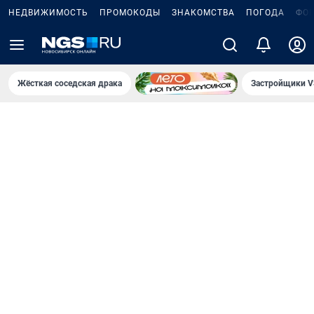
НЕДВИЖИМОСТЬ
ПРОМОКОДЫ
ЗНАКОМСТВА
ПОГОДА
ФО
Жёсткая соседская драка
Застройщики V