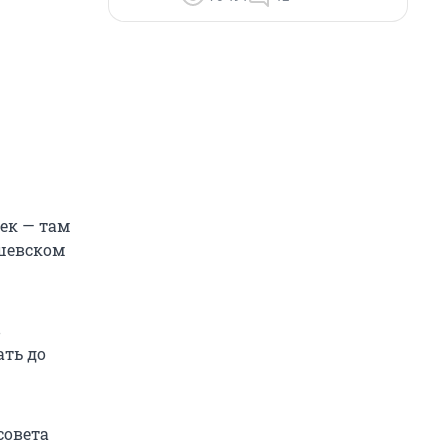
ек — там
ышевском
в
ать до
совета