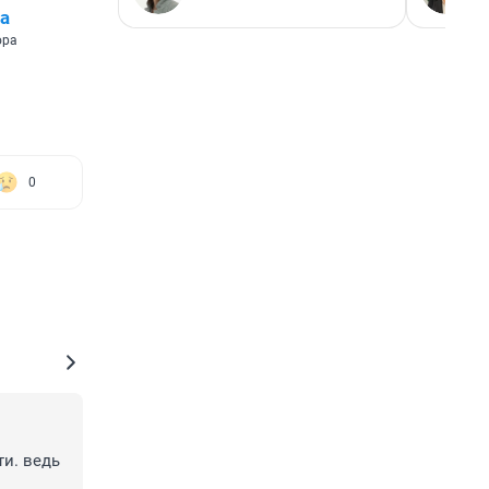
а
ора
0
и. ведь 