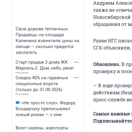
Андреем Алексе
также не отвеч
Новосибирской 
обращения от м
Свои дороже тепличных.
Продавцы на площади
Ранее НГС писа
Калинина взвинтили цены на
овощи — сколько придется
СГК объяснили,
заплатить
Старт продаж 3 дома ЖК
Обновлено.
В пр
Марсель-2. Дом, небо, река!
проверку в пос
Скидка 40% на гаражные
секционные ворота
— В ходе прове
(только до 31.08.2026)
действиям (без
пресс-службе в
«Не просто слух»: Федору
Бондарчуку приписывают
Самые важные н
новый роман — с кем
Подписывайтесь
Воют сирены, аэропорты