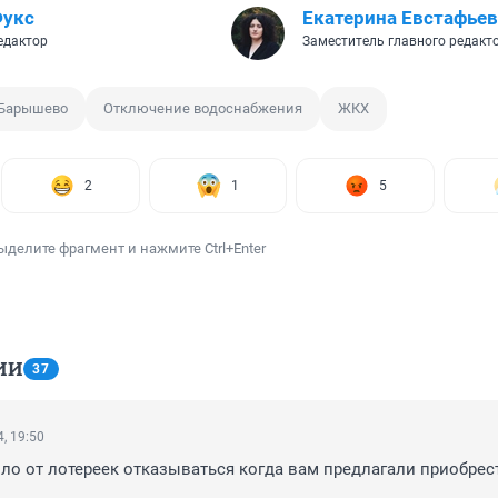
Фукс
Екатерина Евстафьев
едактор
Заместитель главного редакт
Барышево
Отключение водоснабжения
ЖКХ
2
1
5
ыделите фрагмент и нажмите Ctrl+Enter
ИИ
37
, 19:50
ыло от лотереек отказываться когда вам предлагали приобрест