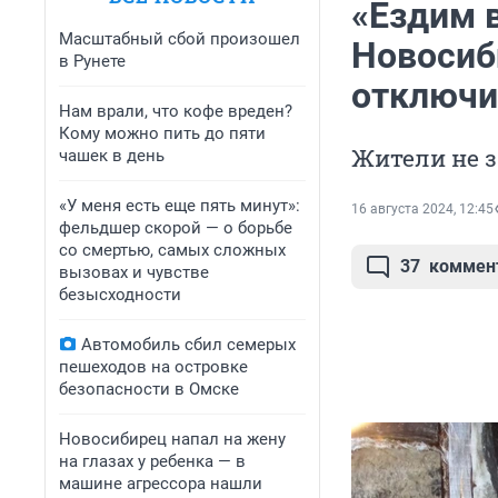
«Ездим в
Масштабный сбой произошел
Новосиб
в Рунете
отключи
Нам врали, что кофе вреден?
Кому можно пить до пяти
Жители не з
чашек в день
«У меня есть еще пять минут»:
16 августа 2024, 12:45
фельдшер скорой — о борьбе
со смертью, самых сложных
37
коммен
вызовах и чувстве
безысходности
Автомобиль сбил семерых
пешеходов на островке
безопасности в Омске
Новосибирец напал на жену
на глазах у ребенка — в
машине агрессора нашли