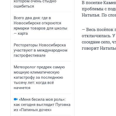
котором очень стыдно
В поселке Каме
ошибиться
проблемы с под
Наталья. По сло
Всего два дня: где в
Новосибирске откроются
ярмарки товаров для школы
— Весь посёлок 
— карта
отключилась. У 
соседнее село, ч
Рестораторы Новосибирска
говорит Наталь
участвуют в международном
гастрофестивале
Метеоролог предрек самую
мощную климатическую
катастрофу за последнюю
тысячу лет: когда всё
начнется
«Меня бесила моя роль»:
как сегодня выглядит Пуговка
из «Папиных дочек»