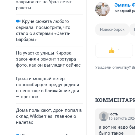
закрывают: на Урал летят
Эмиль 
ракеты
Младший р
Круче сюжета любого
сериала: посмотрите, что
Новосибирск
стало с актерами «Санта-
Барбары»
1
На участке улицы Кирова
закончили ремонт тротуара —
фото, как он выглядит сейчас
Увидели опечатку? В
Гроза и мощный ветер:
новосибирцев предупредили
о непогоде в ближайшие дни
— прогноз
КОММЕНТАР
Дома полыхают, дрон попал в
Гость
склад Wildberries: главное о
16 августа 2024
налетах
а вот не надо б
было такое