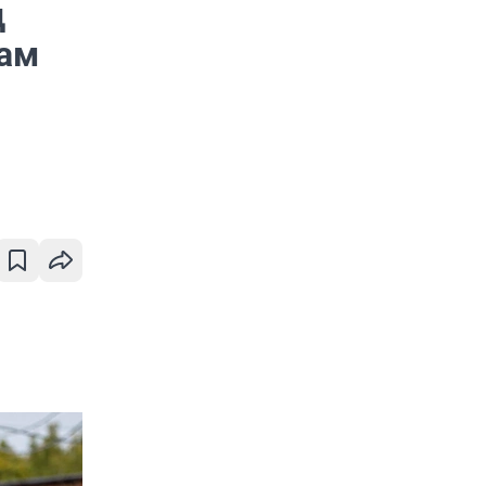
д
там