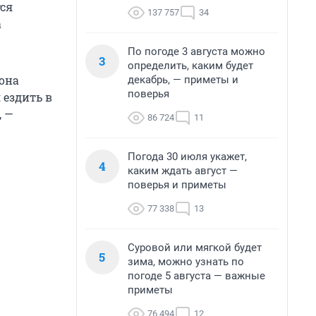
ся
137 757
34
а
По погоде 3 августа можно
3
определить, каким будет
 она
декабрь, — приметы и
поверья
 ездить в
, —
86 724
11
Погода 30 июля укажет,
4
каким ждать август —
поверья и приметы
77 338
13
Суровой или мягкой будет
5
зима, можно узнать по
погоде 5 августа — важные
приметы
76 494
12