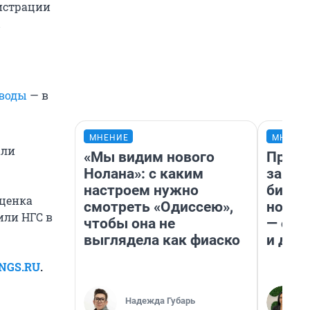
нистрации
ы
 воды
— в
МНЕНИЕ
МНЕНИ
али
«Мы видим нового
Прода
Нолана»: с каким
запла
настроем нужно
бизне
оценка
смотреть «Одиссею»,
новый
или НГС в
чтобы она не
— он 
выглядела как фиаско
и даж
 NGS.RU
.
Надежда Губарь