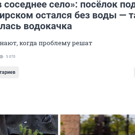
 соседнее село»: посёлок по
ирском остался без воды — 
лась водокачка
нают, когда проблему решат
5 070
тариев