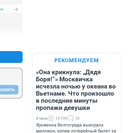
+0
–0
+0
–0
РЕКОМЕНДУЕМ
«Она крикнула: „Дядя
Боря!“» Москвичка
исчезла ночью у океана во
равить
Вьетнаме. Что произошло
в последние минуты
пропажи девушки
4 часа
13 770
10
Уроженка Волгограда выиграла
миллион, купив лотерейный билет за