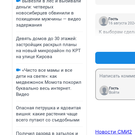
Вывезли в лес и выбивали
деньги: четверых
новосибирцев обвинили в
похищении мужчины — видео
Гость
16 августа 2024
задержания
К выборам сдел
Девять домов до 30 этажей:
застройщик раскрыл планы
на новый микрорайон по КРТ
на улице Кирова
«Чисто все мамы и все
дети на свете»: как
медвежонок Момота покорил
буквально весь интернет.
Гость
Войти
Видео
Опасная петрушка и ядовитая
вишня: какие растения чаще
всего путают со съедобными
Новости СМИ2
Получил разряд в затылок и