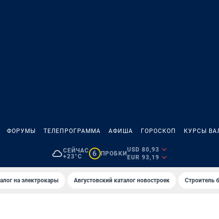
ФОРУМЫ
ТЕЛЕПРОГРАММА
АФИША
ГОРОСКОП
КУРСЫ ВА
USD 80,93
СЕЙЧАС
6
ПРОБКИ
+23°C
EUR 93,19
алог на электрокары
Августовский каталог новостроек
Строитель б