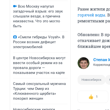
Всю Москву напугал
Ранее жители д
загадочный взрыв: его звук
горячей воды
. 
слышали везде, а причина
ремонтными ра
неизвестна. Что это могло
быть
Обновлено: В п
«Смели гибриды Voyah». В
откачивает дож
России возник дефицит
ближайшее врем
электромобилей
В центре Новосибирска могут
Степан 
ввести особый режим из-за
Корреспонд
провала дороги —
показываем участок на карте
Новосибирск
Самый сексуальный мужчина
Турции: чем Омер из
«Клюквенного щербета»
1
покорил женщин
Новосибирские хирурги