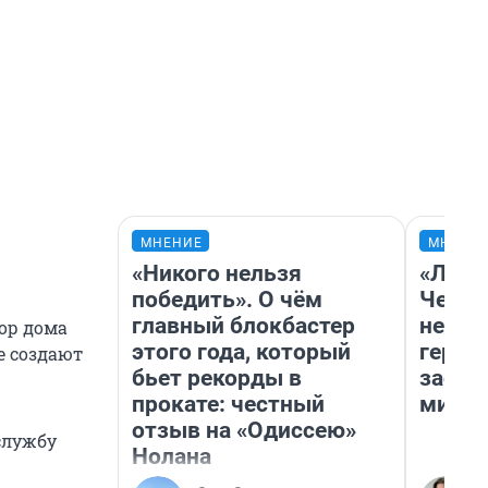
МНЕНИЕ
МНЕНИ
«Никого нельзя
«Люди
победить». О чём
Чем п
главный блокбастер
непон
ор дома
этого года, который
герои
е создают
бьет рекорды в
застр
прокате: честный
мисти
отзыв на «Одиссею»
службу
Нолана