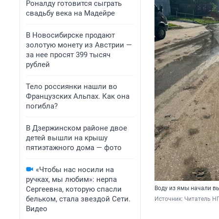
Роналду готовится сыграть
свадьбу века на Мадейре
В Новосибирске продают
золотую монету из Австрии —
за нее просят 399 тысяч
рублей
Тело россиянки нашли во
Французских Альпах. Как она
погибла?
В Дзержинском районе двое
детей вышли на крышу
пятиэтажного дома — фото
«Чтобы нас носили на
ручках, мы любим»: нерпа
Сергеевна, которую спасли
Воду из ямы начали вы
бельком, стала звездой Сети.
Источник: 
Читатель Н
Видео