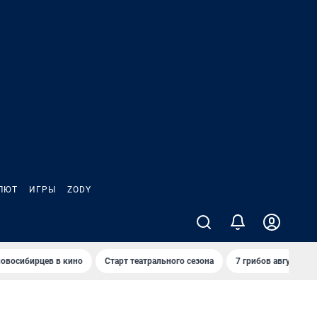
ЛЮТ
ИГРЫ
ZODY
овосибирцев в кино
Старт театрального сезона
7 грибов августа