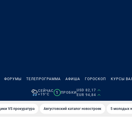
ФОРУМЫ
ТЕЛЕПРОГРАММА
АФИША
ГОРОСКОП
КУРСЫ ВА
USD 82,17
СЕЙЧАС
1
ПРОБКИ
+19°C
EUR 94,84
ики VS прокуратура
Августовский каталог новостроек
5 молодых н