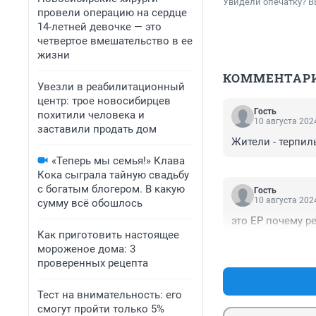
Увидели опечатку? В
провели операцию на сердце
14-летней девочке — это
четвертое вмешательство в ее
жизни
КОММЕНТАР
Увезли в реабилитационный
центр: трое новосибирцев
Гость
похитили человека и
10 августа 2024
заставили продать дом
Жители - терпилы
«Теперь мы семья!» Клава
Кока сыграла тайную свадьбу
с богатым блогером. В какую
Гость
10 августа 2024
сумму всё обошлось
это ЕР почему р
Как приготовить настоящее
мороженое дома: 3
проверенных рецепта
Тест на внимательность: его
смогут пройти только 5%