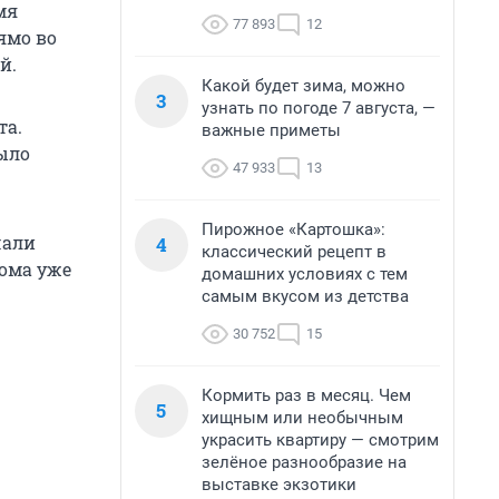
мя
77 893
12
ямо во
й.
Какой будет зима, можно
3
узнать по погоде 7 августа, —
та.
важные приметы
ыло
47 933
13
Пирожное «Картошка»:
чали
4
классический рецепт в
дома уже
домашних условиях с тем
самым вкусом из детства
30 752
15
Кормить раз в месяц. Чем
5
хищным или необычным
украсить квартиру — смотрим
зелёное разнообразие на
выставке экзотики