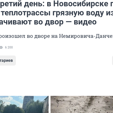
ретий день: в Новосибирске 
 теплотрассы грязную воду и
ачивают во двор — видео
роизошел во дворе на Немировича-Данче
6 200
тариев