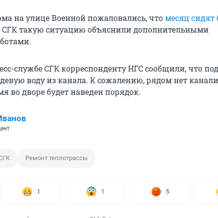
ома на улице Военной пожаловались, что
месяц сидят 
В СГК такую ситуацию объяснили дополнительными
ботами.
ресс-службе СГК корреспонденту НГС сообщили, что п
девую воду из канала. К сожалению, рядом нет канали
я во дворе будет наведен порядок.
Иванов
ент
СГК
Ремонт теплотрассы
1
1
5