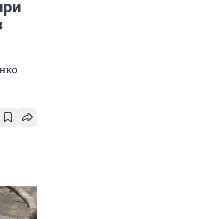
при
з
нко