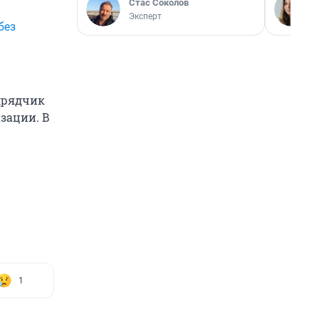
Стас Соколов
Эксперт
без
одрядчик
зации. В
1