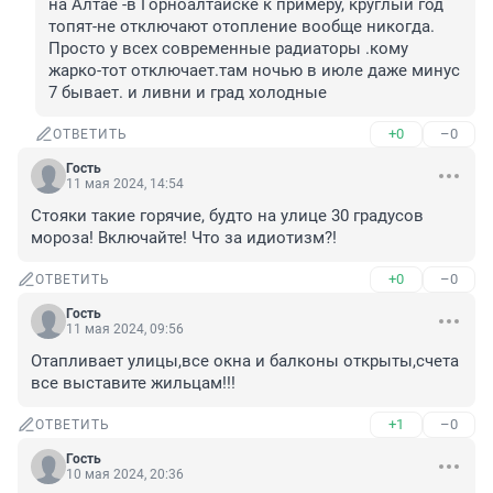
на Алтае -в Горноалтайске к примеру, круглый год 
топят-не отключают отопление вообще никогда. 
Просто у всех современные радиаторы .кому 
жарко-тот отключает.там ночью в июле даже минус 
7 бывает. и ливни и град холодные
+0
–0
ОТВЕТИТЬ
Гость
11 мая 2024, 14:54
Стояки такие горячие, будто на улице 30 градусов 
мороза! Включайте! Что за идиотизм?!
+0
–0
ОТВЕТИТЬ
Гость
11 мая 2024, 09:56
Отапливает улицы,все окна и балконы открыты,счета 
все выставите жильцам!!!
+1
–0
ОТВЕТИТЬ
Гость
10 мая 2024, 20:36