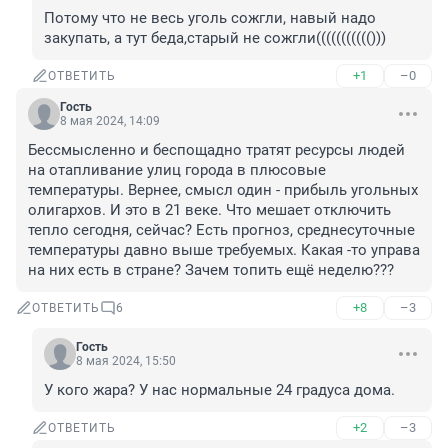
Потому что не весь уголь сожгли, навый надо 
закупать, а тут беда,старый не сожгли((((((((((()))
+1
–0
ОТВЕТИТЬ
Гость
8 мая 2024, 14:09
Бессмысленно и беспощадно тратят ресурсы людей 
на отапливание улиц города в плюсовые 
температуры. Вернее, смысл один - прибыль угольных 
олигархов. И это в 21 веке. Что мешает отключить 
тепло сегодня, сейчас? Есть прогноз, среднесуточные 
температуры давно выше требуемых. Какая -то управа 
на них есть в стране? Зачем топить ещё неделю???
+8
–3
ОТВЕТИТЬ
6
Гость
8 мая 2024, 15:50
У кого жара? У нас нормальные 24 градуса дома.
+2
–3
ОТВЕТИТЬ