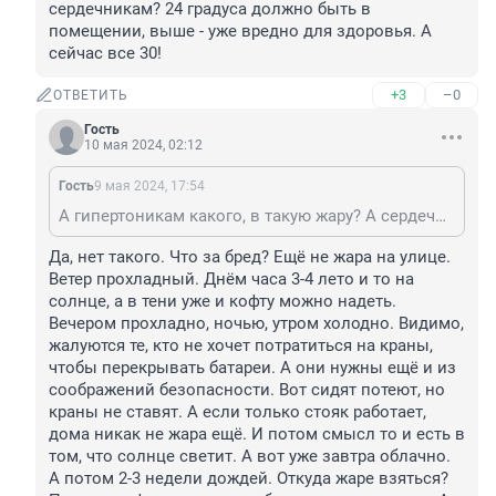
сердечникам? 24 градуса должно быть в 
помещении, выше - уже вредно для здоровья. А 
сейчас все 30!
+3
–0
ОТВЕТИТЬ
Гость
10 мая 2024, 02:12
Гость
9 мая 2024, 17:54
А гипертоникам какого, в такую жару? А сердечникам? 24 градуса должно быть в помещении, выше - уже вредно для здоровья. А сейчас все 30!
Да, нет такого. Что за бред? Ещё не жара на улице. 
Ветер прохладный. Днём часа 3-4 лето и то на 
солнце, а в тени уже и кофту можно надеть. 
Вечером прохладно, ночью, утром холодно. Видимо, 
жалуются те, кто не хочет потратиться на краны, 
чтобы перекрывать батареи. А они нужны ещё и из 
соображений безопасности. Вот сидят потеют, но 
краны не ставят. А если только стояк работает, 
дома никак не жара ещё. И потом смысл то и есть в 
том, что солнце светит. А вот уже завтра облачно. 
А потом 2-3 недели дождей. Откуда жаре взяться? 