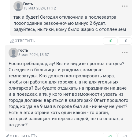
Гость
13 мая 2024, 11:12
так и будет! Сегодня отключили а послезавтра 
похолодание резкое-ночью минус 2 будет. 
радуйтесь, нытики, кому было жарко с отоплением
+0
–0
ОТВЕТИТЬ
Гость
8 мая 2024, 13:57
Роспотребнадзор, ау! Вы не видите прогноз погоды? 
Съездите в больницы и роддома, замерьте 
температуры. Кто должен контролировать мэра, 
чтобы он работал для горожан. а не для угольных 
олигархов? Вы будете отдыхать на праздники на даче 
и в поездках, а те, у кого нет возможности уехать из 
города должны вариться в квартирах? Опыт прошлого 
года, когда на 9 мая в городе был ад - ничему не учит? 
Есть в этой стране хоть один какой - то орган, 
который защищает интересы людей, не на словах, а 
на деле?
+3
–1
ОТВЕТИТЬ
2