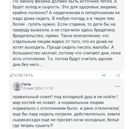
По закону физики должен быть источник тепла. А 
будет холод и сырость. Это для здоровья, видимо, 
крайне полезно? А сердечникам и гипертоникам не 
надо дома сидеть. В любую погоду, а в такую тем 
более - гулять нужно. Если старики, то дети бы на 
природу вывезли, а не строчили здесь бредятину. 
Вредительство, прямо. Такое впечатление, что 
отдельным лицам жарко от того, что из дома не 
хотят выходить. Проще сидеть писать жалобы. А 
большинство молчат, потому что считают дни, пока 
есть отопление. Т.к. потом будут считать адские 
дни без него....
+0
–2
ОТВЕТИТЬ
Гость
13 мая 2024, 11:18
правильный совет! под холодный душ и не нойте.! 
жар костей не ломит. а нормальным людям 
нормально с отоплением было. и рано отключили( 
еще бы пару недель погрели. действительно, земля 
сырая,воздух еще не прогрет,ночи холодные, белье 
где тепреь сушить?!