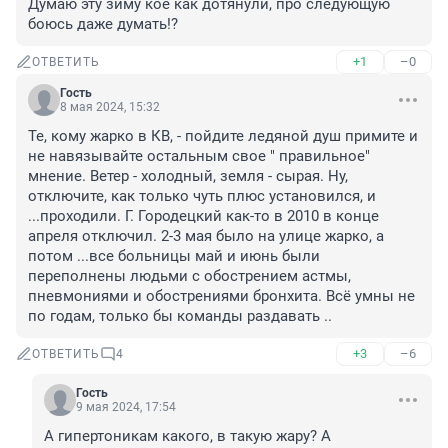
Думаю эту зиму кое как дотянули, про следующую 
боюсь даже думать!?
+1
–0
ОТВЕТИТЬ
Гость
8 мая 2024, 15:32
Те, кому жарко в КВ, - пойдите ледяной душ примите и 
не навязывайте остальным свое " правильное" 
мнение. Ветер - холодный, земля - сырая. Ну, 
отключите, как только чуть плюс установился, и 
...проходили. Г. Городецкий как-то в 2010 в конце 
апреля отключил. 2-3 мая было на улице жарко, а 
потом ...все больницы май и июнь были 
переполнены людьми с обострением астмы, 
пневмониями и обострениями бронхита. Всё умны не 
по годам, только бы команды раздавать ..
+3
–6
ОТВЕТИТЬ
4
Гость
9 мая 2024, 17:54
А гипертоникам какого, в такую жару? А 