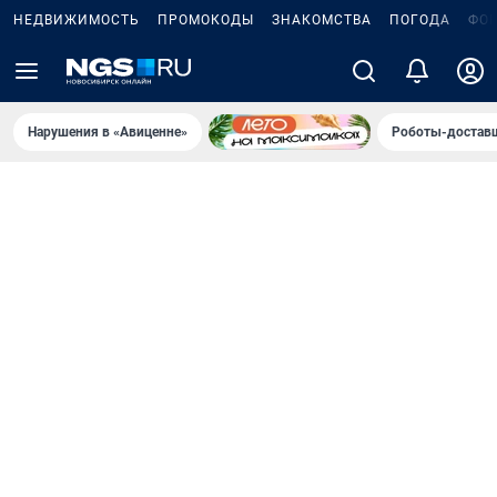
НЕДВИЖИМОСТЬ
ПРОМОКОДЫ
ЗНАКОМСТВА
ПОГОДА
ФО
Нарушения в «Авиценне»
Роботы-доставщ