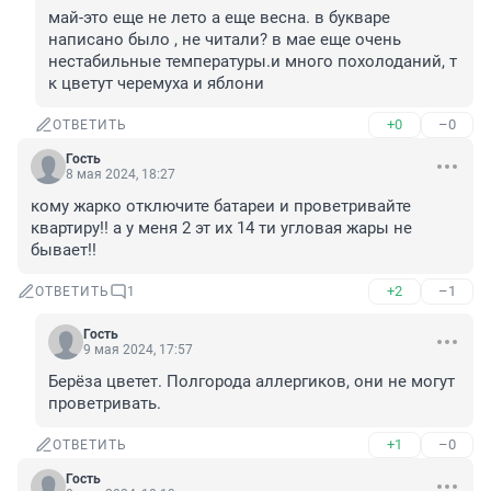
май-это еще не лето а еще весна. в букваре 
написано было , не читали? в мае еще очень 
нестабильные температуры.и много похолоданий, т 
к цветут черемуха и яблони
+0
–0
ОТВЕТИТЬ
Гость
8 мая 2024, 18:27
кому жарко отключите батареи и проветривайте 
квартиру!! а у меня 2 эт их 14 ти угловая жары не 
бывает!!
+2
–1
ОТВЕТИТЬ
1
Гость
9 мая 2024, 17:57
Берёза цветет. Полгорода аллергиков, они не могут 
проветривать.
+1
–0
ОТВЕТИТЬ
Гость