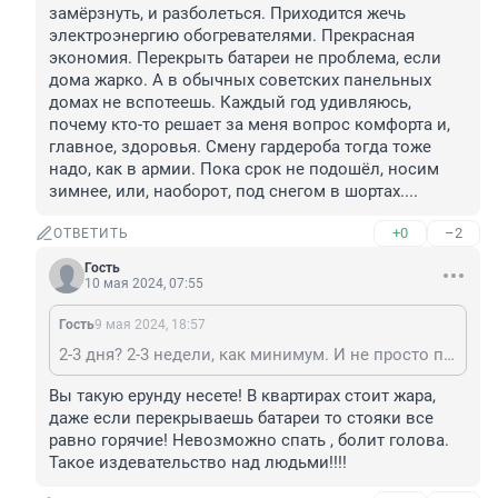
замёрзнуть, и разболеться. Приходится жечь 
электроэнергию обогревателями. Прекрасная 
экономия. Перекрыть батареи не проблема, если 
дома жарко. А в обычных советских панельных 
домах не вспотеешь. Каждый год удивляюсь, 
почему кто-то решает за меня вопрос комфорта и, 
главное, здоровья. Смену гардероба тогда тоже 
надо, как в армии. Пока срок не подошёл, носим 
зимнее, или, наоборот, под снегом в шортах....
+0
–2
ОТВЕТИТЬ
Гость
10 мая 2024, 07:55
Гость
9 мая 2024, 18:57
2-3 дня? 2-3 недели, как минимум. И не просто прохладных. С заморозками, дождями, сыростью... Наверное, в новых домах, на поднебесных этажах тепло. А в обычной панельке без отопления температура на борту=температуре за бортом. Пока не наступит, действительно, летняя жара, дома очень холодно. После резкой жары всегда наступает холод. И он не 2-3 дня. Успеваем и замёрзнуть, и разболеться. Приходится жечь электроэнергию обогревателями. Прекрасная экономия. Перекрыть батареи не проблема, если дома жарко. А в обычных советских панельных домах не вспотеешь. Каждый год удивляюсь, почему кто-то решает за меня вопрос комфорта и, главное, здоровья. Смену гардероба тогда тоже надо, как в армии. Пока срок не подошёл, носим зимнее, или, наоборот, под снегом в шортах....
Вы такую ерунду несете! В квартирах стоит жара, 
даже если перекрываешь батареи то стояки все 
равно горячие! Невозможно спать , болит голова. 
Такое издевательство над людьми!!!!