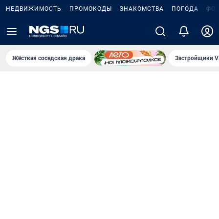
НЕДВИЖИМОСТЬ
ПРОМОКОДЫ
ЗНАКОМСТВА
ПОГОДА
ФО
Жёсткая соседская драка
Застройщики V