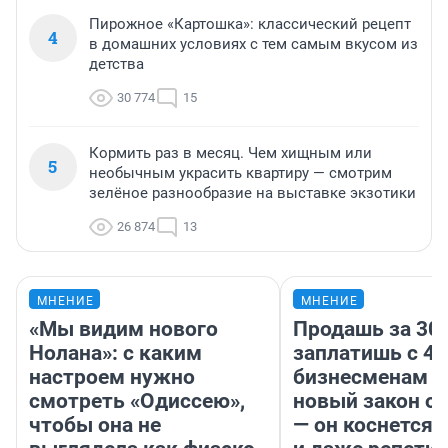
Пирожное «Картошка»: классический рецепт
4
в домашних условиях с тем самым вкусом из
детства
30 774
15
Кормить раз в месяц. Чем хищным или
5
необычным украсить квартиру — смотрим
зелёное разнообразие на выставке экзотики
26 874
13
МНЕНИЕ
МНЕНИЕ
«Мы видим нового
Продашь за 300
Нолана»: с каким
заплатишь с 40
настроем нужно
бизнесменам г
смотреть «Одиссею»,
новый закон о 
чтобы она не
— он коснется 