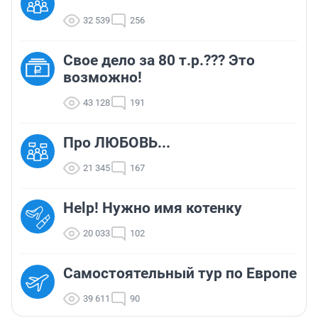
32 539
256
Свое дело за 80 т.р.??? Это
возможно!
43 128
191
Про ЛЮБОВЬ...
21 345
167
Help! Нужно имя котенку
20 033
102
Самостоятельный тур по Европе
39 611
90