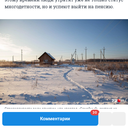
многодетности, но и успеют выйти на пенсию.
Справедливости ради отметим, что квартал «Семейный» состоит из
30
двух полей (их называют Пул 1 и Пул 2. — Прим. ред.). На части
первого поля (на фото), которая располагается прямо у дороги,
Комментарии
недавно появились столбы и электричество. А владельцев участков
на втором поле уже несколько лет кормят завтраками