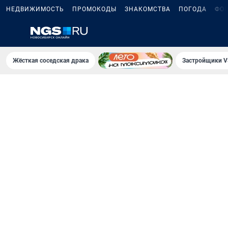
НЕДВИЖИМОСТЬ
ПРОМОКОДЫ
ЗНАКОМСТВА
ПОГОДА
ФО
Жёсткая соседская драка
Застройщики V