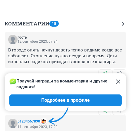
КОММЕНТАРИИ
15
Гость
12 сентября 2023, 07:34
В городе опять начнут давать тепло видимо когда все 
заболеют. Отопление нужно везде и вовремя. Дети 
из теплых садиков приходят в холодные квартиры.
+2
–0
Получай награды за комментарии и другие 
Гость
11 сентября 2023, 17:45
задания!
Зачем, за окном жара, ещё загораем, опять улицу 
Подробнее в профиле
обогревать?
+0
–1
51234567890
11 сентября 2023, 17:20