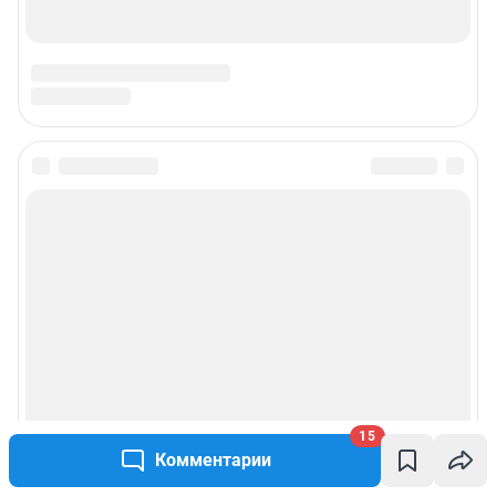
Техподдержка
Предвыборная агитация
Статистика канала в MAX
Все города сети
Мобильное приложение
Google Play
App Store
App Gallery
RuStore
15
Мы в соцсетях
Комментарии