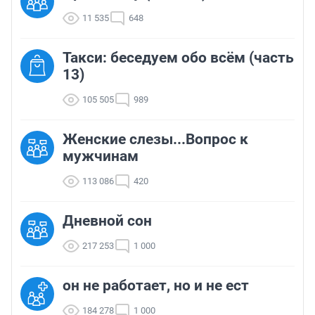
11 535
648
Такси: беседуем обо всём (часть
13)
105 505
989
Женские слезы...Вопрос к
мужчинам
113 086
420
Дневной сон
217 253
1 000
он не работает, но и не ест
184 278
1 000