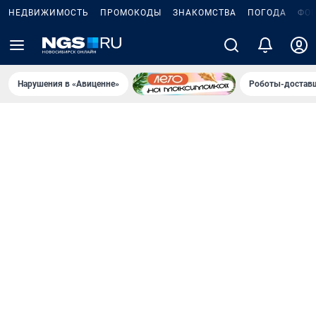
НЕДВИЖИМОСТЬ
ПРОМОКОДЫ
ЗНАКОМСТВА
ПОГОДА
ФО
Нарушения в «Авиценне»
Роботы-доставщ