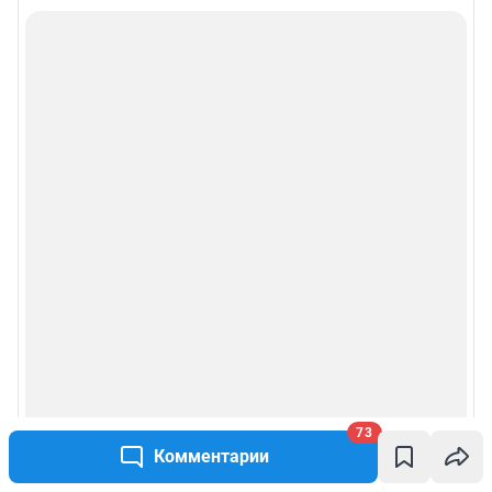
Все города сети
Мобильное приложение
Google Play
App Store
App Gallery
RuStore
Мы в соцсетях
Контактные данные для Роскомнадзора и государственных органов
Сетевое издание «НГС.НОВОСТИ» (18+)
Зарегистрировано Федеральной службой по надзору в сфере связи,
информационных технологий и массовых коммуникаций (Роскомнадзор)
Регистрационный номер ЭЛ № ФС 77— 84683
73
Учредитель: Общество с ограниченной ответственностью "ИНТЕРНЕТ
ТЕХНОЛОГИИ"
Комментарии
Главный редактор: Громкова Елена Александровна
Адрес редакции: 630099, Россия, Новосибирск, ул. Ленина, д. 12, 6 этаж,