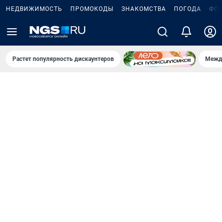
НЕДВИЖИМОСТЬ
ПРОМОКОДЫ
ЗНАКОМСТВА
ПОГОДА
ФО
Растет популярность дискаунтеров
Межд