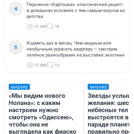
Пирожное «Картошка»: классический рецепт
4
в домашних условиях с тем самым вкусом из
детства
31 059
18
Кормить раз в месяц. Чем хищным или
5
необычным украсить квартиру — смотрим
зелёное разнообразие на выставке экзотики
27 085
13
МНЕНИЕ
МНЕНИЕ
«Мы видим нового
Звезды услыш
Нолана»: с каким
желания: шест
настроем нужно
небесных тел
смотреть «Одиссею»,
выстроятся в 
чтобы она не
параде планет 
выглядела как фиаско
правильно про