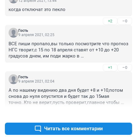
12 апреля 2021, 13:44
когда отключат это пекло
+2
–0
Гость
9 апреля 2021, 02:25
ВСЕ пиши пропало,вы только посмотрите что прогноз 
НГС творит,с 15 по 18 апреля ставят от +10 до +20 
градусов днем, им поди жарко в 
кабинетах,отключения отопления захотели, вот же 
+1
–0
провокаторы...
Гость
9 апреля 2021, 02:04
А по нашему видению два дня будет +8 и +10,потом 
снова до нуля опустится и будет так до 15мая 
точно..Кто не верит,пусть проверит,главное чтобы 
раньше этого не выключили отопление
+0
–0
Читать все комментарии