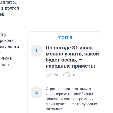
ыплаты,
 в другой
ей
я у
ТОП 5
реходит
мму долга
По погоде 31 июля
1
у
можно узнать, какой
 АРИЖК
будет осень, —
упают.
народные приметы
158 301
15
Игривые слонопотамы с
2
характером: новосибирцы
показали своих огромных
мейн-кунов — фото суровых
питомцев