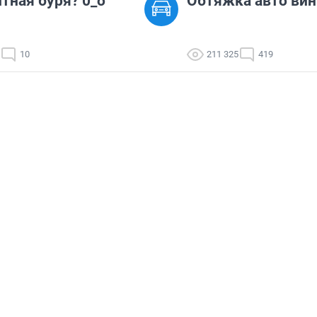
тная буря? 0_o
Обтяжка авто ви
10
211 325
419