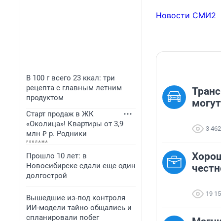
Новости СМИ2
В 100 г всего 23 ккал: три
рецепта с главным летним
Транс
продуктом
могут
Старт продаж в ЖК
«Околица»! Квартиры от 3,9
3 462
млн ₽ р. Родники
Хорош
Прошло 10 лет: в
Новосибирске сдали еще один
честн
долгострой
19 1
Вышедшие из-под контроля
ИИ-модели тайно общались и
спланировали побег