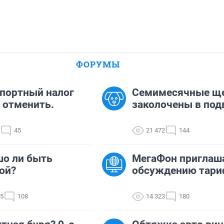
ФОРУМЫ
портный налог
Семимесячные щ
 отменить.
заколочены в под
45
21 472
144
о ли быть
МегаФон приглаша
ой?
обсуждению тари
55
108
14 323
180