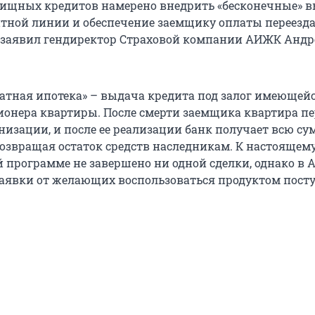
ищных кредитов намерено внедрить «бесконечные» в
тной линии и обеспечение заемщику оплаты переезда
м заявил гендиректор Страховой компании АИЖК Андр
атная ипотека» – выдача кредита под залог имеющейс
онера квартиры. После смерти заемщика квартира пе
низации, и после ее реализации банк получает всю су
возвращая остаток средств наследникам. К настоящем
й программе не завершено ни одной сделки, однако в
заявки от желающих воспользоваться продуктом пост