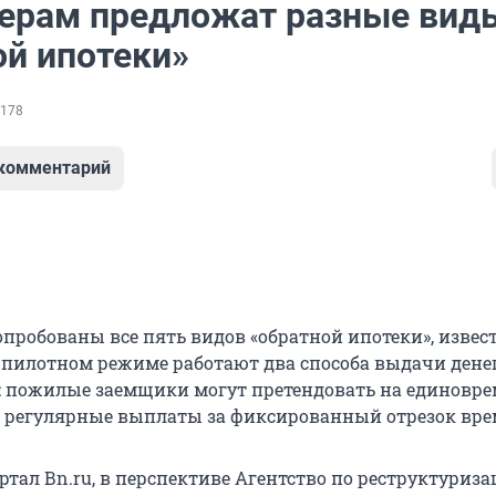
ерам предложат разные вид
ой ипотеки»
178
 комментарий
опробованы все пять видов «обратной ипотеки», извес
в пилотном режиме работают два способа выдачи дене
: пожилые заемщики могут претендовать на единовр
 регулярные выплаты за фиксированный отрезок вре
ртал Вn.ru, в перспективе Агентство по реструктуриз