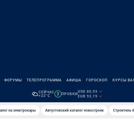
ФОРУМЫ
ТЕЛЕПРОГРАММА
АФИША
ГОРОСКОП
КУРСЫ ВА
USD 80,93
СЕЙЧАС
3
ПРОБКИ
+22°C
EUR 93,19
алог на электрокары
Августовский каталог новостроек
Строитель б