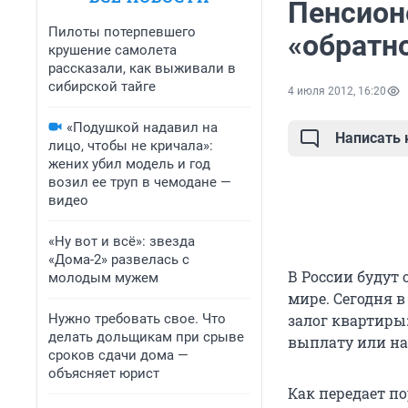
Пенсион
Пилоты потерпевшего
«обратн
крушение самолета
рассказали, как выживали в
сибирской тайге
4 июля 2012, 16:20
«Подушкой надавил на
Написать
лицо, чтобы не кричала»:
жених убил модель и год
возил ее труп в чемодане —
видео
«Ну вот и всё»: звезда
«Дома-2» развелась с
В России будут 
молодым мужем
мире. Сегодня 
Нужно требовать свое. Что
залог квартиры
делать дольщикам при срыве
выплату или на
сроков сдачи дома —
объясняет юрист
Как передает по