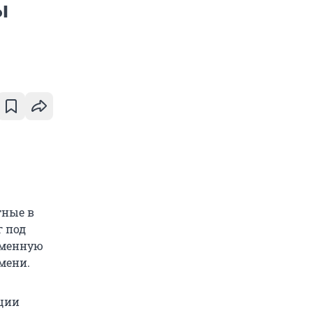
ы
тные в
г под
еменную
мени.
ации