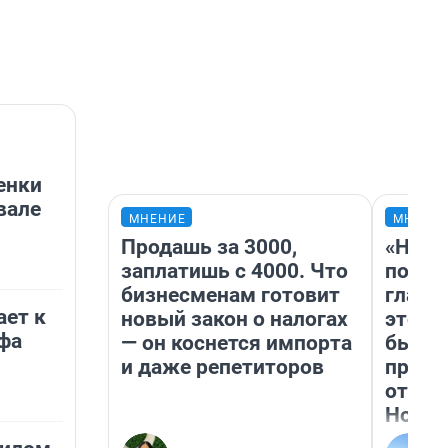
енки
вале
МНЕНИЕ
МНЕНИ
Продашь за 3000,
«Нико
заплатишь с 4000. Что
побед
бизнесменам готовит
главн
ет к
новый закон о налогах
этого
фа
— он коснется импорта
бьет 
и даже репетиторов
прока
отзыв
Нолан