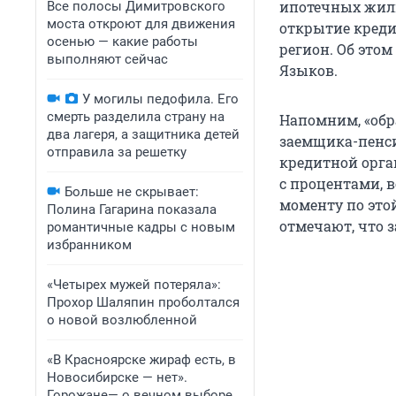
ипотечных жил
Все полосы Димитровского
моста откроют для движения
открытие креди
осенью — какие работы
регион. Об это
выполняют сейчас
Языков.
У могилы педофила. Его
смерть разделила страну на
Напомним, «обр
два лагеря, а защитника детей
заемщика-пенси
отправила за решетку
кредитной орга
с процентами, 
Больше не скрывает:
моменту по это
Полина Гагарина показала
отмечают, что 
романтичные кадры с новым
избранником
«Четырех мужей потеряла»:
Прохор Шаляпин проболтался
о новой возлюбленной
«В Красноярске жираф есть, в
Новосибирске — нет».
Горожане— о вечном выборе