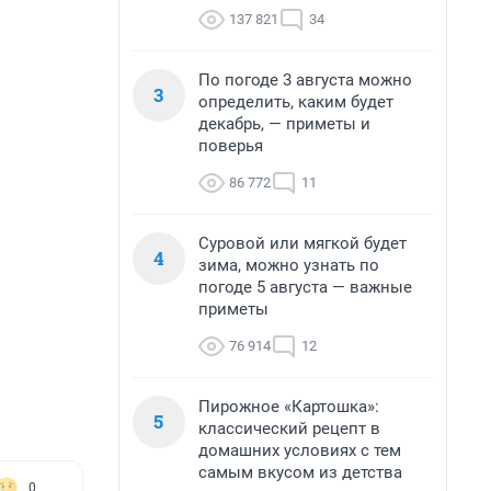
137 821
34
По погоде 3 августа можно
3
определить, каким будет
декабрь, — приметы и
поверья
86 772
11
Суровой или мягкой будет
4
зима, можно узнать по
погоде 5 августа — важные
приметы
76 914
12
Пирожное «Картошка»:
5
классический рецепт в
домашних условиях с тем
самым вкусом из детства
0