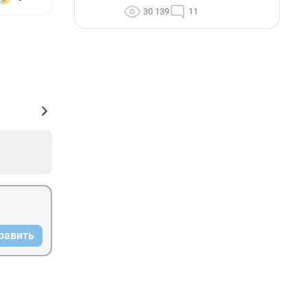
30 139
11
равить