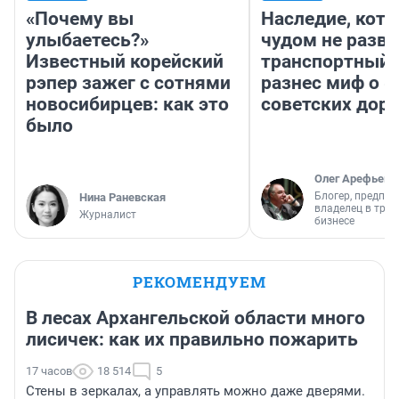
«Почему вы
Наследие, кото
улыбаетесь?»
чудом не разва
Известный корейский
транспортный 
рэпер зажег с сотнями
разнес миф о 
новосибирцев: как это
советских доро
было
Олег Арефьев
Блогер, предпри
Нина Раневская
владелец в тра
Журналист
бизнесе
РЕКОМЕНДУЕМ
В лесах Архангельской области много
лисичек: как их правильно пожарить
17 часов
18 514
5
Стены в зеркалах, а управлять можно даже дверями.