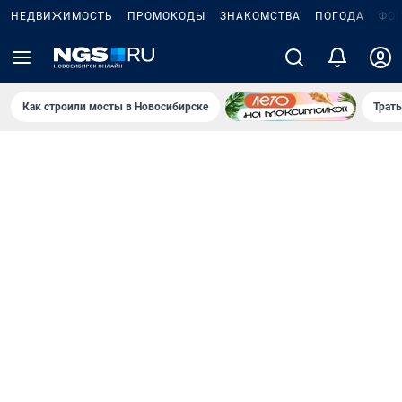
НЕДВИЖИМОСТЬ
ПРОМОКОДЫ
ЗНАКОМСТВА
ПОГОДА
ФО
Как строили мосты в Новосибирске
Траты