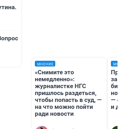
утина.
Вопрос
МНЕНИЕ
МНЕНИ
«Снимите это
Прода
немедленно»:
запла
журналистке НГС
бизне
пришлось раздеться,
новый
чтобы попасть в суд, —
— он 
на что можно пойти
и даж
ради новости