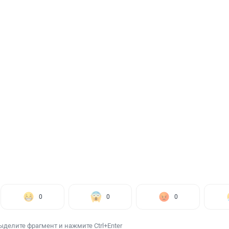
0
0
0
ыделите фрагмент и нажмите Ctrl+Enter