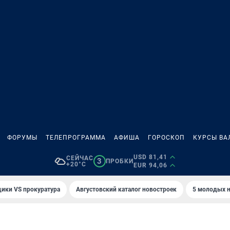
ФОРУМЫ
ТЕЛЕПРОГРАММА
АФИША
ГОРОСКОП
КУРСЫ ВА
USD 81,41
СЕЙЧАС
3
ПРОБКИ
+20°C
EUR 94,06
ики VS прокуратура
Августовский каталог новостроек
5 молодых н