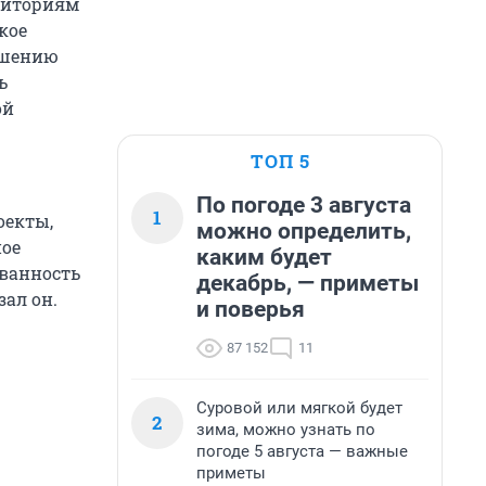
рриториям
кое
ышению
ь
ой
ТОП 5
По погоде 3 августа
1
оекты,
можно определить,
ное
каким будет
ованность
декабрь, — приметы
зал он.
и поверья
87 152
11
Суровой или мягкой будет
2
зима, можно узнать по
погоде 5 августа — важные
приметы