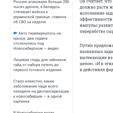
Он считает, чт
Россию атаковали больше 200
должно расти ж
тысяч дронов, а Беларусь
стягивает войска к
исполнение за
украинской границе: главное
эффективности 
об СВО за неделю
импульс разви
переработке сыр
Авто перевернулось на
крышу: два седана
столкнулись под
Путин предложи
Новосибирском — видео
названных зада
вытекающие из 
Лицевая гладь для чайников:
целое». «И в эт
гайд от набора петель до
в действиях фед
первого готового изделия
Стало известно, какие
заболевания чаще всего
находили на диспансеризации
у новосибирцев — в одной
картинке
В Новосибирске вновь