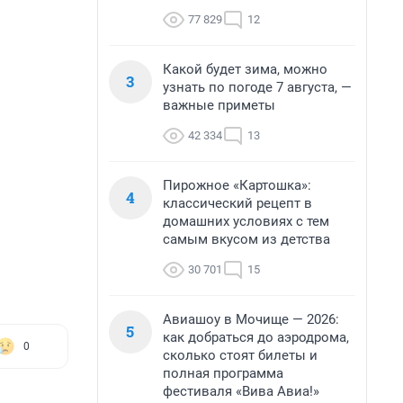
77 829
12
Какой будет зима, можно
3
узнать по погоде 7 августа, —
важные приметы
42 334
13
Пирожное «Картошка»:
4
классический рецепт в
домашних условиях с тем
самым вкусом из детства
30 701
15
Авиашоу в Мочище — 2026:
5
как добраться до аэродрома,
0
сколько стоят билеты и
полная программа
фестиваля «Вива Авиа!»