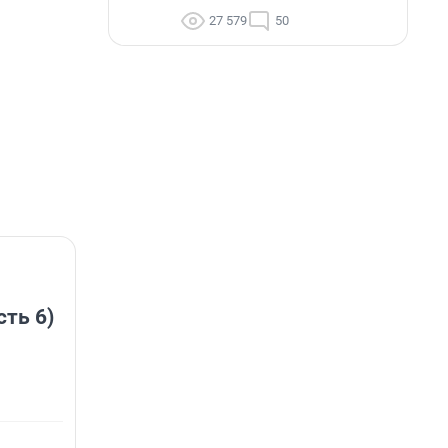
27 579
50
сть 6)