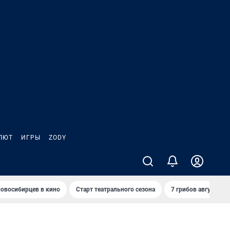
ЛЮТ
ИГРЫ
ZODY
овосибирцев в кино
Старт театрального сезона
7 грибов августа