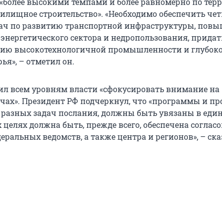
о «более высокими темпами и более равномерно по те
илищное строительство». «Необходимо обеспечить чет
дач по развитию транспортной инфраструктуры, пов
энергетического сектора и недропользования, придат
тию высокотехнологичной промышленности и глубок
ья», – отметил он.
л всем уровням власти «сфокусировать внимание на
чах». Президент РФ подчеркнул, что «программы и пр
разных задач послания, должны быть увязаны в еди
их целях должна быть, прежде всего, обеспечена соглас
еральных ведомств, а также центра и регионов», – ска