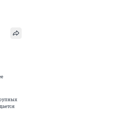
ее
крупных
дается