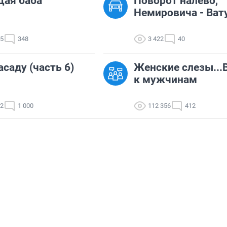
щая баба
Поворот налево,
Немировича - Ват
35
348
3 422
40
асаду (часть 6)
Женские слезы...
к мужчинам
02
1 000
112 356
412