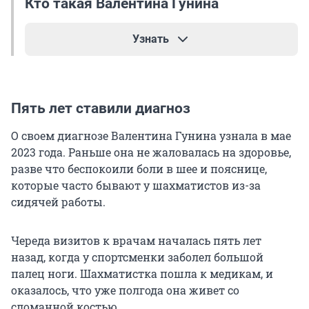
Кто такая Валентина Гунина
Узнать
Валентина Гунина родилась в 1989 году в
Мурманске. Играть в шахматы научилась еще в
Пять лет ставили диагноз
пять лет благодаря отцу, который преподавал
высшую математику.
О своем диагнозе Валентина Гунина узнала в мае
2023 года. Раньше она не жаловалась на здоровье,
— Папа учил нас с братом по советскому
разве что беспокоили боли в шее и пояснице,
образцу, мы прочли все книги Дворецкого
которые часто бывают у шахматистов из-за
(Марк Дворецкий — международный мастер по
сидячей работы.
шахматам, заслуженный тренер СССР, РСФСР и
Грузии. —
Прим. ред.
), — рассказала MSK1.RU
Череда визитов к врачам началась пять лет
шахматистка.
назад, когда у спортсменки заболел большой
палец ноги. Шахматистка пошла к медикам, и
Так как возможностей развития в шахматах в
оказалось, что уже полгода она живет со
Мурманске было мало, семья вскоре
сломанной костью.
перебралась в Подмосковье. Валентина упорно