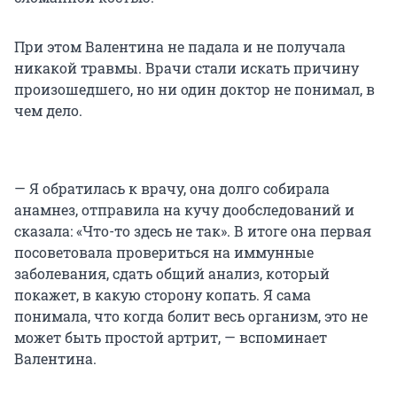
тренировалась, стала выступать на турнирах. В
2011 году она получила звание «гроссмейстер
При этом Валентина не падала и не получала
России».
никакой травмы. Врачи стали искать причину
произошедшего, но ни один доктор не понимал, в
Гунина — заслуженный мастер спорта России,
чем дело.
пятикратная чемпионка России и первая в
истории трехкратная чемпионка Европы по
шахматам.
— Я обратилась к врачу, она долго собирала
анамнез, отправила на кучу дообследований и
сказала: «Что-то здесь не так». В итоге она первая
посоветовала провериться на иммунные
заболевания, сдать общий анализ, который
покажет, в какую сторону копать. Я сама
понимала, что когда болит весь организм, это не
может быть простой артрит, — вспоминает
Валентина.