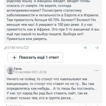
родному языку. А вакцины вводят. Вводят чтобы 
спасать от смерти. Не верите, господа 
антипрививочники? Посмотрите статистику 
заболеваемости и летальности в Европе и в Израиле. 
Там привитость больше 60-70%. Болеют? Болеют! Но 
меньше чем мы! А умирают в 100 раз реже. А у нас 
привитость как в Африке. Это при 5 то вакцинах! А вы 
ещё про какой-то выбор пишите. Выбора нет! 
Привиться или умереть.
+0
–0
ОТВЕТИТЬ
1
Показать ещё 1 ответ
Гость
10 сентября 2021, 22:20
Ничего не пойму, то стонут что навязывают им 
вакцинацию, то стонут что ставят но не ту... Вы там 
определитесь как-нибудь... А то лишь бы постанать... 
У нас тут народ бы рад был ставить лайт, так ее 
ставят только тем, кто в группе риска...