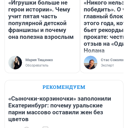
«Игрушки больше не
«Никого нельз
герои истории». Чему
победить». О ч
учит пятая часть
главный блокб
популярной детской
этого года, ко
франшизы и почему
бьет рекорды 
она полезна взрослым
прокате: честн
отзыв на «Оди
Нолана
Мария Тищенко
Стас Соколов
Обозреватель
Эксперт
РЕКОМЕНДУЕМ
«Сыночки-корзиночки» заполонили
Екатеринбург: почему уральские
парни массово оставили жен без
цветов