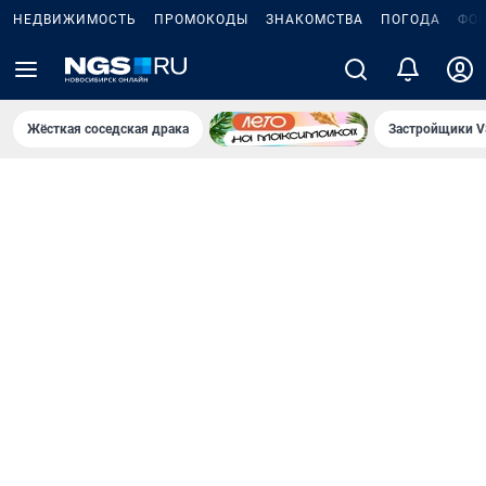
НЕДВИЖИМОСТЬ
ПРОМОКОДЫ
ЗНАКОМСТВА
ПОГОДА
ФО
Жёсткая соседская драка
Застройщики V