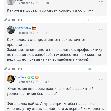
10 сентября 2021, 11:18
Как же вы достали со своей короной и соплями.
+1
–2
ОТВЕТИТЬ
88877888м
10 сентября 2021, 11:17
Как надоела эта прмитивная прривмвочная 
пропаганда.

Заметьте, ничего иного не предлагают, профилактику 
не продвигают, санобработку общественных мест не 
ведут.... но прививка как волшебная пилюля)))
+5
–2
ОТВЕТИТЬ
$carface
10 сентября 2021, 10:47
"Олег хотел две дозы вакцины, чтобы защитный 
уровень антител был выше."

Фигачь два лайта. А лучше три., чтобы наверняка. 

А по делу - ну ставь ты лайт, это ж первый компонент, 