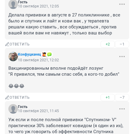
Гость
10 сентября 2021, 12:05
Делала прививки в августе в 27 поликлиннике , все 
было и спутник и лайт и кови вак , у терапевта 
решали какую ставить , все обсуждаеться , против 
вашей воли вам не навяжут , только ваш выбор
+2
–1
ОТВЕТИТЬ
Конфуцианец
10 сентября 2021, 12:02
Вакцинированным вполне подойдёт лозунг 

"Я привился, тем самым спас себя, а кого-то добил"

😂😂😂
+1
–7
ОТВЕТИТЬ
Гость
10 сентября 2021, 11:45
Уж если и после полной прививки "Спутником- V" 
практически 30% заболевают ковидом (я один из их), 
то чего уж говорить об эффективности Спутника 