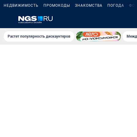
НЕДВИЖИМОСТЬ
ПРОМОКОДЫ
ЗНАКОМСТВА
ПОГОДА
ФО
Растет популярность дискаунтеров
Межд