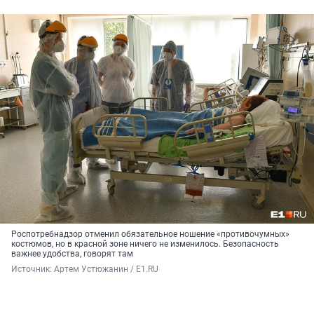
Роспотребнадзор отменил обязательное ношение «противочумных»
костюмов, но в красной зоне ничего не изменилось. Безопасность
важнее удобства, говорят там
Источник: 
Артем Устюжанин / E1.RU