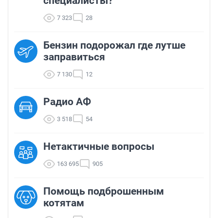
специалисты?
7 323
28
Бензин подорожал где лутше
заправиться
7 130
12
Радио АФ
3 518
54
Нетактичные вопросы
163 695
905
Помощь подброшенным
котятам