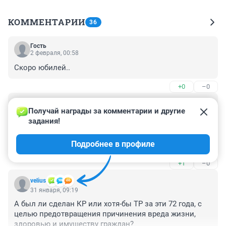
КОММЕНТАРИИ
36
Гость
2 февраля, 00:58
Скоро юбилей..
+0
–0
Гость
31 января, 14:53
Получай награды за комментарии и другие 
задания!
Это у нас умеют. Довести до предела, а потом 
переложить свои обязанности на других. Это в 
Подробнее в профиле
России традиция.
+1
–0
velius
31 января, 09:19
А был ли сделан КР или хотя-бы ТР за эти 72 года, с 
целью предотвращения причинения вреда жизни, 
здоровью и имуществу граждан?