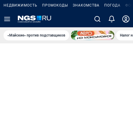
НЕДВИЖИМОСТЬ
ПРОМОКОДЫ
ЗНАКОМСТВА
ПОГОДА
ФО
«Майские» против подставщиков
Налог 