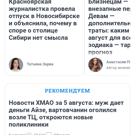
Красноярская
Близнецам —
журналистка провела
внезапные пер
отпуск в Новосибирске
Девам —
и объяснила, почему в
дополнительн
споре о столице
траты: каким б
Сибири нет смысла
август для все
зодиака — таро
прогноз
Анастасия Пер
Татьяна Зарва
Автор мнения
РЕКОМЕНДУЕМ
Новости ХМАО за 5 августа: муж дает
деньги Айзе, вартовчанин оголился
возле ТЦ, откроются новые
поликлиники