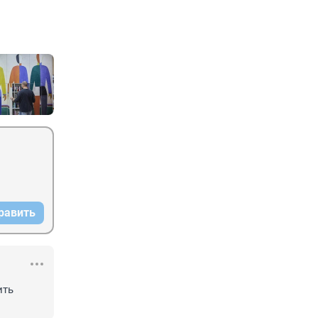
равить
ть 