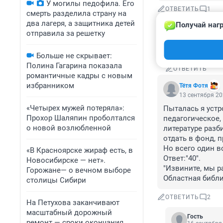
У могилы педофила. Его
ОТВЕТИТЬ
1
смерть разделила страну на
два лагеря, а защитника детей
Получай нагр
Гость
отправила за решетку
13 сентября 
Коворкайте в 
Больше не скрывает:
Полина Гагарина показала
ОТВЕТИТЬ
романтичные кадры с новым
избранником
Тётя Фотя
13 сентября 20
«Четырех мужей потеряла»:
Пыталась я устр
Прохор Шаляпин проболтался
педагогическое, 
о новой возлюбленной
литературе разб
отдать в фонд, 
Но всего один во
«В Красноярске жираф есть, в
Ответ:"40".

Новосибирске — нет».
"Извините, мы р
Горожане— о вечном выборе
Областная библи
столицы Сибири
ОТВЕТИТЬ
2
На Петухова заканчивают
масштабный дорожный
Гость
ремонт — сроки окончания