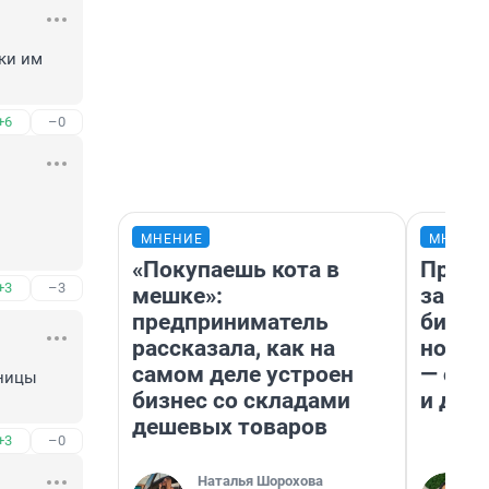
ки им 
+6
–0
МНЕНИЕ
МНЕНИ
«Покупаешь кота в
Прода
+3
–3
мешке»:
запла
предприниматель
бизне
рассказала, как на
новый
самом деле устроен
— он 
ницы 
бизнес со складами
и даж
дешевых товаров
+3
–0
Наталья Шорохова