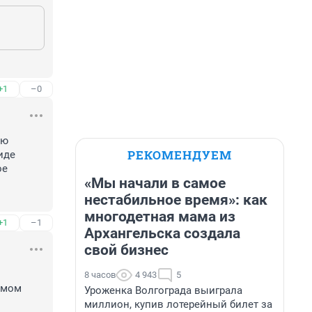
+1
–0
ю 
РЕКОМЕНДУЕМ
де 
е 
«Мы начали в самое
нестабильное время»: как
многодетная мама из
+1
–1
Архангельска создала
свой бизнес
8 часов
4 943
5
амом 
Уроженка Волгограда выиграла
миллион, купив лотерейный билет за