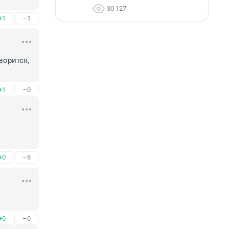
30 127
+1
–1
орится, 
+1
–0
+0
–6
+0
–0