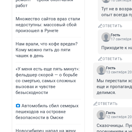
16 сентября 
работ
Тут не в возр
опыт всегда п
Множество сайтов враз стали
недоступны: массовый сбой
ОТВЕТИТЬ
произошел в Рунете
Гость
17 сентября 
Нам врали, что кофе вреден?
Приходите к н
Кому можно пить до пяти
чашек в день
ОТВЕТИТЬ
Гость
«У меня есть еще пять минут»:
13 сентября 20
фельдшер скорой — о борьбе
со смертью, самых сложных
Мы перестали хо
вызовах и чувстве
еще и пропаганд
безысходности
делимся.
ОТВЕТИТЬ
Автомобиль сбил семерых
пешеходов на островке
Гость
безопасности в Омске
12 сентября 20
Сказочницы. Пус
Новосибирец напал на жену
посещениям и ч