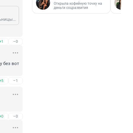
Открыла кофейную точку на
деньги соцразвития
Мужиков в библиотеках гнобят потому что коллективы то бабские и начальницы бабы.
+1
–0
 без вот 
+5
–1
+0
–0