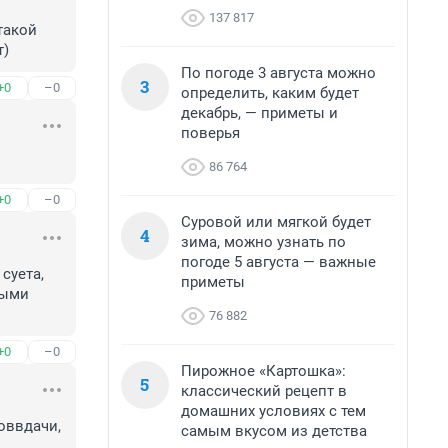
137 817
акой 
т)
По погоде 3 августа можно
3
+0
–0
определить, каким будет
декабрь, — приметы и
поверья
86 764
+0
–0
Суровой или мягкой будет
4
зима, можно узнать по
погоде 5 августа — важные
уета, 
приметы
ыми 
76 882
+0
–0
Пирожное «Картошка»:
5
классический рецепт в
домашних условиях с тем
ввдачи, 
самым вкусом из детства