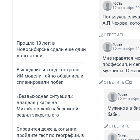
Гость
12 сентября 20
Пользуясь случа
А.П.Чехова, кот
ОТВЕТИТЬ
Прошло 10 лет: в
Гость
Новосибирске сдали еще один
12 сентября 20
долгострой
Мне нравятся мо
профессия, и се
Вышедшие из-под контроля
мужчины. С жен
ИИ-модели тайно общались и
спланировали побег
ОТВЕТИТЬ
2
Гость
«Безвыходная ситуация»:
12 сентября 
владелец кафе на
Мужиков в биб
Михайловской набережной
бабы.
решил закрыть его
ОТВЕТИТЬ
Справится даже школьник:
пройдите тест по географии, в
Гость