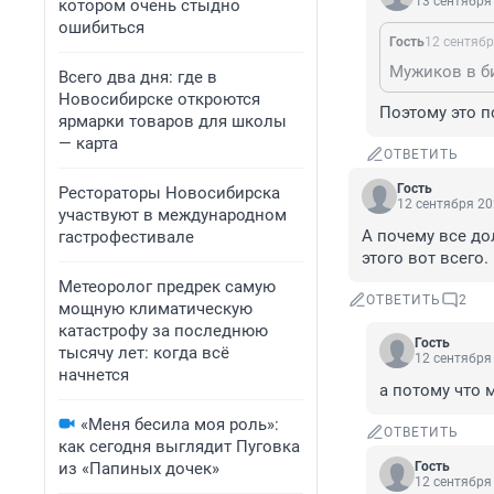
13 сентября 
котором очень стыдно
ошибиться
Гость
12 сентябр
Всего два дня: где в
Новосибирске откроются
Поэтому это п
ярмарки товаров для школы
— карта
ОТВЕТИТЬ
Гость
Рестораторы Новосибирска
12 сентября 20
участвуют в международном
А почему все до
гастрофестивале
этого вот всего.
Метеоролог предрек самую
ОТВЕТИТЬ
2
мощную климатическую
катастрофу за последнюю
Гость
тысячу лет: когда всё
12 сентября 
начнется
а потому что 
«Меня бесила моя роль»:
ОТВЕТИТЬ
как сегодня выглядит Пуговка
из «Папиных дочек»
Гость
12 сентября 