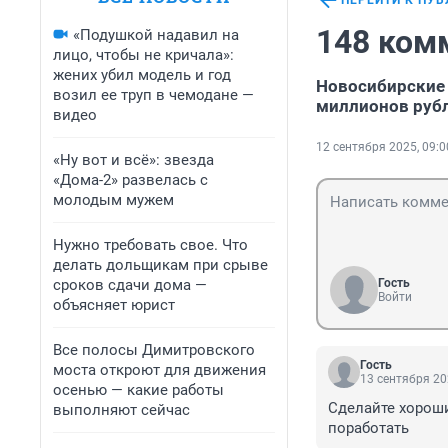
ПЕРЕЙТИ К ПУ
148 ком
«Подушкой надавил на
лицо, чтобы не кричала»:
жених убил модель и год
Новосибирские 
возил ее труп в чемодане —
миллионов руб
видео
12 сентября 2025, 09:0
«Ну вот и всё»: звезда
«Дома-2» развелась с
молодым мужем
Нужно требовать свое. Что
делать дольщикам при срыве
сроков сдачи дома —
Гость
Войти
объясняет юрист
Все полосы Димитровского
Гость
моста откроют для движения
13 сентября 20
осенью — какие работы
Сделайте хороши
выполняют сейчас
поработать