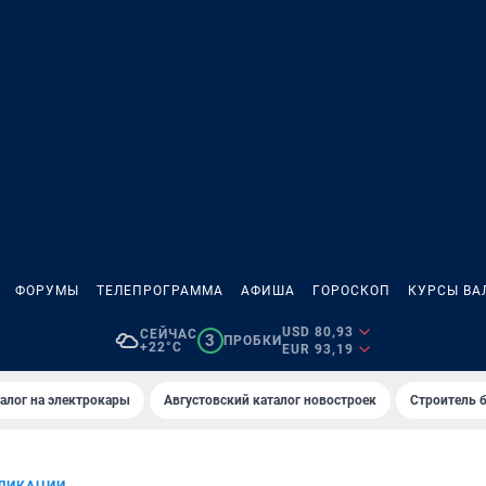
ФОРУМЫ
ТЕЛЕПРОГРАММА
АФИША
ГОРОСКОП
КУРСЫ ВА
USD 80,93
СЕЙЧАС
3
ПРОБКИ
+22°C
EUR 93,19
алог на электрокары
Августовский каталог новостроек
Строитель б