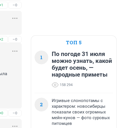
+1
–0
+2
–0
ТОП 5
По погоде 31 июля
1
можно узнать, какой
будет осень, —
народные приметы
ыла 
158 294
Игривые слонопотамы с
2
характером: новосибирцы
показали своих огромных
+0
–0
мейн-кунов — фото суровых
питомцев