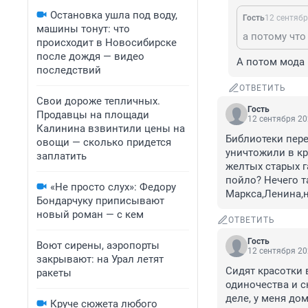
Остановка ушла под воду,
Гость
12 сентябр
машины тонут: что
а потому что
происходит в Новосибирске
после дождя — видео
А потом мода 
последствий
ОТВЕТИТЬ
Свои дороже тепличных.
Гость
Продавцы на площади
12 сентября 20
Калинина взвинтили цены на
Библиотеки пер
овощи — сколько придется
уничтожили в кр
заплатить
желтых старых г
пойло? Нечего т
«Не просто слух»: Федору
Маркса,Ленина,н
Бондарчуку приписывают
новый роман — с кем
ОТВЕТИТЬ
Гость
Воют сирены, аэропорты
12 сентября 20
закрывают: на Урал летят
Сидят красотки 
ракеты
одиночества и с
деле, у меня до
Круче сюжета любого