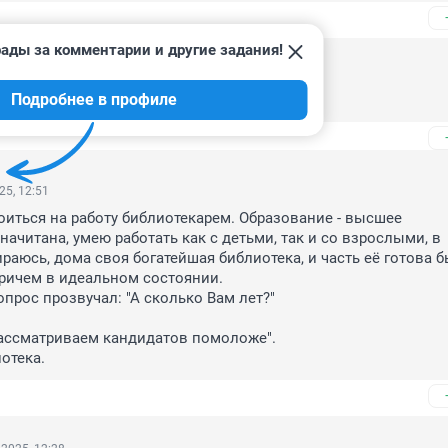
ады за комментарии и другие задания!
2025, 18:35
Подробнее в профиле
другом месте
25, 12:51
оиться на работу библиотекарем. Образование - высшее 
начитана, умею работать как с детьми, так и со взрослыми, в 
ираюсь, дома своя богатейшая библиотека, и часть её готова б
причем в идеальном состоянии.

прос прозвучал: "А сколько Вам лет?"

ассматриваем кандидатов помоложе".

отека.