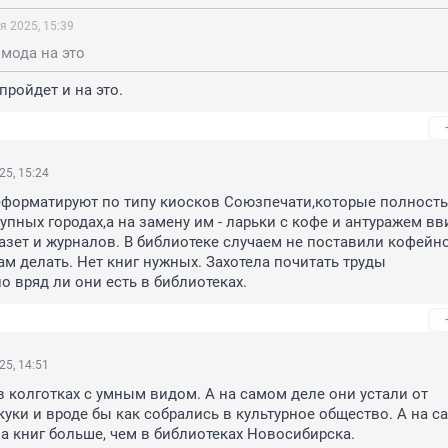
я 2025, 15:39
 мода на это
пройдет и на это.
25, 15:24
еформатируют по типу киосков Союзпечати,которые полность
упных городах,а на замену им - ларьки с кофе и антуражем вви
азет и журналов. В библиотеке случаем не поставили кофейно
ам делать. Нет книг нужных. Захотела почитать труды 
о вряд ли они есть в библиотеках.
25, 14:51
в колготках с умным видом. А на самом деле они устали от 
куки и вроде бы как собрались в культурное общество. А на с
ма книг больше, чем в библиотеках Новосибирска.