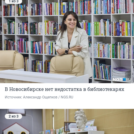
1 из 3
В Новосибирске нет недостатка в библиотекарях
Источник: 
Александр Ощепков / NGS.RU
2 из 3