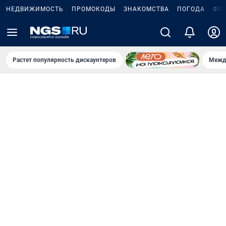
НЕДВИЖИМОСТЬ
ПРОМОКОДЫ
ЗНАКОМСТВА
ПОГОДА
ФО
Растет популярность дискаунтеров
Межд