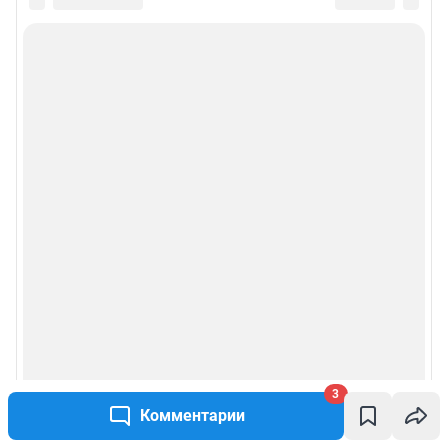
Все города сети
Мобильное приложение
Google Play
App Store
App Gallery
RuStore
Мы в соцсетях
Контактные данные для Роскомнадзора и государственных органов
Сетевое издание «НГС.НОВОСТИ» (18+)
Зарегистрировано Федеральной службой по надзору в сфере связи,
информационных технологий и массовых коммуникаций (Роскомнадзор)
Регистрационный номер ЭЛ № ФС 77— 84683
3
Учредитель: Общество с ограниченной ответственностью "ИНТЕРНЕТ
Комментарии
ТЕХНОЛОГИИ"
Главный редактор: Громкова Елена Александровна