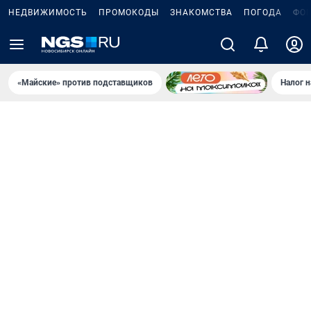
НЕДВИЖИМОСТЬ
ПРОМОКОДЫ
ЗНАКОМСТВА
ПОГОДА
ФО
«Майские» против подставщиков
Налог 