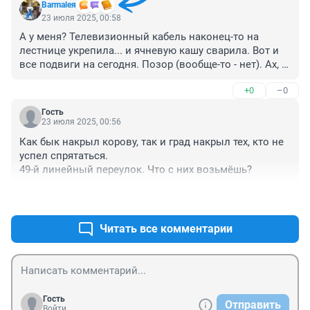
Barmaleя
23 июля 2025, 00:58
А у меня? Телевизионный кабель наконец-то на 
лестнице укрепила... и ячневую кашу сварила. Вот и 
все подвиги на сегодня. Позор (вообще-то - нет). Ах, 
да - ехидный ответ в одну контору написала (с фото) 
+0
–0
по поводу "зебр" и уборки улиц. Да я молодец. Моя 
самооценка взлетела к небесам. Спокойной ночи.
Гость
23 июля 2025, 00:56
Как бык накрыл корову, так и град накрыл тех, кто не 
успел спрятаться.

49-й линейный переулок. Что с них возьмёшь?
+0
–0
Читать все комментарии
Гость
Отправить
Войти