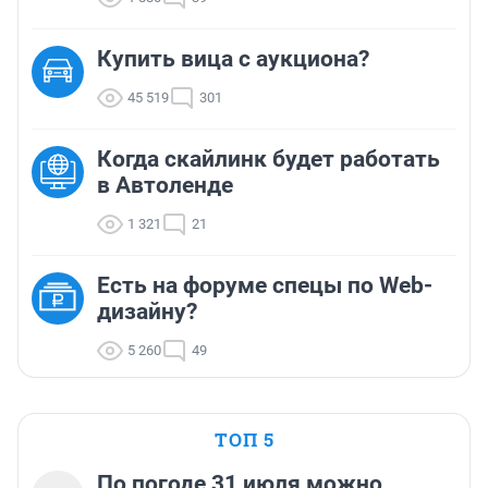
Купить вица с аукциона?
45 519
301
Когда скайлинк будет работать
в Автоленде
1 321
21
Есть на форуме спецы по Web-
дизайну?
5 260
49
ТОП 5
По погоде 31 июля можно