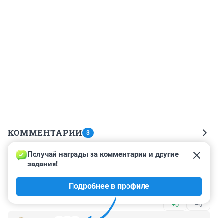
КОММЕНТАРИИ
3
Получай награды за комментарии и другие 
Гость
23 июля 2025, 02:15
задания!
травников, ты когда уймешь собачников и 
Подробнее в профиле
самокатчиков ??
+0
–0