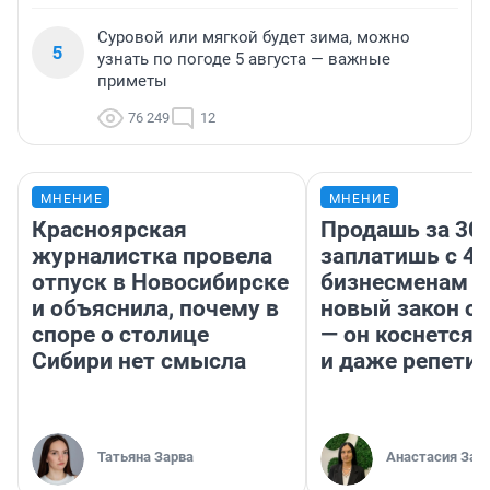
Суровой или мягкой будет зима, можно
5
узнать по погоде 5 августа — важные
приметы
76 249
12
МНЕНИЕ
МНЕНИЕ
Красноярская
Продашь за 300
журналистка провела
заплатишь с 40
отпуск в Новосибирске
бизнесменам г
и объяснила, почему в
новый закон о 
споре о столице
— он коснется 
Сибири нет смысла
и даже репети
Татьяна Зарва
Анастасия Зав