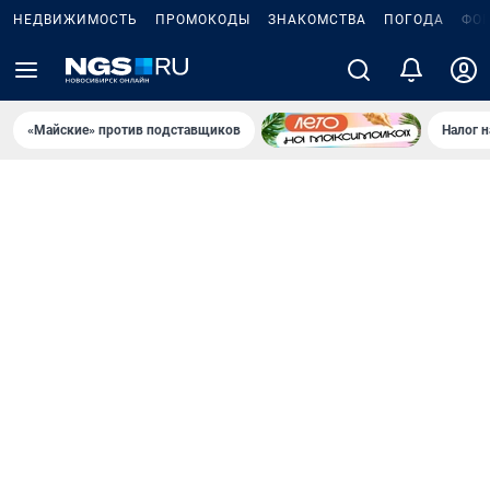
НЕДВИЖИМОСТЬ
ПРОМОКОДЫ
ЗНАКОМСТВА
ПОГОДА
ФО
«Майские» против подставщиков
Налог 