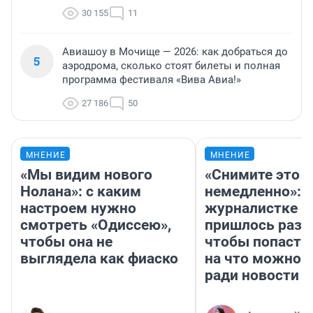
30 155
11
Авиашоу в Мочище — 2026: как добраться до
5
аэродрома, сколько стоят билеты и полная
программа фестиваля «Вива Авиа!»
27 186
50
МНЕНИЕ
МНЕНИЕ
«Мы видим нового
«Снимите это
Нолана»: с каким
немедленно»:
настроем нужно
журналистке Н
смотреть «Одиссею»,
пришлось разд
чтобы она не
чтобы попасть 
выглядела как фиаско
на что можно 
ради новости