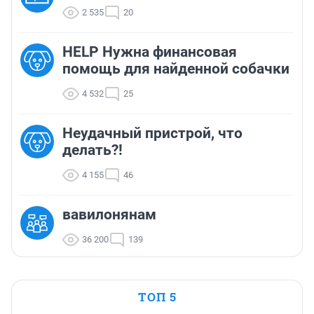
2 535
20
HELP Нужна финансовая
помощь для найденной собачки
4 532
25
Неудачный пристрой, что
делать?!
4 155
46
вавилонянам
36 200
139
ТОП 5