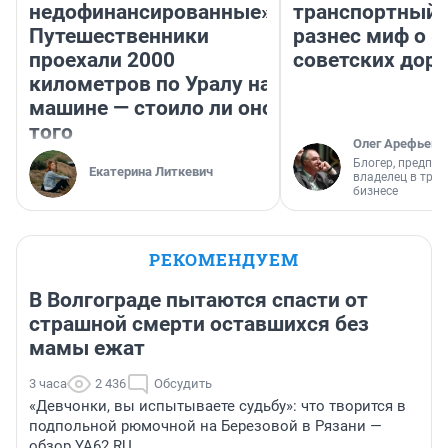
недофинансированные».
транспортный 
Путешественники
разнес миф о 
проехали 2000
советских доро
километров по Уралу на
машине — стоило ли оно
того
Олег Арефьев
Блогер, предпри
Екатерина Литкевич
владелец в тра
бизнесе
РЕКОМЕНДУЕМ
В Волгограде пытаются спасти от
страшной смерти оставшихся без
мамы ежат
3 часа
2 436
Обсудить
«Девчонки, вы испытываете судьбу»: что творится в
подпольной рюмочной на Березовой в Рязани —
обзор YA62.RU