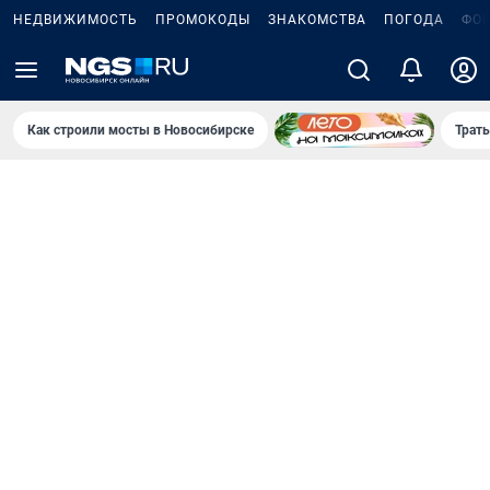
НЕДВИЖИМОСТЬ
ПРОМОКОДЫ
ЗНАКОМСТВА
ПОГОДА
ФО
Как строили мосты в Новосибирске
Траты