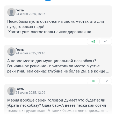
Гость
24 июня 2025, 15:36
Пескобазы пусть остаются на своих местах, это для 
нужд горожан надо!

 Хватит уже- снегоотвалы ликвидировали на 
Ипподромской магистрали и все застроили 
+5
–1
муравейниками.
Гость
24 июня 2025, 13:10
А новое место для муниципальной пескобазы? 
Гениальное решение - приготовили место в устье 
реки Иня. Там сейчас глубина не более 2м, а в конце 
лета курица пешком перейдет! Как они планируют 
+6
–2
доставлять туда песок - на надувных лодочках?
Гость
24 июня 2025, 12:09
Мэрия вообще своей головой думает что будет если 
убрать пескобазу? Одна баржА везет песка как сотня 
тяжелых грузовиков. А таких барж за день приходит 
десятки.
