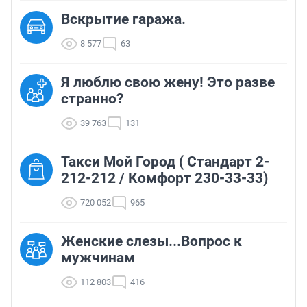
Вскрытие гаража.
8 577
63
Я люблю свою жену! Это разве
странно?
39 763
131
Такси Мой Город ( Стандарт 2-
212-212 / Комфорт 230-33-33)
720 052
965
Женские слезы...Вопрос к
мужчинам
112 803
416