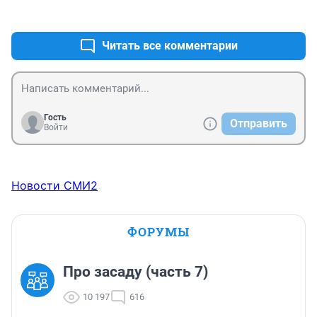
+10
–3
Как мэрия видит тысячи ходок тяжелых машин их 
карьеров в области в центр города? У нас все дороги 
областные будут перегружены
Читать все комментарии
Гость
Отправить
Войти
Новости СМИ2
ФОРУМЫ
Про засаду (часть 7)
10 197
616