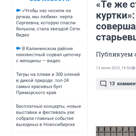
«Те же с
«Чтобы нас носили на
куртки»
ручках, мы любим»: нерпа
Сергеевна, которую спасли
соверша
бельком, стала звездой Сети.
старьев
Видео
В Калининском районе
Публикуем 
неизвестный сорвал цепочку
с женщины — видео
13 июня 2025, 19:50
Тигры на пляже и 300 оленей
в дикой природе: топ-24
13
коммен
самых красивых бухт
Приморского края
Бесплатные концерты, новые
выставки и фестиваль ухи:
собрали главные события
выходных в Новосибирске