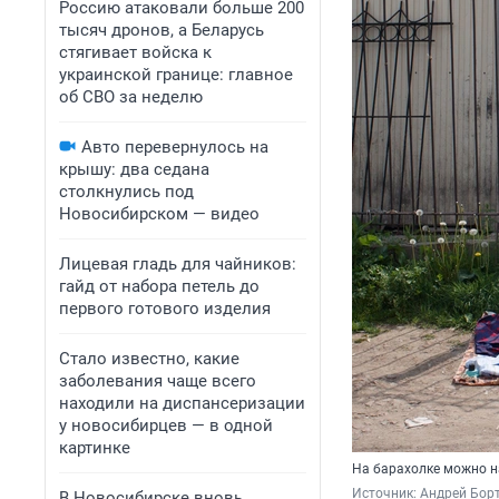
Россию атаковали больше 200
тысяч дронов, а Беларусь
стягивает войска к
украинской границе: главное
об СВО за неделю
Авто перевернулось на
крышу: два седана
столкнулись под
Новосибирском — видео
Лицевая гладь для чайников:
гайд от набора петель до
первого готового изделия
Стало известно, какие
заболевания чаще всего
находили на диспансеризации
у новосибирцев — в одной
картинке
На барахолке можно на
Источник: 
Андрей Борт
В Новосибирске вновь