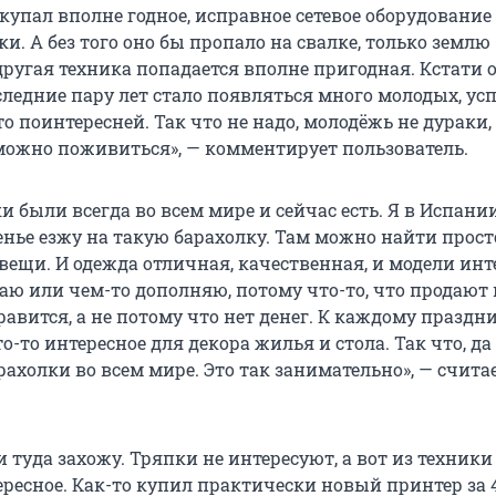
окупал вполне годное, исправное сетевое оборудование 
. А без того оно бы пропало на свалке, только землю
другая техника попадается вполне пригодная. Кстати 
следние пару лет стало появляться много молодых, ус
 поинтересней. Так что не надо, молодёжь не дураки,
можно поживиться», — комментирует пользователь.
и были всегда во всем мире и сейчас есть. Я в Испани
енье езжу на такую барахолку. Там можно найти прост
вещи. И одежда отличная, качественная, и модели инт
аю или чем-то дополняю, потому что-то, что продают 
равится, а не потому что нет денег. К каждому праздн
-то интересное для декора жилья и стола. Так что, да
ахолки во всем мире. Это так занимательно», — счита
 туда захожу. Тряпки не интересуют, а вот из техники
ресное. Как-то купил практически новый принтер за 4