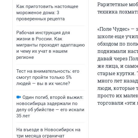
Раритетные моб
Как приготовить настоящее
техника лохмат
мороженое дома: 3
проверенных рецепта
«Поле Чудес» — 
Рабочая инструкция для
школе еще учил
жизни в России. Как
обходом по пол
мигранты проходят адаптацию
поднимали настр
и чему их учат в нашем
регионе
давай через Пол
же лица, и само
Тест на внимательность: его
старые куртки. 
смогут пройти только 5%
много лет назад
людей — вы в их числе?
люди, которые т
просто их мален
Один погиб, второй выжил:
торговали «эти 
новосибирца задержали по
делу об убийстве — его искали
35 лет
На въезде в Новосибирск на
три месяца ограничат