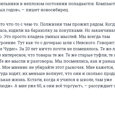
ильники в неплохом состоянии попадаются. Компью
ых годов», — пишет новосибирец.
это что-то с чем-то. Полжизни там прожил рядом. Когд
ась, ходили на барахолку за покупками. Но заканчива
ю. Это просто кладезь умных мыслей. Мы всегда там
оение. Тут как-то с дочерью шли с Невского. Говорит:
е Чудес». За 20 лет ничто почти не поменялось. Те же л
е интересное, что товары те же. Те же старые туфли, те
Те же мысли и разговоры. Мы посмеялись, как и раньш
. Мое мнение: не убирайте этот рыночек. Мне кажется,
уда ходят, их меньше волнует, что они и сколько прод
ькая жизнь. Кстати, когда я учился в школе, там уже
люди». А мне уже 60, а они всё торгуют», — рассуждает