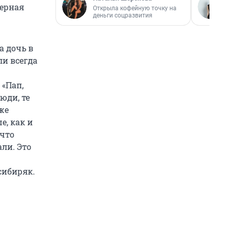
терная
Открыла кофейную точку на
деньги соцразвития
а дочь в
ли всегда
 «Пап,
юди, те
 же
е, как и
 что
али. Это
 сибиряк.