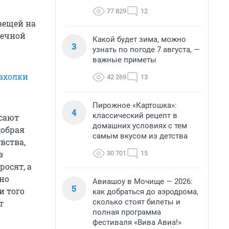
77 829
12
вещей на
нечной
Какой будет зима, можно
3
узнать по погоде 7 августа, —
важные приметы
рахолки
42 269
13
Пирожное «Картошка»:
4
классический рецепт в
асают
домашних условиях с тем
добрая
самым вкусом из детства
вства,
з
30 701
15
росят, а
вно
Авиашоу в Мочище — 2026:
5
и того
как добраться до аэродрома,
сколько стоят билеты и
т
полная программа
фестиваля «Вива Авиа!»