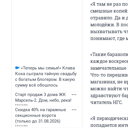
«Я там не раз п
смешные копейки
отравило. Да и 
молодёжи. В по
выхватывать что
понимают, где 
«Такие барахолк
каждое воскрес
замечательные 
«Теперь мы семья!» Клава
Кока сыграла тайную свадьбу
Что-то перешив
с богатым блогером. В какую
магазинах, не н
сумму всё обошлось
можно найти что
Старт продаж 3 дома ЖК
здравствуют бар
Марсель-2. Дом, небо, река!
читатель НГС.
Скидка 40% на гаражные
секционные ворота
«Я периодически
(только до 31.08.2026)
попадается инте