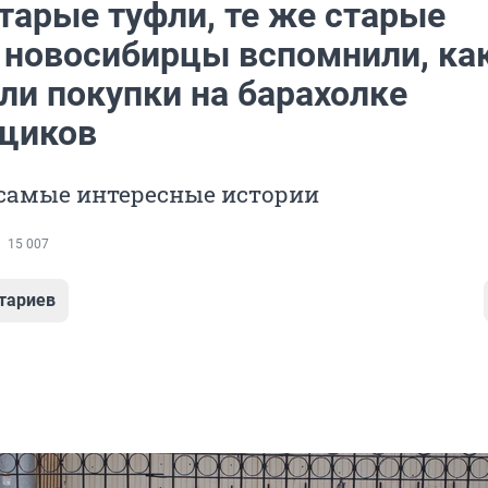
тарые туфли, те же старые
: новосибирцы вспомнили, ка
ли покупки на барахолке
щиков
самые интересные истории
15 007
тариев