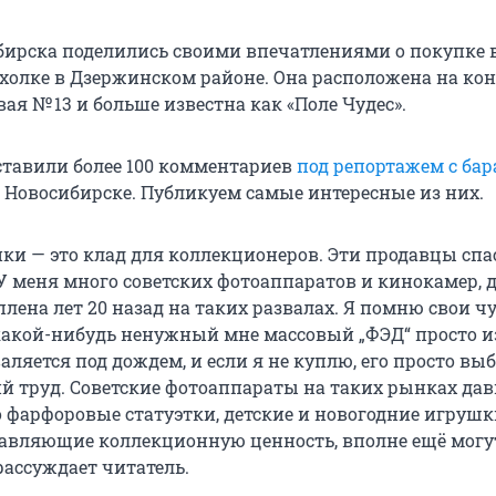
ирска поделились своими впечатлениями о покупке 
холке в Дзержинском районе. Она расположена на ко
ая № 13 и больше известна как «Поле Чудес».
ставили более 100 комментариев
под репортажем с ба
 Новосибирске. Публикуем самые интересные из них.
и — это клад для коллекционеров. Эти продавцы сп
У меня много советских фотоаппаратов и кинокамер, 
лена лет 20 назад на таких развалах. Я помню свои чу
какой-нибудь ненужный мне массовый „ФЭД“ просто и
аляется под дождем, и если я не куплю, его просто выб
ий труд. Советские фотоаппараты на таких рынках да
о фарфоровые статуэтки, детские и новогодние игрушк
тавляющие коллекционную ценность, вполне ещё могу
рассуждает читатель.