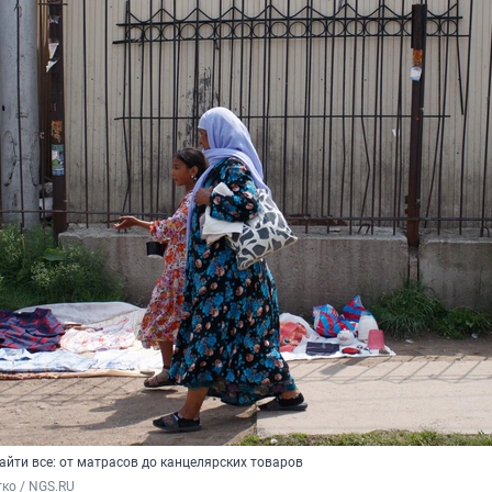
йти все: от матрасов до канцелярских товаров
ко / NGS.RU