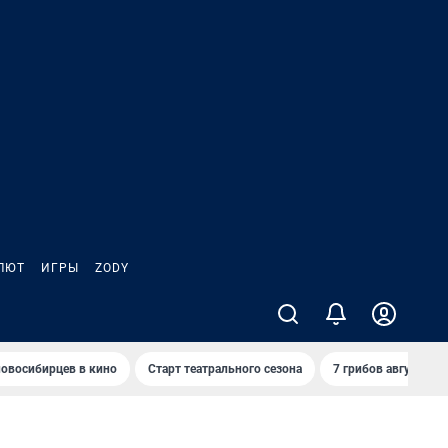
ЛЮТ
ИГРЫ
ZODY
овосибирцев в кино
Старт театрального сезона
7 грибов августа