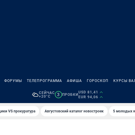
ФОРУМЫ
ТЕЛЕПРОГРАММА
АФИША
ГОРОСКОП
КУРСЫ ВА
USD 81,41
СЕЙЧАС
3
ПРОБКИ
+20°C
EUR 94,06
ики VS прокуратура
Августовский каталог новостроек
5 молодых н