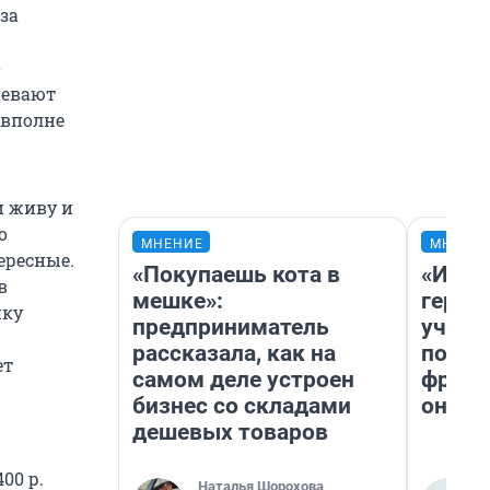
за
о
певают
 вполне
и живу и
о
МНЕНИЕ
МНЕНИ
ересные.
«Покупаешь кота в
«Игру
в
мешке»:
герои
ику
предприниматель
учит 
рассказала, как на
попул
ет
самом деле устроен
франш
бизнес со складами
она п
дешевых товаров
00 р.
Наталья Шорохова