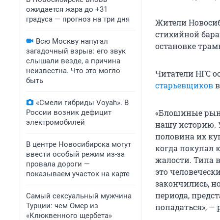
ожидается жара до +31
градуса — прогноз на три дня
Жители Новосиб
стихийной бара
Всю Москву напугал
остановке трамв
загадочный взрыв: его звук
слышали везде, а причина
неизвестна. Что это могло
Читатели НГС о
быть
старьевщиков
в
«Смели гибриды Voyah». В
«Блошиные рынк
России возник дефицит
электромобилей
нашу историю. 
половина их куп
В центре Новосибирска могут
когда покупал 
ввести особый режим из-за
жалости. Типа в
провала дороги —
это человеческ
показываем участок на карте
закончились, н
периода, предс
Самый сексуальный мужчина
Турции: чем Омер из
попадаться», — 
«Клюквенного щербета»