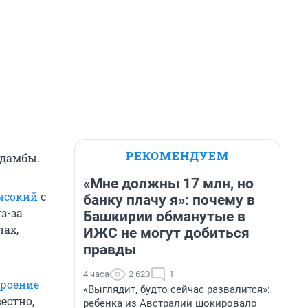
РЕКОМЕНДУЕМ
 дамбы.
«Мне должны 17 млн, но
ысокий
с
банку плачу я»: почему в
з-за
Башкирии обманутые в
ах,
ИЖС не могут добиться
правды
4 часа
2 620
1
троение
«Выглядит, будто сейчас развалится»:
естно,
ребенка из Австралии шокировало