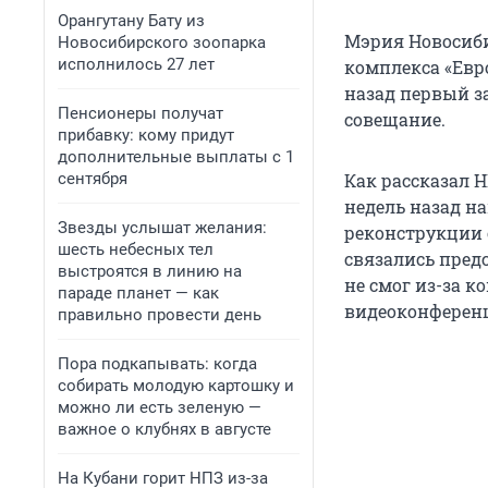
Орангутану Бату из
Мэрия Новосиби
Новосибирского зоопарка
исполнилось 27 лет
комплекса «Евро
назад первый з
Пенсионеры получат
совещание.
прибавку: кому придут
дополнительные выплаты с 1
сентября
Как рассказал Н
недель назад на
Звезды услышат желания:
реконструкции 
шесть небесных тел
связались пред
выстроятся в линию на
не смог из-за к
параде планет — как
видеоконферен
правильно провести день
Пора подкапывать: когда
собирать молодую картошку и
можно ли есть зеленую —
важное о клубнях в августе
На Кубани горит НПЗ из-за