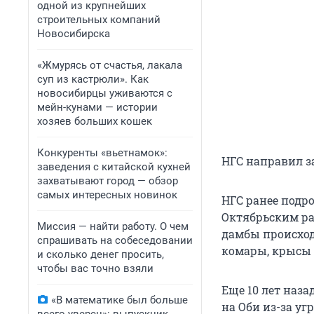
одной из крупнейших
строительных компаний
Новосибирска
«Жмурясь от счастья, лакала
суп из кастрюли». Как
новосибирцы уживаются с
мейн-кунами — истории
хозяев больших кошек
Конкуренты «вьетнамок»:
НГС направил з
заведения с китайской кухней
захватывают город — обзор
самых интересных новинок
НГС ранее подр
Октябрьским ра
Миссия — найти работу. О чем
дамбы происход
спрашивать на собеседовании
комары, крысы
и сколько денег просить,
чтобы вас точно взяли
Еще 10 лет наз
«В математике был больше
на Оби из-за уг