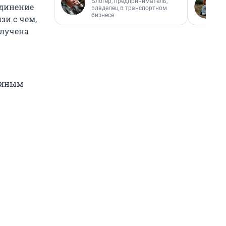
Блогер, предприниматель,
единение
владелец в транспортном
бизнесе
зи с чем,
олучена
 иным