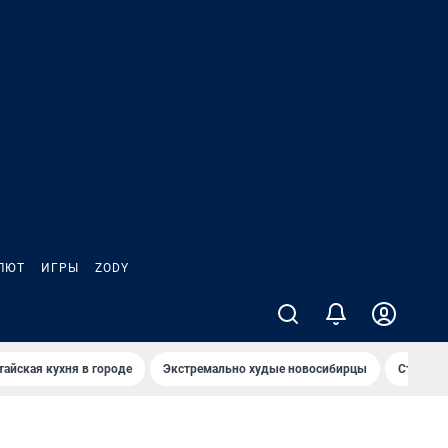
ЛЮТ
ИГРЫ
ZODY
тайская кухня в городе
Экстремально худые новосибирцы
Старт те