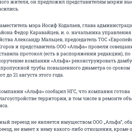
ного жителя, он предложил представителям мэрии вы
асились.
заместитель мэра Иосиф Кодалаев, глава администрац
йона Федор Каравайцев, и. о. начальника управления 
яйства Александр Мальцев, председатель ТОС «Европе
Егоров и представитель ООО «Альфа» провели совещан
ставила протокол (есть в распоряжении редакции), по
поручение компании «Альфа» реконструировать дамбу
опропускной трубы повышенного диаметра со сроком
т до 21 августа этого года.
компании «Альфа» сообщил НГС, что компания готова
лагоустройстве территории, в том числе в ремонте об
иса.
нный переезд не является имуществом ООО „Альфа“, об
реезд, не имеет к нему какого-либо отношения, кроме 