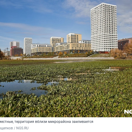
 местные, территория вблизи микрорайона заиливается
Ощепков / NGS.RU