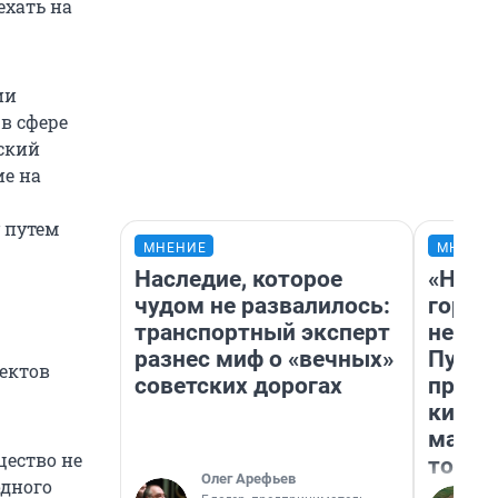
ехать на
ии
в сфере
йский
ие на
 путем
МНЕНИЕ
МНЕНИ
Наследие, которое
«Нет 
чудом не развалилось:
городо
транспортный эксперт
недоф
разнес миф о «вечных»
Путеш
ъектов
советских дорогах
проех
килом
машин
щество не
того
Олег Арефьев
одного