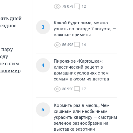
78 079
12
сять дней
Какой будет зима, можно
ыездное
3
узнать по погоде 7 августа, —
важные приметы
56 498
14
 пару
воду
Пирожное «Картошка»:
ле с ним
4
классический рецепт в
Владимир
домашних условиях с тем
самым вкусом из детства
30 920
17
Кормить раз в месяц. Чем
5
хищным или необычным
украсить квартиру — смотрим
зелёное разнообразие на
выставке экзотики