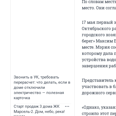
По словам мест
место. Они согл
17 мая первый 
Октябрьского ра
городского хоз
берег» Максим 
месте. Мэрия со
которому дала 
устройства вод
завершения рабо
Звонить в УК, требовать
Представитель 
перерасчет: что делать, если в
участвовать в б
доме отключили
дорожного серв
электричество — полезная
карточка
Старт продаж 3 дома ЖК
«Однако, указа
Марсель-2. Дом, небо, река!
строило этот пе