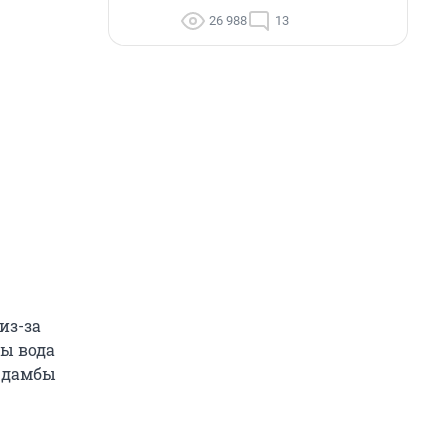
26 988
13
из-за
бы вода
ю дамбы