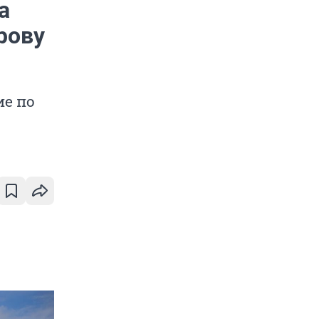
а
рову
ие по