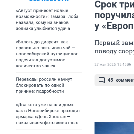
Срок тр
«Август принесет новые
поручила
возможности»: Тамара Глоба
назвала, кому из знаков
у «Европ
зодиака улыбнется удача
Первый зам
«Вплоть до диареи»: как
правильно пить иван-чай —
поводу соо
новосибирский нутрициолог
подсчитал допустимое
27 мая 2025, 15:45
количество чашек
Переводы россиян начнут
43
коммен
блокировать по одной
причине: подробности
«Два кота уже нашли дом»:
как в Новосибирске проходит
ярмарка «День Хвоста» —
показываем фото животных