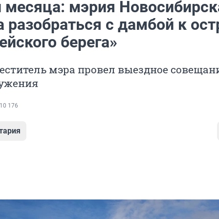
и месяца: мэрия Новосибирск
 разобраться с дамбой к ост
ейского берега»
еститель мэра провел выездное совещан
ружения
10 176
тария