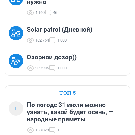
нужно
4 160
46
Solar patrol (Дневной)
162 764
1 000
Озорной дозор))
209 905
1 000
ТОП 5
По погоде 31 июля можно
1
узнать, какой будет осень, —
народные приметы
158 328
15