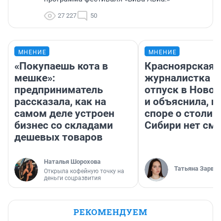
27 227
50
МНЕНИЕ
МНЕНИЕ
«Покупаешь кота в
Красноярская
мешке»:
журналистка п
предприниматель
отпуск в Ново
рассказала, как на
и объяснила, п
самом деле устроен
споре о столиц
бизнес со складами
Сибири нет см
дешевых товаров
Наталья Шорохова
Татьяна Зарва
Открыла кофейную точку на
деньги соцразвития
РЕКОМЕНДУЕМ