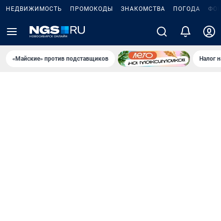
НЕДВИЖИМОСТЬ
ПРОМОКОДЫ
ЗНАКОМСТВА
ПОГОДА
ФО
«Майские» против подставщиков
Налог 