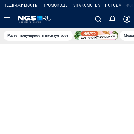
НЕДВИЖИМОСТЬ
ПРОМОКОДЫ
ЗНАКОМСТВА
ПОГОДА
ФО
Растет популярность дискаунтеров
Межд