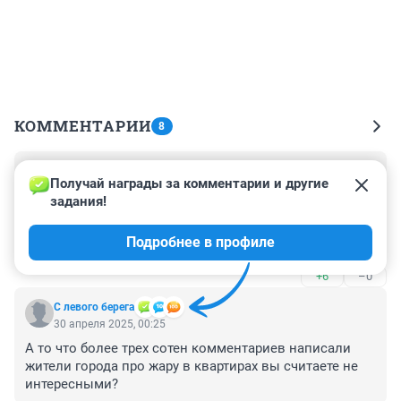
КОММЕНТАРИИ
8
Гость
30 апреля 2025, 03:37
Получай награды за комментарии и другие 
задания!
Травников, почему самокатчики борзеют, особенно 
на Юрентах ?, их скорость Значительно превышает 
Подробнее в профиле
установленную
+6
–0
С левого берега
30 апреля 2025, 00:25
А то что более трех сотен комментариев написали 
жители города про жару в квартирах вы считаете не 
интересными?