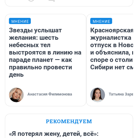
МНЕНИЕ
МНЕНИЕ
Звезды услышат
Красноярская
желания: шесть
журналистка п
небесных тел
отпуск в Ново
выстроятся в линию на
и объяснила, п
параде планет — как
споре о столиц
правильно провести
Сибири нет см
день
Анастасия Филимонова
Татьяна Зарва
РЕКОМЕНДУЕМ
«Я потерял жену, детей, всё»: