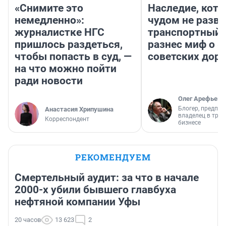
«Снимите это
Наследие, кото
немедленно»:
чудом не разва
журналистке НГС
транспортный 
пришлось раздеться,
разнес миф о 
чтобы попасть в суд, —
советских доро
на что можно пойти
ради новости
Олег Арефьев
Блогер, предпри
Анастасия Хрипушина
владелец в тра
Корреспондент
бизнесе
РЕКОМЕНДУЕМ
Смертельный аудит: за что в начале
2000-х убили бывшего главбуха
нефтяной компании Уфы
20 часов
13 623
2