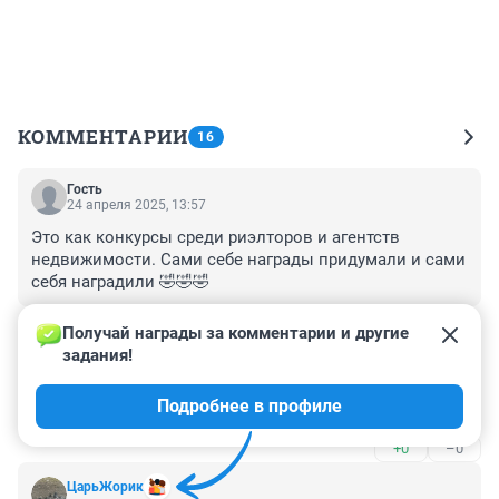
КОММЕНТАРИИ
16
Гость
24 апреля 2025, 13:57
Это как конкурсы среди риэлторов и агентств 
недвижимости. Сами себе награды придумали и сами 
себя наградили 🤣🤣🤣
+0
–0
Получай награды за комментарии и другие 
задания!
Гость
24 апреля 2025, 13:32
Подробнее в профиле
Абсолютно наплевать.
+0
–0
ЦарьЖорик