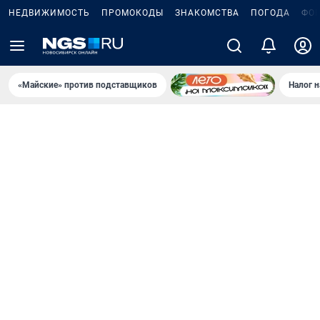
НЕДВИЖИМОСТЬ
ПРОМОКОДЫ
ЗНАКОМСТВА
ПОГОДА
ФО
«Майские» против подставщиков
Налог 