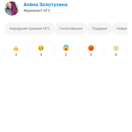
Алёна Золотухина
Журналист НГС
Народная премия НГС
Голосование
Подарок
Новосиб
3
3
2
3
0