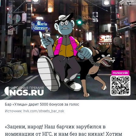
Бар «Улицы» дарит 5000 бонусов за голос
Источник: 
hvk.com/streets_bar_nsk
«Зацени, народ! Наш барчик зарубился в
номинации от НГС, и нам без вас никак! Хотим