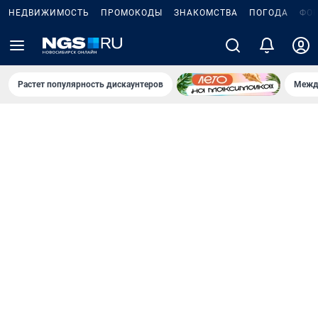
НЕДВИЖИМОСТЬ
ПРОМОКОДЫ
ЗНАКОМСТВА
ПОГОДА
ФО
Растет популярность дискаунтеров
Межд