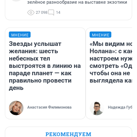
зелёное разнообразие на выставке экзотики
27 098
14
МНЕНИЕ
МНЕНИЕ
Звезды услышат
«Мы видим нов
желания: шесть
Нолана»: с как
небесных тел
настроем нужн
выстроятся в линию на
смотреть «Оди
параде планет — как
чтобы она не
правильно провести
выглядела как
день
Анастасия Филимонова
Надежда Губар
РЕКОМЕНДУЕМ