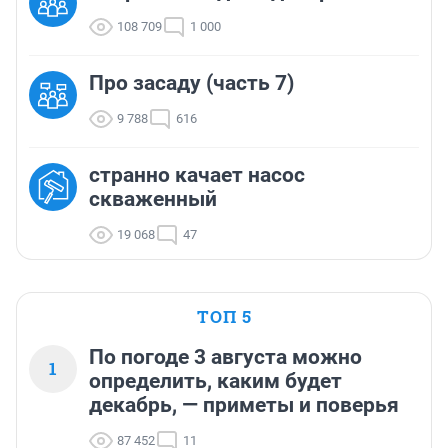
108 709
1 000
Про засаду (часть 7)
9 788
616
странно качает насос
скваженный
19 068
47
ТОП 5
По погоде 3 августа можно
1
определить, каким будет
декабрь, — приметы и поверья
87 452
11