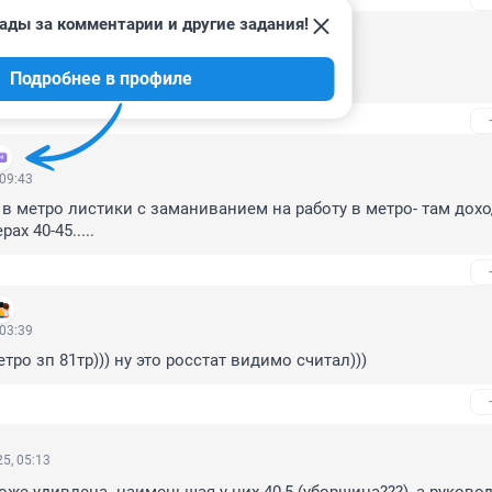
ады за комментарии и другие задания!
 10:14
Подробнее в профиле
т себя от миллионов 😀
 09:43
л в метро листики с заманиванием на работу в метро- там дохо
ах 40-45.....
 03:39
етро зп 81тр))) ну это росстат видимо считал)))
5, 05:13