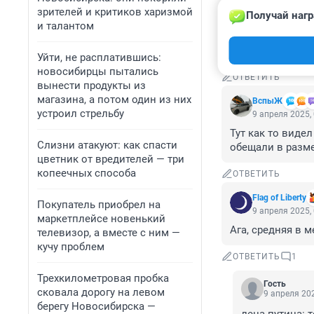
зрителей и критиков харизмой
Получай нагр
Гость
и талантом
9 апреля 2025,
Ага кто отключи
Уйти, не расплатившись:
новосибирцы пытались
ОТВЕТИТЬ
вынести продукты из
магазина, а потом один из них
ВспыЖ
устроил стрельбу
9 апреля 2025,
Тут как то виде
Слизни атакуют: как спасти
обещали в размер
цветник от вредителей — три
копеечных способа
ОТВЕТИТЬ
Flag of Liberty
Покупатель приобрел на
9 апреля 2025,
маркетплейсе новенький
Ага, средняя в м
телевизор, а вместе с ним —
кучу проблем
ОТВЕТИТЬ
1
Трехкилометровая пробка
Гость
сковала дорогу на левом
9 апреля 202
берегу Новосибирска —