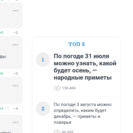
+0
–0
ТОП 5
По погоде 31 июля
ды 
1
можно узнать, какой
будет осень, —
+0
–0
народные приметы
158 484
По погоде 3 августа можно
2
+3
–4
определить, каким будет
декабрь, — приметы и
поверья
86 958