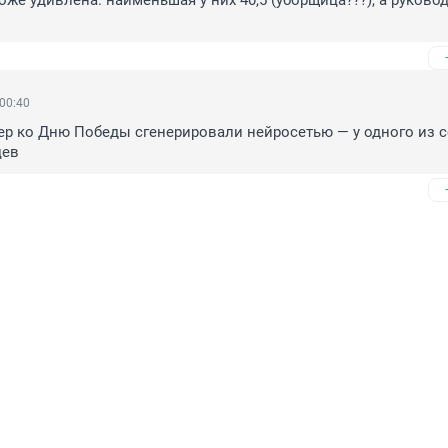
оже удивлена. наименьшая у них 40,5 (уборщица???), а руководи
 00:40
ер ко Дню Победы сгенерировали нейросетью — у одного из со
цев