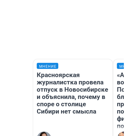
МНЕНИЕ
МНЕНИ
Красноярская
«Анал
журналистка провела
вот ч
отпуск в Новосибирске
Почем
и объяснила, почему в
блокб
споре о столице
прова
Сибири нет смысла
повто
фильм
полны