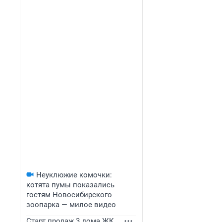
Неуклюжие комочки:
котята пумы показались
гостям Новосибирского
зоопарка — милое видео
Старт продаж 3 дома ЖК