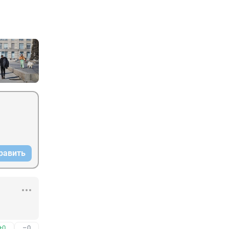
равить
+0
–0