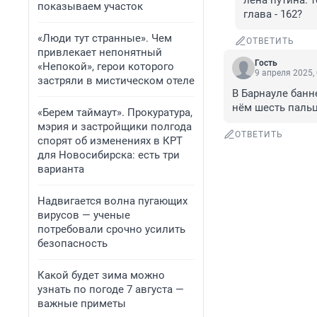
лена путина: т
показываем участок
глава - 162?
«Люди тут странные». Чем
ОТВЕТИТЬ
привлекает непонятный
Гость
«Непокой», герои которого
9 апреля 2025,
застряли в мистическом отеле
В Барнауле банн
нём шесть паль
«Берем таймаут». Прокуратура,
мэрия и застройщики полгода
ОТВЕТИТЬ
спорят об изменениях в КРТ
для Новосибирска: есть три
варианта
Надвигается волна пугающих
вирусов — ученые
потребовали срочно усилить
безопасность
Какой будет зима можно
узнать по погоде 7 августа —
важные приметы