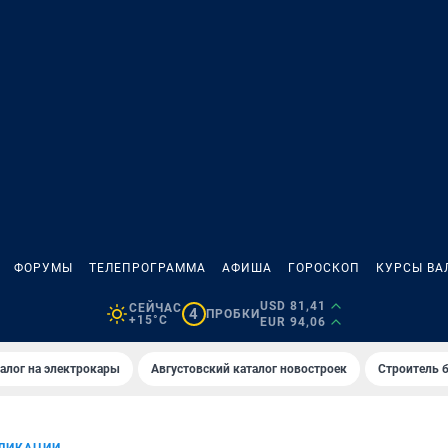
ФОРУМЫ
ТЕЛЕПРОГРАММА
АФИША
ГОРОСКОП
КУРСЫ ВА
USD 81,41
СЕЙЧАС
4
ПРОБКИ
+15°C
EUR 94,06
алог на электрокары
Августовский каталог новостроек
Строитель б