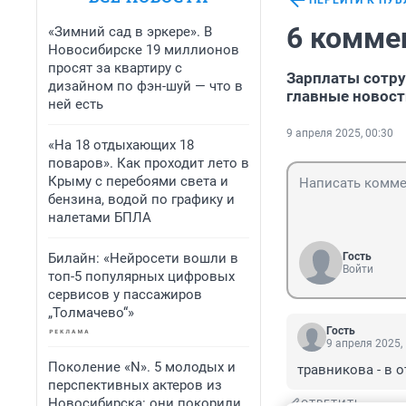
ПЕРЕЙТИ К ПУ
6 комме
«Зимний сад в эркере». В
Новосибирске 19 миллионов
просят за квартиру с
Зарплаты сотру
дизайном по фэн-шуй — что в
главные новост
ней есть
9 апреля 2025, 00:30
«На 18 отдыхающих 18
поваров». Как проходит лето в
Крыму с перебоями света и
бензина, водой по графику и
налетами БПЛА
Билайн: «Нейросети вошли в
Гость
Войти
топ-5 популярных цифровых
сервисов у пассажиров
„Толмачево“»
Гость
9 апреля 2025,
Поколение «N». 5 молодых и
травникова - в о
перспективных актеров из
Новосибирска: они покорили
ОТВЕТИТЬ