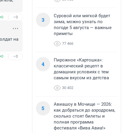
тель, 
Суровой или мягкой будет
+0
–0
3
зима, можно узнать по
погоде 5 августа — важные
приметы
лдат на 
77 466
+0
–0
Пирожное «Картошка»:
4
классический рецепт в
домашних условиях с тем
самым вкусом из детства
30 402
Авиашоу в Мочище — 2026:
5
как добраться до аэродрома,
сколько стоят билеты и
полная программа
фестиваля «Вива Авиа!»