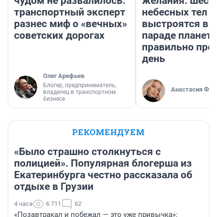
чудом не развалилось:
желания: шест
транспортный эксперт
небесных тел
разнес миф о «вечных»
выстроятся в 
советских дорогах
параде планет 
правильно про
день
Олег Арефьев
Блогер, предприниматель,
Анастасия Фил
владелец в транспортном
бизнесе
РЕКОМЕНДУЕМ
«Было страшно столкнуться с
полицией». Популярная блогерша из
Екатеринбурга честно рассказала об
отдыхе в Грузии
4 часа
6 711
62
«Позавтракал и побежал — это уже привычка»: