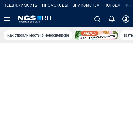
НЕДВИЖИМОСТЬ
ПРОМОКОДЫ
ЗНАКОМСТВА
ПОГОДА
ФО
Как строили мосты в Новосибирске
Траты