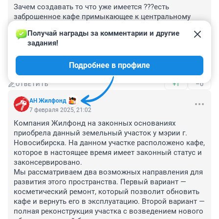
Зачем создавать то что уже имеется ???есть 
заброшенное кафе примыкающее к центральному 
входу , там где было раньше кафе Штолле , кстати 
Получай награды за комментарии и другие 
очень популярное и удобное , кому оно помешало ?А 
задания!
то здание что планировали для обслуживания парка , 
оно и подходит чудесно без всякой перестройки для 
Подробнее в профиле
этих целей
+1
–0
ОТВЕТИТЬ
АН Жилфонд
7 февраля 2025, 21:02
Компания Жилфонд на законных основаниях 
приобрела данный земельный участок у мэрии г. 
Новосибирска. На данном участке расположено кафе, 
которое в настоящее время имеет законный статус и 
законсервировано.

Мы рассматриваем два возможных направления для 
развития этого пространства. Первый вариант — 
косметический ремонт, который позволит обновить 
кафе и вернуть его в эксплуатацию. Второй вариант — 
полная реконструкция участка с возведением нового 