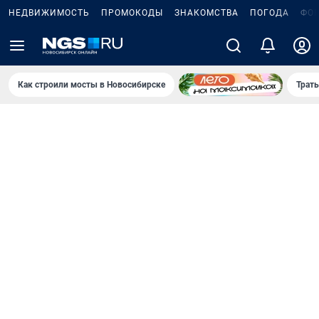
НЕДВИЖИМОСТЬ
ПРОМОКОДЫ
ЗНАКОМСТВА
ПОГОДА
ФО
Как строили мосты в Новосибирске
Траты