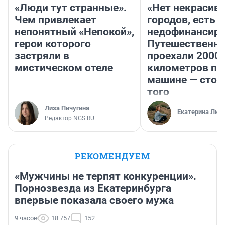
«Люди тут странные».
«Нет некрасив
Чем привлекает
городов, есть
непонятный «Непокой»,
недофинансиро
герои которого
Путешественн
застряли в
проехали 2000
мистическом отеле
километров по 
машине — стои
того
Лиза Пичугина
Екатерина Лит
Редактор NGS.RU
РЕКОМЕНДУЕМ
«Мужчины не терпят конкуренции».
Порнозвезда из Екатеринбурга
впервые показала своего мужа
9 часов
18 757
152