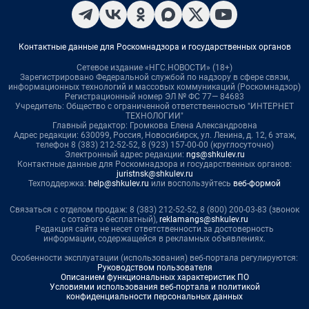
Контактные данные для Роскомнадзора и государственных органов
Сетевое издание «НГС.НОВОСТИ» (18+)
Зарегистрировано Федеральной службой по надзору в сфере связи,
информационных технологий и массовых коммуникаций (Роскомнадзор)
Регистрационный номер ЭЛ № ФС 77— 84683
Учредитель: Общество с ограниченной ответственностью "ИНТЕРНЕТ
ТЕХНОЛОГИИ"
Главный редактор: Громкова Елена Александровна
Адрес редакции: 630099, Россия, Новосибирск, ул. Ленина, д. 12, 6 этаж,
телефон 8 (383) 212-52-52, 8 (923) 157-00-00 (круглосуточно)
Электронный адрес редакции:
ngs@shkulev.ru
Контактные данные для Роскомнадзора и государственных органов:
juristnsk@shkulev.ru
Техподдержка:
help@shkulev.ru
или воспользуйтесь
веб-формой
Связаться с отделом продаж: 8 (383) 212-52-52, 8 (800) 200-03-83 (звонок
с сотового бесплатный),
reklamangs@shkulev.ru
Редакция сайта не несет ответственности за достоверность
информации, содержащейся в рекламных объявлениях.
Особенности эксплуатации (использования) веб-портала регулируются:
Руководством пользователя
Описанием функциональных характеристик ПО
Условиями использования веб-портала и политикой
конфиденциальности персональных данных