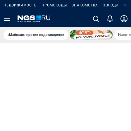
НЕДВИЖИМОСТЬ
ПРОМОКОДЫ
ЗНАКОМСТВА
ПОГОДА
ФО
«Майские» против подставщиков
Налог 