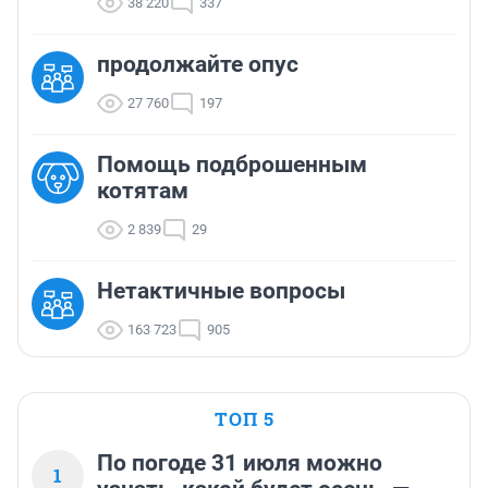
38 220
337
продолжайте опус
27 760
197
Помощь подброшенным
котятам
2 839
29
Нетактичные вопросы
163 723
905
ТОП 5
По погоде 31 июля можно
1