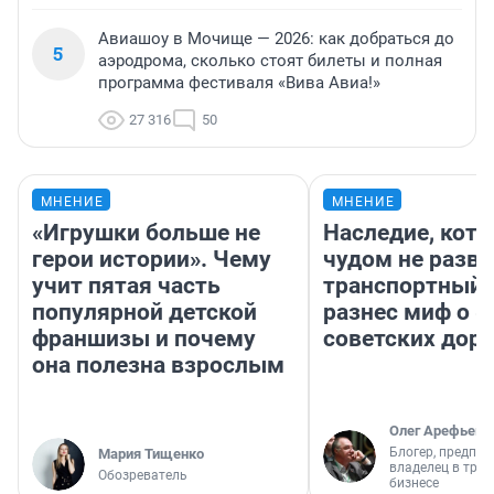
Авиашоу в Мочище — 2026: как добраться до
5
аэродрома, сколько стоят билеты и полная
программа фестиваля «Вива Авиа!»
27 316
50
МНЕНИЕ
МНЕНИЕ
«Игрушки больше не
Наследие, кото
герои истории». Чему
чудом не разва
учит пятая часть
транспортный 
популярной детской
разнес миф о 
франшизы и почему
советских доро
она полезна взрослым
Олег Арефьев
Блогер, предпри
Мария Тищенко
владелец в тра
Обозреватель
бизнесе