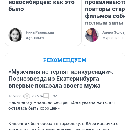
новосибирцев: как это
проваливаются,
было
повторы стары
фильмов соби
полные залы
Нина Раневская
Алёна Золотух
Журналист
Журналист НГС
РЕКОМЕНДУЕМ
«Мужчины не терпят конкуренции».
Порнозвезда из Екатеринбурга
впервые показала своего мужа
13 часов
23 594
182
Накипело у младшей сестры: «Она уехала жить, а я
осталась быть хорошей»
Кишечник был собран в гармошку: в Югре кошечка с
тяжелой судьбой ищет новый дом — ее история