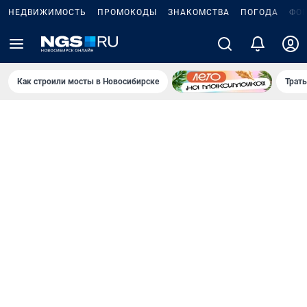
НЕДВИЖИМОСТЬ
ПРОМОКОДЫ
ЗНАКОМСТВА
ПОГОДА
ФО
Как строили мосты в Новосибирске
Траты