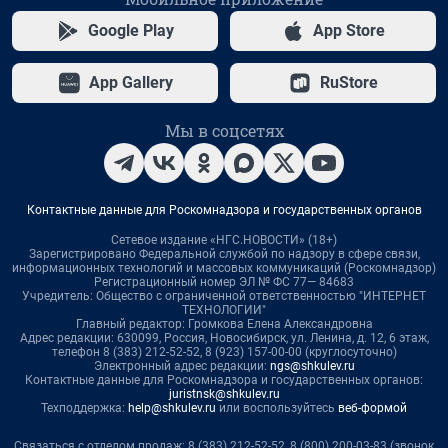
Google Play
App Store
App Gallery
RuStore
Мы в соцсетях
Контактные данные для Роскомнадзора и государственных органов
Сетевое издание «НГС.НОВОСТИ» (18+)
Зарегистрировано Федеральной службой по надзору в сфере связи,
информационных технологий и массовых коммуникаций (Роскомнадзор)
Регистрационный номер ЭЛ № ФС 77— 84683
Учредитель: Общество с ограниченной ответственностью "ИНТЕРНЕТ
ТЕХНОЛОГИИ"
Главный редактор: Громкова Елена Александровна
Адрес редакции: 630099, Россия, Новосибирск, ул. Ленина, д. 12, 6 этаж,
телефон 8 (383) 212-52-52, 8 (923) 157-00-00 (круглосуточно)
Электронный адрес редакции:
ngs@shkulev.ru
Контактные данные для Роскомнадзора и государственных органов:
juristnsk@shkulev.ru
Техподдержка:
help@shkulev.ru
или воспользуйтесь
веб-формой
Связаться с отделом продаж: 8 (383) 212-52-52, 8 (800) 200-03-83 (звонок