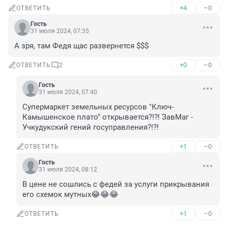
+4
–0
ОТВЕТИТЬ
Гость
31 июля 2024, 07:35
А зря, там Федя щас развернется $$$
+0
–0
ОТВЕТИТЬ
2
Гость
31 июля 2024, 07:40
Супермаркет земельных ресурсов "Ключ-
Камышенское плато" открывается?!?! ЗавМаг - 
Учкудукский гений госуправления?!?!
+1
–0
ОТВЕТИТЬ
Гость
31 июля 2024, 08:12
В цене не сошлись с федей за услуги прикрывания 
его схемок мутных😂😂😂
+1
–0
ОТВЕТИТЬ