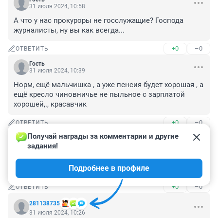
31 июля 2024, 10:58
А что у нас прокуроры не госслужащие? Господа 
журналисты, ну вы как всегда...
+0
–0
ОТВЕТИТЬ
Гость
31 июля 2024, 10:39
Норм, ещё мальчишка , а уже пенсия будет хорошая , а 
ещё кресло чиновничье не пыльное с зарплатой 
хорошей,., красавчик
+0
–0
ОТВЕТИТЬ
Получай награды за комментарии и другие 
Гость
31 июля 2024, 10:37
задания!
Увольнение не дает иммунитет, ждем с нетерпением 
Подробнее в профиле
посадку
+0
–0
ОТВЕТИТЬ
281138735
31 июля 2024, 10:26