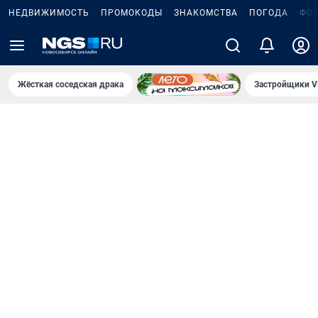
НЕДВИЖИМОСТЬ
ПРОМОКОДЫ
ЗНАКОМСТВА
ПОГОДА
ФО
Жёсткая соседская драка
Застройщики V