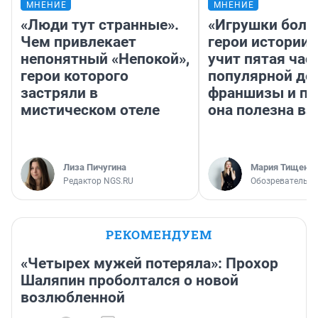
МНЕНИЕ
МНЕНИЕ
«Люди тут странные».
«Игрушки боль
Чем привлекает
герои истории»
непонятный «Непокой»,
учит пятая час
герои которого
популярной де
застряли в
франшизы и п
мистическом отеле
она полезна в
Лиза Пичугина
Мария Тищенк
Редактор NGS.RU
Обозреватель
РЕКОМЕНДУЕМ
«Четырех мужей потеряла»: Прохор
Шаляпин проболтался о новой
возлюбленной