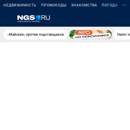
НЕДВИЖИМОСТЬ
ПРОМОКОДЫ
ЗНАКОМСТВА
ПОГОДА
ФО
«Майские» против подставщиков
Налог 