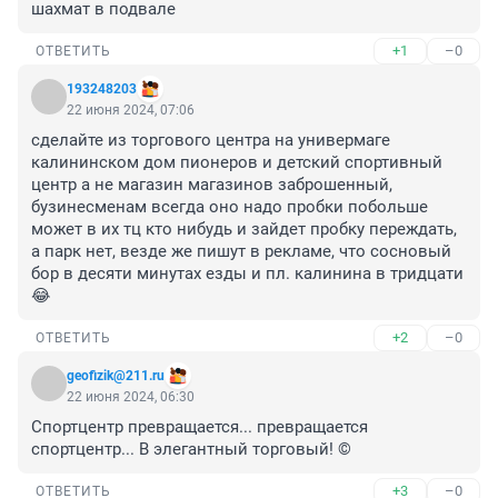
шахмат в подвале
+1
–0
ОТВЕТИТЬ
193248203
22 июня 2024, 07:06
сделайте из торгового центра на универмаге 
калининском дом пионеров и детский спортивный 
центр а не магазин магазинов заброшенный, 
бузинесменам всегда оно надо пробки побольше 
может в их тц кто нибудь и зайдет пробку переждать, 
а парк нет, везде же пишут в рекламе, что сосновый 
бор в десяти минутах езды и пл. калинина в тридцати 
😂
+2
–0
ОТВЕТИТЬ
geofizik@211.ru
22 июня 2024, 06:30
Спортцентр превращается... превращается 
спортцентр... В элегантный торговый! ©
+3
–0
ОТВЕТИТЬ