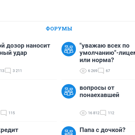
ФОРУМЫ
й дозор наносит
"уважаю всех по
ный удар
умолчанию"-лице
или норма?
013
3 211
6 269
67
вопросы от
понаехавшей
115
16 812
112
кредит
Папа с дочкой?