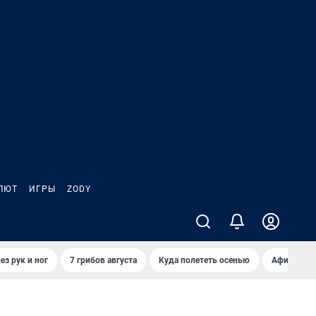
ЛЮТ
ИГРЫ
ZODY
ез рук и ног
7 грибов августа
Куда полететь осенью
Афиша на 