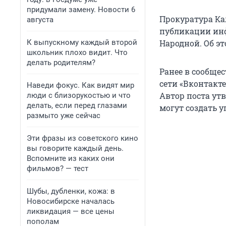
придумали замену. Новости 6
Прокуратура Ка
августа
публикации инф
К выпускному каждый второй
Народной. Об э
школьник плохо видит. Что
делать родителям?
Ранее в сообще
сети «Вконтакт
Наведи фокус. Как видят мир
Автор поста ут
люди с близорукостью и что
делать, если перед глазами
могут создать 
размыто уже сейчас
Эти фразы из советского кино
вы говорите каждый день.
Вспомните из каких они
фильмов? — тест
Шубы, дубленки, кожа: в
Новосибирске началась
ликвидация — все цены
пополам