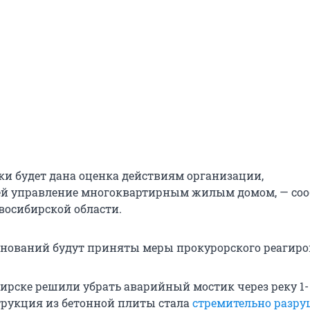
рки будет дана оценка действиям организации,
й управление многоквартирным жилым домом, — со
восибирской области.
нований будут приняты меры прокурорского реагиро
бирске решили убрать аварийный мостик через реку 1-
трукция из бетонной плиты стала
стремительно разру