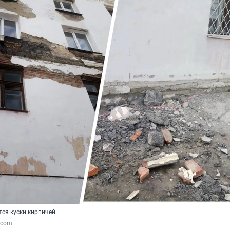
ся куски кирпичей
k.com