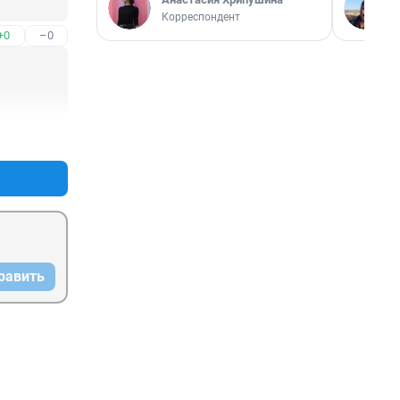
Корреспондент
+0
–0
+0
–0
равить