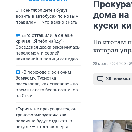
Прокура
С 1 сентября детей будут
дома на 
возить в автобусах по новым
правилам — что важно знать
куски к
«Его оттащили, а он ещё
По итогам п
кричал: „Я тебя найду“».
Соседская драка закончилась
которая уп
переломом и серией
заявлений в полицию: видео
28 марта 2024, 20:35
«В переходе с вонючим
бомжом». Туристка
30
коммен
рассказала, как спасалась во
время налета беспилотников
на Сочи
«Туризм не прекращается, он
трансформируется»: как
россияне будут отдыхать в
августе — ответ эксперта