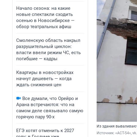
Начало сезона: на какие
новые спектакли сходить
осенью в Новосибирске —
обзор театральных афиш
Смоленскую область накрыл
разрушительный циклон:
власти ввели режим ЧС, есть
погибшие — кадры
Квартиры в новостройках
начнут дешеветь — когда
ждать снижения цен
Все думали, что Орейро и
Арана встречаются: что на
самом деле связывало самую
горячую пару 90-х
Из здания вываливают
ЕГЭ хотят отменить к 2027
Источник: 
«АСТ-54», v
году: в Госдуме уже