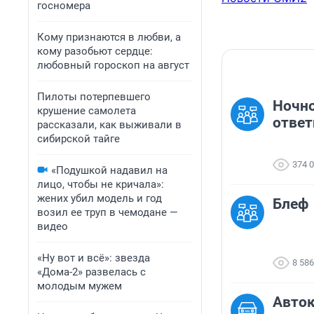
госномера
Кому признаются в любви, а
кому разобьют сердце:
любовный гороскоп на август
Пилоты потерпевшего
Ночно
крушение самолета
ответ
рассказали, как выживали в
сибирской тайге
374 
«Подушкой надавил на
лицо, чтобы не кричала»:
жених убил модель и год
Блеф
возил ее труп в чемодане —
видео
«Ну вот и всё»: звезда
8 586
«Дома-2» развелась с
молодым мужем
Авто