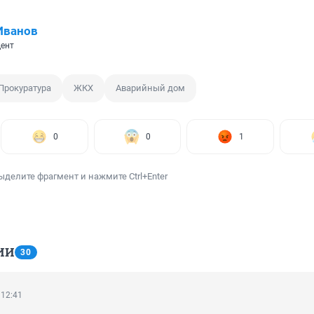
Иванов
ент
Прокуратура
ЖКХ
Аварийный дом
0
0
1
ыделите фрагмент и нажмите Ctrl+Enter
ИИ
30
 12:41