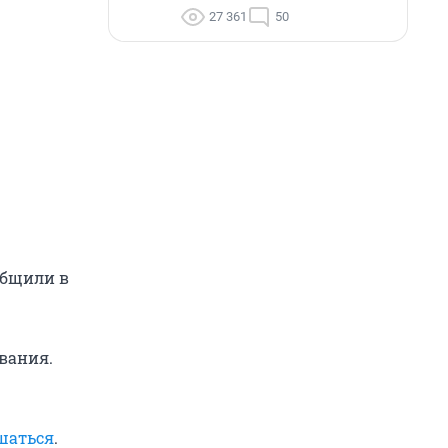
27 361
50
общили в
вания.
шаться
.