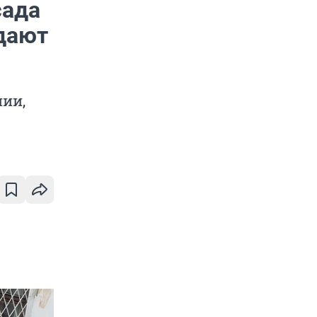
сада
адают
нии,