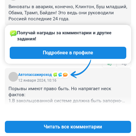
Виноваты в авариях, конечно, Клинтон, Буш младший, 
Обама, Трамп, Байден! Это ведь они руководили 
Россией последние 24 года.
+0
–0
Получай награды за комментарии и другие 
задания!
Гость
12 января 2024, 13:45
Подробнее в профиле
Все аварии - плановые! Все идет по Плану!
+0
–0
Автопассажироход
12 января 2024, 10:16
Порывы имеют право быть. Но напрягает неск 
фактов:

1.В закольцованной системе должна быть запорно-
отсечная арматура, позволяющая локализовать 
+0
–0
место для ремонта, не дав перебоя теплоснабжения 
для других направлений - ошибка проектирования?

2. уважение коммуникациям СССР, но на 
Читать все комментарии
современных сетях места ремонта не успевают 