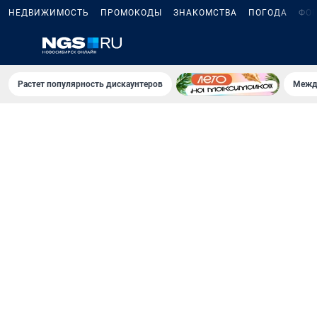
НЕДВИЖИМОСТЬ
ПРОМОКОДЫ
ЗНАКОМСТВА
ПОГОДА
ФО
Растет популярность дискаунтеров
Межд