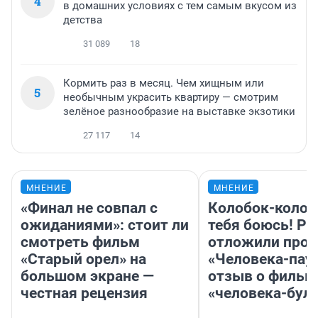
4
в домашних условиях с тем самым вкусом из
детства
31 089
18
Кормить раз в месяц. Чем хищным или
5
необычным украсить квартиру — смотрим
зелёное разнообразие на выставке экзотики
27 117
14
МНЕНИЕ
МНЕНИЕ
«Финал не совпал с
Колобок-колобо
ожиданиями»: стоит ли
тебя боюсь! Ра
смотреть фильм
отложили прок
«Старый орел» на
«Человека-пау
большом экране —
отзыв о фильм
честная рецензия
«человека-бул