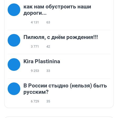
как нам обустроить наши
дороги...
4 131
63
Пилюля, с днём рождения!!!
3 771
42
Kira Plastinina
9 253
33
В России стыдно (нельзя) быть
русским?
6 729
35