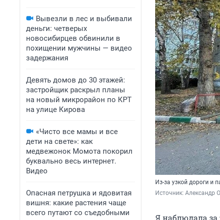
Вывезли в лес и выбивали
деньги: четверых
новосибирцев обвинили в
похищении мужчины — видео
задержания
Девять домов до 30 этажей:
застройщик раскрыл планы
на новый микрорайон по КРТ
на улице Кирова
«Чисто все мамы и все
дети на свете»: как
медвежонок Момота покорил
буквально весь интернет.
Видео
Из-за узкой дороги и 
Опасная петрушка и ядовитая
Источник: 
Александр 
вишня: какие растения чаще
всего путают со съедобными
Я наблюдала за 