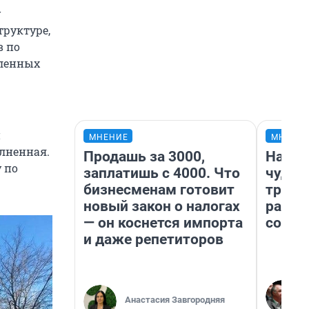
у
труктуре,
в по
сленных
и
МНЕНИЕ
МНЕНИ
олненная.
Продашь за 3000,
Насле
у по
заплатишь с 4000. Что
чудом
бизнесменам готовит
транс
новый закон о налогах
разне
— он коснется импорта
совет
и даже репетиторов
Анастасия Завгородняя