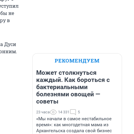
уступил
обы не
ру в
а Дуси
ронним.
РЕКОМЕНДУЕМ
Может столкнуться
каждый. Как бороться с
бактериальными
болезнями овощей —
советы
23 часа
14 331
5
«Мы начали в самое нестабильное
время»: как многодетная мама из
Архангельска создала свой бизнес