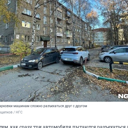
парковки машинам сложно разъехаться друг с другом
Ощепков / НГС
тем, как сразу три автомобиля пытаются разъехаться 