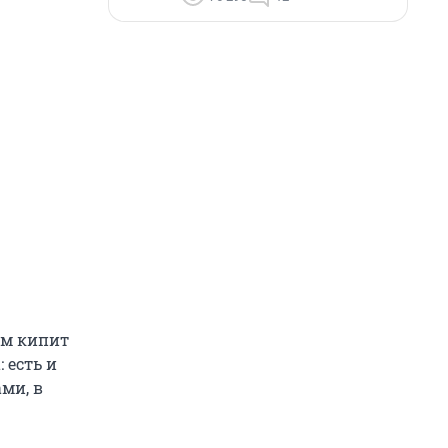
ом кипит
 есть и
ми, в