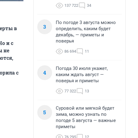
137 722
34
По погоде 3 августа можно
3
ерты в
определить, каким будет
декабрь, — приметы и
поверья
о и с
ы не
86 694
11
ются,
Погода 30 июля укажет,
4
орила с
каким ждать август —
поверья и приметы
77 322
13
Суровой или мягкой будет
5
зима, можно узнать по
погоде 5 августа — важные
приметы
76 295
12