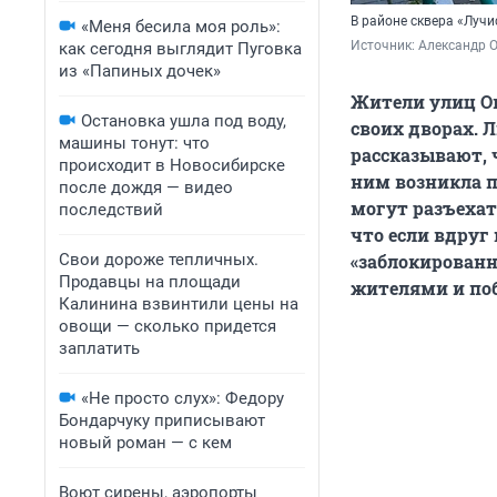
В районе сквера «Луч
«Меня бесила моя роль»:
Источник: 
Александр 
как сегодня выглядит Пуговка
из «Папиных дочек»
Жители улиц Ов
Остановка ушла под воду,
своих дворах. 
машины тонут: что
рассказывают, 
происходит в Новосибирске
ним возникла п
после дождя — видео
могут разъехать
последствий
что если вдруг
Свои дороже тепличных.
«заблокированн
Продавцы на площади
жителями и поб
Калинина взвинтили цены на
овощи — сколько придется
заплатить
«Не просто слух»: Федору
Бондарчуку приписывают
новый роман — с кем
Воют сирены, аэропорты