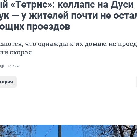
й «Тетрис»: коллапс на Дуси
к — у жителей почти не оста
ющих проездов
аются, что однажды к их домам не прое
ли скорая
12 724
тария