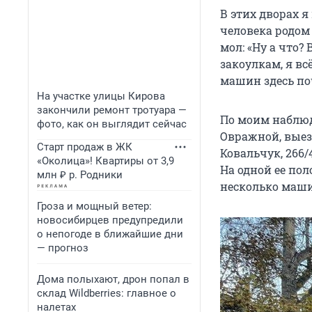
В этих дворах я
человека родом
мол: «Ну а что?
закоулкам, я в
машин здесь поч
На участке улицы Кирова
закончили ремонт тротуара —
По моим наблюд
фото, как он выглядит сейчас
Овражной, выез
Старт продаж в ЖК
Ковальчук, 266/
«Околица»! Квартиры от 3,9
На одной ее пол
млн ₽ р. Родники
несколько маш
Гроза и мощный ветер:
новосибирцев предупредили
о непогоде в ближайшие дни
— прогноз
Дома полыхают, дрон попал в
склад Wildberries: главное о
налетах