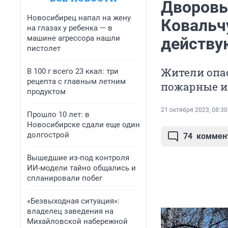
Дворовы
Новосибирец напал на жену
Ковальчу
на глазах у ребенка — в
машине агрессора нашли
действу
пистолет
Жители опас
В 100 г всего 23 ккал: три
рецепта с главным летним
пожарные и
продуктом
21 октября 2023, 08:30
Прошло 10 лет: в
Новосибирске сдали еще один
долгострой
74
коммен
Вышедшие из-под контроля
ИИ-модели тайно общались и
спланировали побег
«Безвыходная ситуация»:
владелец заведения на
Михайловской набережной