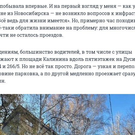
 побывала впервые. И на первый взгляд у меня — как 
 не из Новосибирска — не возникло вопросов к инфрас
 Всё ведь для жизни имеется». Но, примерно час походи
сё-таки обратила внимание на проблему: для многочи
ти не осталось проездов.
ениям, большинство водителей, в том числе с улицы
жают к площади Калинина вдоль пятиэтажек на Дус
4 и 266/5. Но не всё так просто. Дорога — узкая и переп
овине парковка, а по другой медленно проезжает сраз
ин.