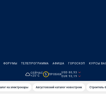
ФОРУМЫ
ТЕЛЕПРОГРАММА
АФИША
ГОРОСКОП
КУРСЫ ВА
USD 80,93
СЕЙЧАС
5
ПРОБКИ
+25°C
EUR 93,19
алог на электрокары
Августовский каталог новостроек
Строитель б