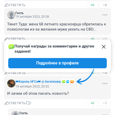
+0
–0
ОТВЕТИТЬ
Гость
19 октября 2023, 20:58
Тянет Туда: жена 68 летнего красноярца обратилась к 
психологам из-за желания мужа уехать на СВО...
+0
–1
ОТВЕТИТЬ
Получай награды за комментарии и другие 
Гость
19 октября 2023, 20:55
задания!
50 лет на теме сидел и с бабочкой ходил... Сонату #6 
Подробнее в профиле
не сочинил...
+0
–4
ОТВЕТИТЬ
👑Король НГСа👑 (с богаткова)
19 октября 2023, 20:55
И зачем об этом писать новость?
+0
–1
ОТВЕТИТЬ
1
Гость