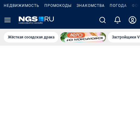
НЕДВИЖИМОСТЬ
ПРОМОКОДЫ
ЗНАКОМСТВА
ПОГОДА
ФО
Жёсткая соседская драка
Застройщики V