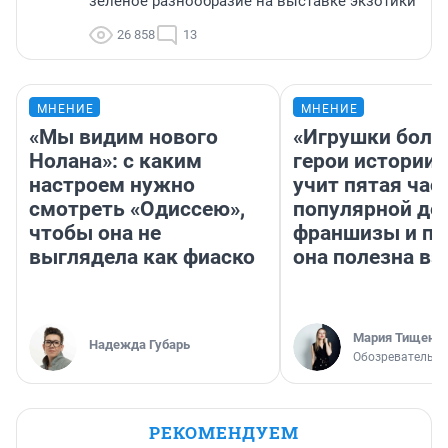
зелёное разнообразие на выставке экзотики
26 858
13
МНЕНИЕ
МНЕНИЕ
«Мы видим нового
«Игрушки боль
Нолана»: с каким
герои истории»
настроем нужно
учит пятая час
смотреть «Одиссею»,
популярной де
чтобы она не
франшизы и п
выглядела как фиаско
она полезна в
Мария Тищенк
Надежда Губарь
Обозреватель
РЕКОМЕНДУЕМ