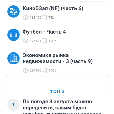
КиноБЗал (NF) (часть 6)
188 155
752
Футбол - Часть 4
175 494
1 005
Экономика рынка
недвижимости - 3 (часть 9)
227 066
1 000
ТОП 5
По погоде 3 августа можно
1
определить, каким будет
декабрь, — приметы и поверья