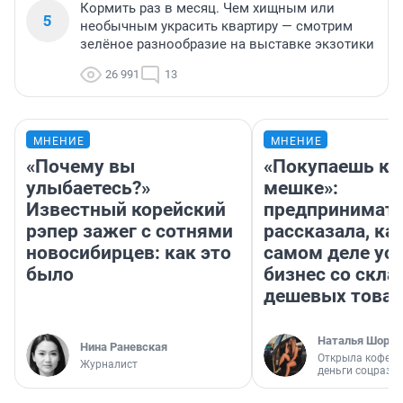
Кормить раз в месяц. Чем хищным или
5
необычным украсить квартиру — смотрим
зелёное разнообразие на выставке экзотики
26 991
13
МНЕНИЕ
МНЕНИЕ
«Почему вы
«Покупаешь ко
улыбаетесь?»
мешке»:
Известный корейский
предпринимат
рэпер зажег с сотнями
рассказала, как
новосибирцев: как это
самом деле ус
было
бизнес со скл
дешевых това
Наталья Шорох
Нина Раневская
Открыла кофейн
Журналист
деньги соцразв