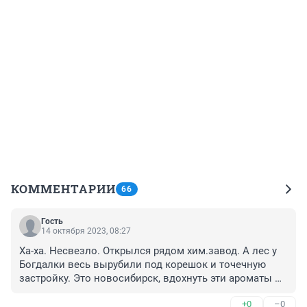
КОММЕНТАРИИ
66
Гость
14 октября 2023, 08:27
Ха-ха. Несвезло. Открылся рядом хим.завод. А лес у 
Богдалки весь вырубили под корешок и точечную 
застройку. Это новосибирск, вдохнуть эти ароматы 
множество людей по всему миру желает. За это люди 
+0
–0
конкретные бабки платят, десятки миллионов иногда, 