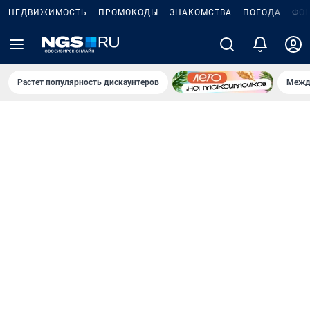
НЕДВИЖИМОСТЬ
ПРОМОКОДЫ
ЗНАКОМСТВА
ПОГОДА
ФО
Растет популярность дискаунтеров
Межд