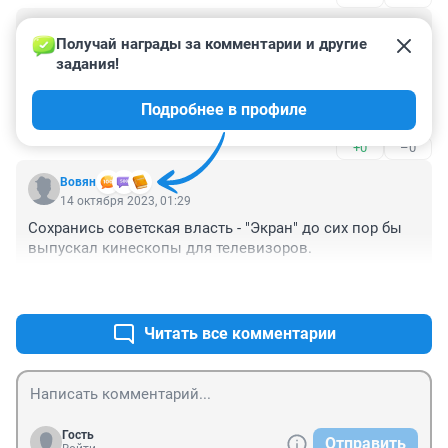
если недвижимость большая и в Заельцовском 
Гость
районе.
14 октября 2023, 04:44
Получай награды за комментарии и другие 
задания!
Думаю это начало компании за застройку территории 
завода новым ЖК.

Подробнее в профиле
При этом используют детей. Бастрыкин не хочет 
поинтересоваться, почему детей втягивают в эти 
+0
–0
некрасивые взрослые дела, конкретными семьями?
Вовян
14 октября 2023, 01:29
Сохранись советская власть - "Экран" до сих пор бы 
выпускал кинескопы для телевизоров.
+0
–0
Читать все комментарии
Гость
Отправить