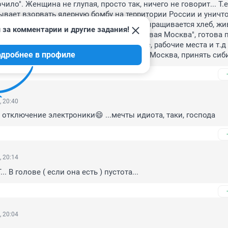
ило". Женщина не глупая, просто так, ничего не говорит... Т.е.
ывает взорвать ядерную бомбу на территории России и уничто
сиян? Ну и земля конечно, на которой выращивается хлеб, жи
 за комментарии и другие задания!
ё уничтожится, на долгие годы. "Нерезиновая Москва", готова п
ков? Новое жилье сибирякам в Москве, рабочие места и т.д и 
дробнее в профиле
ян живет в Сибири. Готова "нерезиновая" Москва, принять сиб
, 20:40
а отключение электроники😄 ...мечты идиота, таки, господа
, 20:14
... В голове ( если она есть ) пустота...
, 20:04