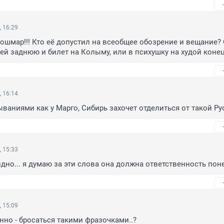
, 16:29
кошмар!!! Кто её допустил на всеобщее обозрение и вещание? 
е ей заднюю и билет на Колыму, или в психушку на худой конец
, 16:14
ваниями как у Марго, Сибирь захочет отделиться от такой Ру
, 15:33
идно... я думаю за эти слова она должна ответственность пон
, 15:09
онно - бросаться такими фразочками..?