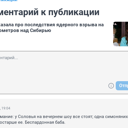
БЛИКАЦИИ
ментарий к публикации
азала про последствия ядерного взрыва на
ометров над Сибирью
Отп
, 19:04
мание: у Соловья на вечернем шоу все стоят; одна симоняниха
остарше ее. Беспардонная баба.