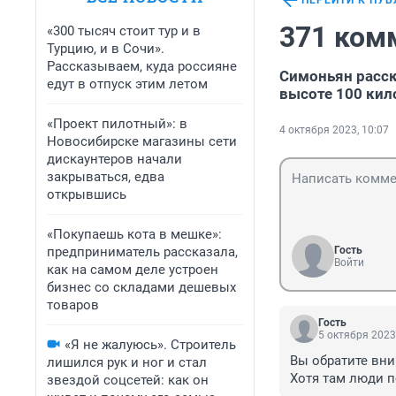
ПЕРЕЙТИ К ПУ
371 ком
«300 тысяч стоит тур и в
Турцию, и в Сочи».
Рассказываем, куда россияне
Симоньян расск
едут в отпуск этим летом
высоте 100 кил
«Проект пилотный»: в
4 октября 2023, 10:07
Новосибирске магазины сети
дискаунтеров начали
закрываться, едва
открывшись
«Покупаешь кота в мешке»:
предприниматель рассказала,
Гость
Войти
как на самом деле устроен
бизнес со складами дешевых
товаров
Гость
5 октября 2023
«Я не жалуюсь». Строитель
Вы обратите вни
лишился рук и ног и стал
Хотя там люди п
звездой соцсетей: как он