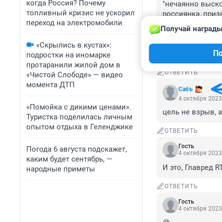
когда Россия? Почему
"нечаянно выскоч
топливный кризис не ускорил
россиянка, приз
переход на электромобили
сотни тысяч рос
Получай награды
пасутся - это вс
миллионы сибиря
«Скрылись в кустах»:
По
37.5 млн. росси
подростки на иномарке
протаранили жилой дом в
ОТВЕТИТЬ
«Чистой Слободе» — видео
момента ДТП
Сабъ
4 октября 2023
«Помойка с дикими ценами».
цель не взрыв, 
Туристка поделилась личным
опытом отдыха в Геленджике
ОТВЕТИТЬ
Гость
Погода 6 августа подскажет,
4 октября 2023
каким будет сентябрь, —
И это, Главред RT
народные приметы
ОТВЕТИТЬ
Гость
4 октября 2023