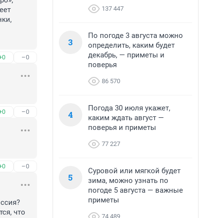
о», 
137 447
ет 
ки, 
По погоде 3 августа можно
3
определить, каким будет
декабрь, — приметы и
+0
–0
поверья
86 570
Погода 30 июля укажет,
+0
–0
4
каким ждать август —
поверья и приметы
77 227
+0
–0
Суровой или мягкой будет
5
зима, можно узнать по
погоде 5 августа — важные
приметы
ссия? 
я, что 
74 489