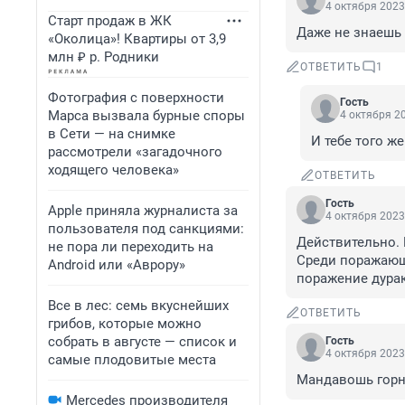
4 октября 2023
Старт продаж в ЖК
Даже не знаешь ,
«Околица»! Квартиры от 3,9
млн ₽ р. Родники
ОТВЕТИТЬ
1
Фотография с поверхности
Гость
Марса вызвала бурные споры
4 октября 20
в Сети — на снимке
И тебе того ж
рассмотрели «загадочного
ходящего человека»
ОТВЕТИТЬ
Гость
Apple приняла журналиста за
4 октября 2023
пользователя под санкциями:
Действительно. 
не пора ли переходить на
Среди поражающ
Android или «Аврору»
поражение дура
Все в лес: семь вкуснейших
ОТВЕТИТЬ
грибов, которые можно
собрать в августе — список и
Гость
4 октября 2023
самые плодовитые места
Мандавошь горн
Mercedes производителя