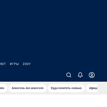
ЛЮТ
ИГРЫ
ZODY
ебо
Алкоголь без алкоголя
Куда полететь осенью
Афиша на ав