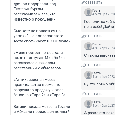
ОТВЕТИТЬ
дронов подорвали под
Екатеринбургом —
Гость
рассказываем всё, что
4 октября 2023
известно о покушении
Господи, какой 
не в себе! Дайт
Сможете не попасться на
уловки? На вопросах этого
ОТВЕТИТЬ
теста спотыкаются 90 % людей
Гость
4 октября 2023
«Меня постоянно держали
С таким высказы
ниже плинтуса»: Миа Бойка
рассказала о тяжелом
ОТВЕТИТЬ
расставании с абьюзером
Гость
4 октября 2023
«Антикризисная мера»:
ну это прямо об
правительство временно
разрешило продажу и ввоз
ОТВЕТИТЬ
бензина «Евро-2» и «Евро-3»
Гость
4 октября 2023
Встали поезда метро: в Грузии
и Абхазии произошел полный
А разве это зак