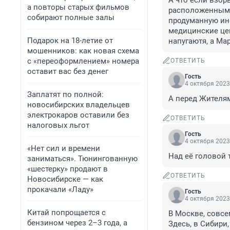
А что если взор
а повторы старых фильмов
расположенным в
собирают полные залы
продуманную инф
медицинские цен
Подарок на 18-летие от
напугаютя, а Ма
мошенников: как новая схема
с «переоформлением» номера
ОТВЕТИТЬ
оставит вас без денег
Гость
4 октября 2023
Заплатят по полной:
А перед Жителям
новосибирских владельцев
электрокаров оставили без
ОТВЕТИТЬ
налоговых льгот
Гость
4 октября 2023
«Нет сил и времени
Над её головой
заниматься». Тюнингованную
«шестерку» продают в
ОТВЕТИТЬ
Новосибирске — как
прокачали «Ладу»
Гость
4 октября 2023
Китай попрощается с
В Москве, совсе
бензином через 2–3 года, а
Здесь, в Сибири