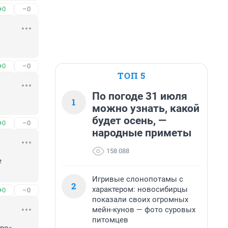
+0
–0
+0
–0
ТОП 5
По погоде 31 июля
1
можно узнать, какой
будет осень, —
+0
–0
народные приметы
158 088
 
Игривые слонопотамы с
2
характером: новосибирцы
+0
–0
показали своих огромных
мейн-кунов — фото суровых
питомцев