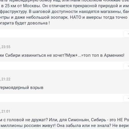
вать термоядерную бомбу над элитным поселком «Княжье озер
 25 км от Москвы. Он отличается прекрасной природой и име
раструктуру. В шаговой доступности находятся магазины, бан
тры и даже небольшой зоопарк. НАТО и амерсы тогда точно 
ргарита будет довольна !
, 23:55
и Сибири извиниться не хочет?Муж+...=топ топ в Армению!
, 21:22
 термоядерный взрыв
, 21:01
м с головой не дружат? Или, для Симоньян, Сибирь - это НЕ Ро
, миллионы россиян живут! Она забыла или не знала? Не веритс