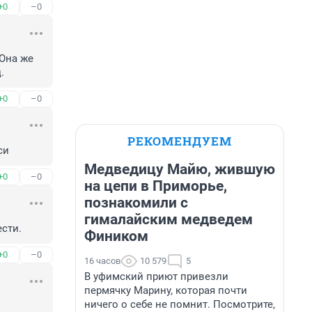
+0
–0
Она же 
.
+0
–0
РЕКОМЕНДУЕМ
си
Медведицу Майю, жившую
+0
–0
на цепи в Приморье,
познакомили с
гималайским медведем
ести.
Фиником
+0
–0
16 часов
10 579
5
В уфимский приют привезли
пермячку Марину, которая почти
ничего о себе не помнит. Посмотрите,