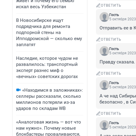
живет и почему его семью
ОТВЕТИТЬ
искал весь Узбекистан
Гость
5 октября 2023
В Новосибирске ищут
подрядчика для ремонта
Отправить ее в К
подпорной стены на
Ипподромской — сколько ему
ОТВЕТИТЬ
заплатят
Гость
5 октября 2023
Наследие, которое чудом не
Правду сказала
развалилось: транспортный
эксперт разнес миф о
ОТВЕТИТЬ
«вечных» советских дорогах
Гость
5 октября 2023
«Находимся в заложниках»:
А че над Сибирь
селлеры рассказали, сколько
безопасно , в С
миллионов потеряли из-за
ударов по складам WB
ОТВЕТИТЬ
«Аналоговая жизнь — вот что
Гость
5 октября 2023
нам нужно». Почему новые
блокбастеры проваливаются,