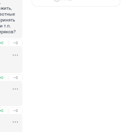
 
жить, 
вотные 
ринять 
т.п. 
иряков?
+0
–0
+0
–0
+0
–0