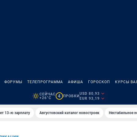
ФОРУМЫ
ТЕЛЕПРОГРАММА
АФИША
ГОРОСКОП
КУРСЫ ВА
USD 80,93
СЕЙЧАС
4
ПРОБКИ
+26°C
EUR 93,19
ет 13-ю зарплату
Августовский каталог новостроек
Нестабильное н