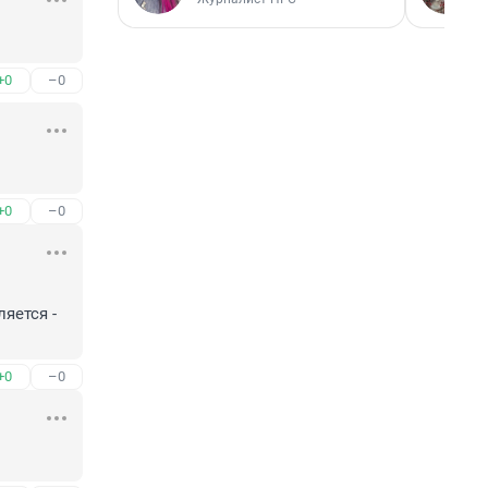
+0
–0
+0
–0
ется - 
+0
–0