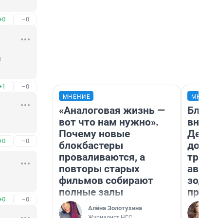
+0
–0
 
+1
–0
МНЕНИЕ
МНЕНИ
«Аналоговая жизнь —
Близн
вот что нам нужно».
внеза
Почему новые
Девам
+0
–0
блокбастеры
допол
проваливаются, а
траты
повторы старых
август
фильмов собирают
зодиа
полные залы
прогн
+0
–0
Алёна Золотухина
Журналист НГС