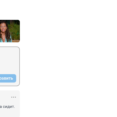
равить
 сидит. 