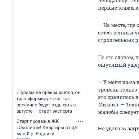
неподалеку. Теп
первые этажи и
— На месте, гд
естественный ук
строительных ра
По его словам, 
ощутимый ущер
— У меня из-за
уровень только
«Туризм не прекращается, он
это хранилось н
трансформируется»: как
Михаил. — Техн
россияне будут отдыхать в
августе — ответ эксперта
жалобы следует,
Старт продаж в ЖК
«Околица»! Квартиры от 3,9
Не удалось загр
млн ₽ р. Родники