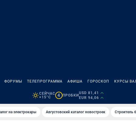
ФОРУМЫ
ТЕЛЕПРОГРАММА
АФИША
ГОРОСКОП
КУРСЫ ВА
USD 81,41
СЕЙЧАС
4
ПРОБКИ
+15°C
EUR 94,06
алог на электрокары
Августовский каталог новостроек
Строитель б