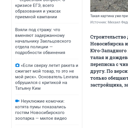
кризисе ЕГЭ, всего
образования и ужасах
Такая картина уже пр
приемной кампании
Источник: 
Михаил Фед
Взяли под стражу: что
вменяют задержанному
Строительство 
начальнику Заельцовского
Новосибирска 
отдела полиции —
Юго-Западного 
подробности обвинения
талая и дождев
переписка с чи
«Если сверху летит ракета и
другу. По верс
сжигает мой товар, то это не
мой риск». Основатель Levrana
только обещают
обрушился с критикой на
застройщика, з
Татьяну Ким
Неуклюжие комочки:
котята пумы показались
гостям Новосибирского
зоопарка — милое видео