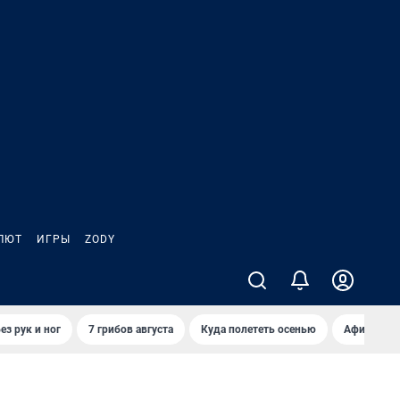
ЛЮТ
ИГРЫ
ZODY
ез рук и ног
7 грибов августа
Куда полететь осенью
Афиша на 