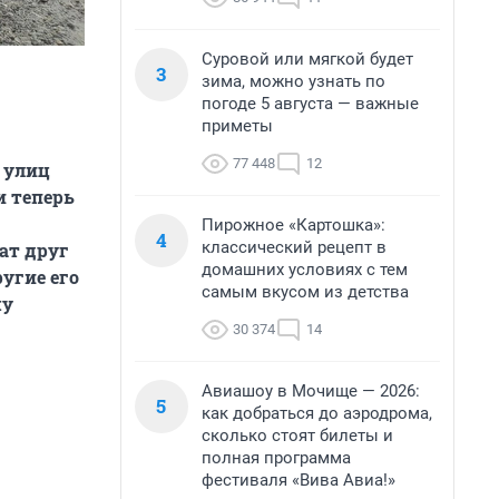
Суровой или мягкой будет
3
зима, можно узнать по
погоде 5 августа — важные
приметы
77 448
12
 улиц
и теперь
Пирожное «Картошка»:
4
классический рецепт в
ат друг
домашних условиях с тем
угие его
самым вкусом из детства
му
30 374
14
Авиашоу в Мочище — 2026:
5
как добраться до аэродрома,
сколько стоят билеты и
полная программа
фестиваля «Вива Авиа!»