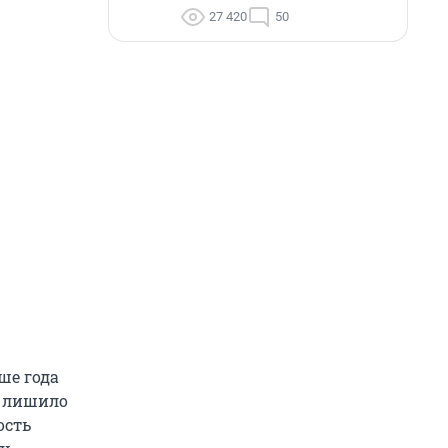
27 420
50
ше года
м лишило
ость