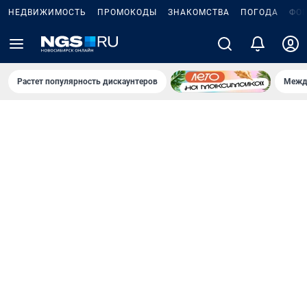
НЕДВИЖИМОСТЬ
ПРОМОКОДЫ
ЗНАКОМСТВА
ПОГОДА
ФО
Растет популярность дискаунтеров
Межд