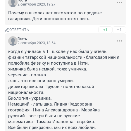
Гость
2 сентября 2023, 19:27
Почему в школах нет автоматов по продаже 
газировки. Дети постоянно хотят пить.
+1
–1
ОТВЕТИТЬ
Гость
2 сентября 2023, 18:54
когда я училась в 11 школе у нас была учитель 
физики татарской национальности - благодаря ней я 
полюбила физику и поступила в Нэти. 

химичка была немкой. тоже умничка.

черчение - полька

жаль, что все они рано умерли. 

директор школы Прусов - понятно какой 
национальности.

Биология - украинка.

Немецкий - латышка, Лидия Федоровна

география - Нина Александровна - Марийка

русский - все три были не русские. 

математика - Тамара Ивановна - еврейка.

Всё были прекрасны. мы их всех любили.