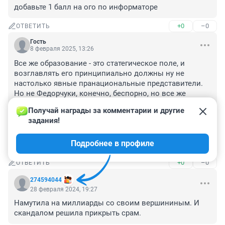
добавьте 1 балл на ого по информаторе
+0
–0
ОТВЕТИТЬ
Гость
8 февраля 2025, 13:26
Все же образование - это статегическое поле, и 
возглавлять его принципиально должны ну не 
настолько явные пранациональные представители. 
Но не Федорчуки, конечно, беспорно, но все же 
корренные доминирующие народности. А не вот это 
Получай награды за комментарии и другие 
все. 

задания!
На лицо глубокий кадровый кризис территории, и 
отсутствие долговременной кадровой политики 
Подробнее в профиле
региона.
+0
–0
ОТВЕТИТЬ
274594044
28 февраля 2024, 19:27
Намутила на миллиарды со своим вершининым. И 
скандалом решила прикрыть срам.