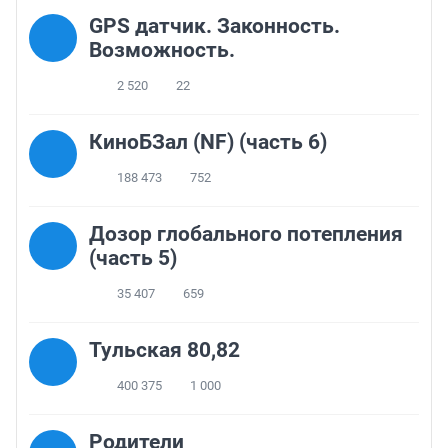
GPS датчик. Законность.
Возможность.
2 520
22
КиноБЗал (NF) (часть 6)
188 473
752
Дозор глобального потепления
(часть 5)
35 407
659
Тульская 80,82
400 375
1 000
Родители