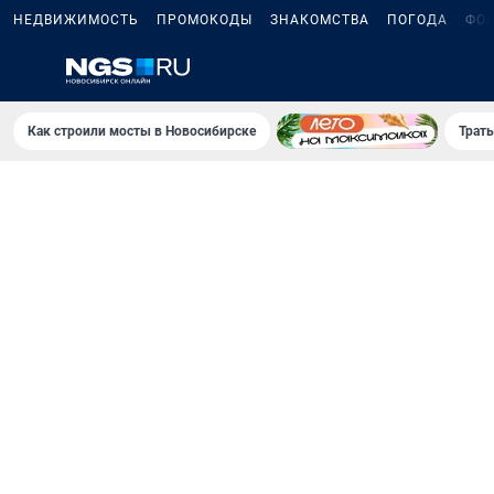
НЕДВИЖИМОСТЬ
ПРОМОКОДЫ
ЗНАКОМСТВА
ПОГОДА
ФО
Как строили мосты в Новосибирске
Траты