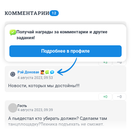
КОММЕНТАРИИ
12
Гость
4 августа 2023, 10:36
Получай награды за комментарии и другие 
задания!
Представляю сколько же было написано бумаг, 
отписок ,сколько людей государевых было годами 
Подробнее в профиле
занято в этой переписке ,потом суды ,полиция 
,приставы и т.д.

+3
–0
А делов то ......

Да с нашей вертикалью можно быстро решать только 
Рэй Донован
личные вопросы членов вертикали,ку а остальное 
4 августа 2023, 09:53
смотрим вокруг и .....
Новости, которых мы достойны!!!
+0
–0
Гость
4 августа 2023, 09:39
А пьедестал кто убирать должен? Сделаем там 
танцплощадку?Техника подъехать не сможет.