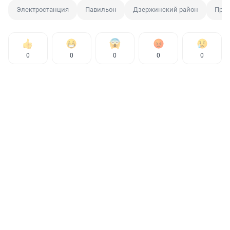
Электростанция
Павильон
Дзержинский район
Прис
0
0
0
0
0