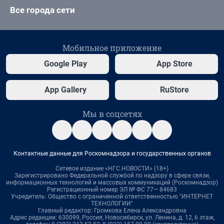
Все города сети
Мобильное приложение
Google Play
App Store
App Gallery
RuStore
Мы в соцсетях
Контактные данные для Роскомнадзора и государственных органов
Сетевое издание «НГС.НОВОСТИ» (18+)
Зарегистрировано Федеральной службой по надзору в сфере связи,
информационных технологий и массовых коммуникаций (Роскомнадзор)
Регистрационный номер ЭЛ № ФС 77— 84683
Учредитель: Общество с ограниченной ответственностью "ИНТЕРНЕТ
ТЕХНОЛОГИИ"
Главный редактор: Громкова Елена Александровна
Адрес редакции: 630099, Россия, Новосибирск, ул. Ленина, д. 12, 6 этаж,