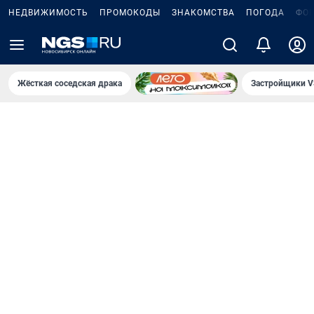
НЕДВИЖИМОСТЬ
ПРОМОКОДЫ
ЗНАКОМСТВА
ПОГОДА
ФО
Жёсткая соседская драка
Застройщики V