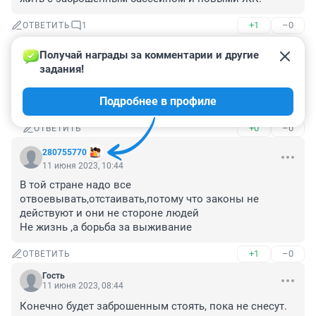
+1
–0
ОТВЕТИТЬ
1
Получай награды за комментарии и другие 
280587596
задания!
13 июня 2023, 13:45
Такое ощущение, что одни и теже слова 
Подробнее в профиле
проплаченный застройщиком бот пишет
+0
–0
ОТВЕТИТЬ
280755770
11 июня 2023, 10:44
В той стране надо все 
отвоевывать,отстаивать,потому что законы не 
действуют и они не стороне людей

Не жизнь ,а борьба за выживание
+1
–0
ОТВЕТИТЬ
Гость
11 июня 2023, 08:44
Конечно будет заброшенным стоять, пока не снесут. 