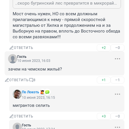
..скоро бугринский лес превратится в микрорайон Бугринский и началось всё с ненужного моста, из-за которого вырубили 50% Бугринки!
Мост очень нужен, НО со всем должным 
прилагающимся к нему - прямой скоростной 
магистралью от Хилка и продолжением на и за 
Выборную на правом, вплоть до Восточного обхода 
со всеми развязками!!!
+2
–0
ОТВЕТИТЬ
Гость
10 июня 2023, 16:03
зачем на чемском жильё?
+1
–1
ОТВЕТИТЬ
8
По Локоть
10 июня 2023, 16:15
мигрантов селить
+3
–0
ОТВЕТИТЬ
Гость