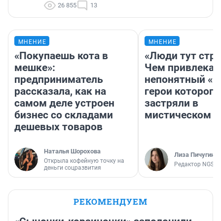
26 855
13
МНЕНИЕ
МНЕНИЕ
«Покупаешь кота в
«Люди тут стр
мешке»:
Чем привлекае
предприниматель
непонятный «Н
рассказала, как на
герои которого
самом деле устроен
застряли в
бизнес со складами
мистическом о
дешевых товаров
Наталья Шорохова
Лиза Пичугина
Открыла кофейную точку на
Редактор NGS.R
деньги соцразвития
РЕКОМЕНДУЕМ