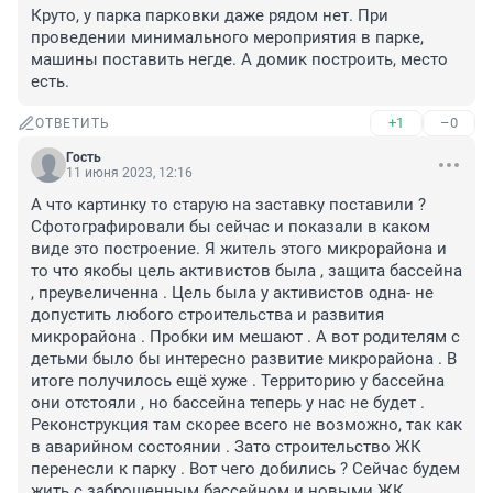
Круто, у парка парковки даже рядом нет. При 
проведении минимального мероприятия в парке, 
машины поставить негде. А домик построить, место 
есть.
+1
–0
ОТВЕТИТЬ
Гость
11 июня 2023, 12:16
А что картинку то старую на заставку поставили ? 
Сфотографировали бы сейчас и показали в каком 
виде это построение. Я житель этого микрорайона и 
то что якобы цель активистов была , защита бассейна 
, преувеличенна . Цель была у активистов одна- не 
допустить любого строительства и развития 
микрорайона . Пробки им мешают . А вот родителям с 
детьми было бы интересно развитие микрорайона . В 
итоге получилось ещё хуже . Территорию у бассейна 
они отстояли , но бассейна теперь у нас не будет . 
Реконструкция там скорее всего не возможно, так как 
в аварийном состоянии . Зато строительство ЖК 
перенесли к парку . Вот чего добились ? Сейчас будем 
жить с заброшенным бассейном и новыми ЖК.