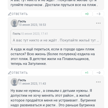
А вас тут никто и не ждёт . Покупайте жильё тут и 
гуляйте пешочком . Достали пруться все на пляж .
+0
–3
ОТВЕТИТЬ
Гость
10 июня 2023, 18:53
Гость
10 июня 2023, 17:41
А вас тут никто и не ждёт . Покупайте жильё тут и гуляйте пешочком . Достали пруться все на пляж .
А куда ж ещё переться, если в городе один пляж 
остался? Всю жизнь (более полувека) ездила на 
этот пляж. В детстве жили на Плавильщиков, 
теперь на Затулинке.
+1
–0
ОТВЕТИТЬ
Гость
11 июня 2023, 11:43
Ну вам не нужны , а семьям с детьми нужны. Я 
допустим не хочу менять этот район , а жильё 
которое продаётся меня не устраивает . Бугринке 
надо развиваться и расти . Это раньше Бугринка 