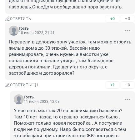
делают в подъездах хрущёвок спальник,иначе не 
назовешь.СпасДом вообще давно пора разогнать.
+0
–0
ОТВЕТИТЬ
Гость
10 июня 2023, 21:41
Перевели в деловую зону участок, там можно строить 
жилые дома до 30 этажей. Бассейн надо 
реанимировать, очень нужен, а высотки уже 
понастроили в начале улицы , там 6 звезд все 
деревья попилили. Где депутат это округа, с 
застройщиком договорился?
+1
–0
ОТВЕТИТЬ
1
Гость
11 июня 2023, 12:03
У вас есть мил так 20 на реанимацию Бассейна? 
Там 10 лет назад то страшно находиться было . 
Поможет только новая постройка . А поступили 
люди не по умному. Надо было согласиться с тем 
что обещали при строительстве ЖК построить 