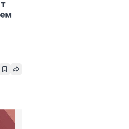
ят
аем