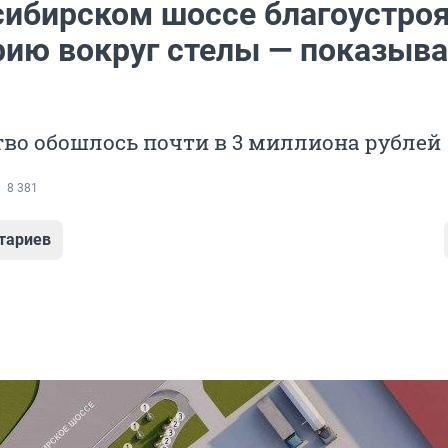
сибирском шоссе благоустро
рию вокруг стелы — показыв
во обошлось почти в 3 миллиона рублей
8 381
тариев