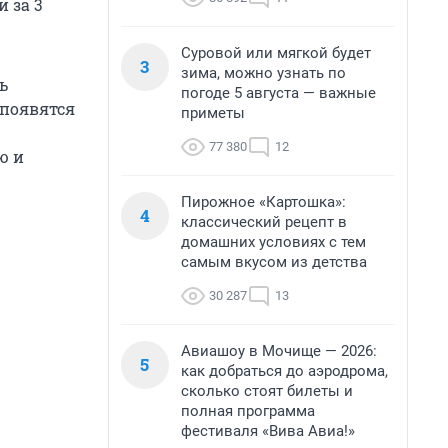
 за 3
Суровой или мягкой будет
3
зима, можно узнать по
ь
погоде 5 августа — важные
 появятся
приметы
77 380
12
ю и
Пирожное «Картошка»:
4
классический рецепт в
домашних условиях с тем
самым вкусом из детства
30 287
13
Авиашоу в Мочище — 2026:
5
как добраться до аэродрома,
сколько стоят билеты и
полная программа
фестиваля «Вива Авиа!»