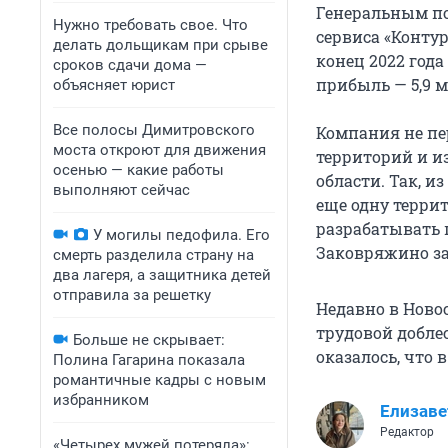
Генеральным по
Нужно требовать свое. Что
сервиса «Конту
делать дольщикам при срыве
конец 2022 года
сроков сдачи дома —
прибыль — 5,9 
объясняет юрист
Все полосы Димитровского
Компания не пе
моста откроют для движения
территорий и и
осенью — какие работы
области. Так, и
выполняют сейчас
еще одну террит
разрабатывать 
У могилы педофила. Его
Заковряжино за
смерть разделила страну на
два лагеря, а защитника детей
отправила за решетку
Недавно в Ново
трудовой добле
Больше не скрывает:
оказалось, что 
Полина Гагарина показала
романтичные кадры с новым
избранником
Елизаве
Редактор
«Четырех мужей потеряла»: