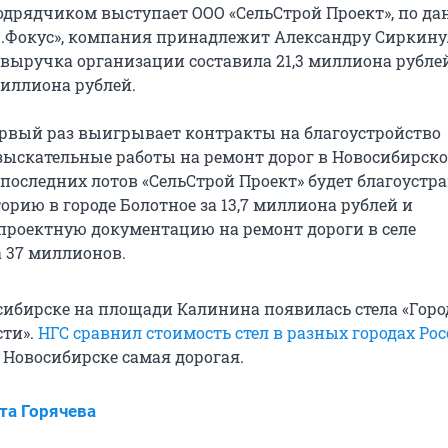
дрядчиком выступает ООО «СельСтрой Проект», по д
р.Фокус», компания принадлежит Александру Сиркину.
 выручка организации составила 21,3 миллиона рублей
миллиона рублей.
рвый раз выигрывает контракты на благоустройство
зыскательные работы на ремонт дорог в Новосибирск
з последних лотов «СельСтрой Проект» будет благоустр
орию в городе Болотное за 13,7 миллиона рублей и
проектную документацию на ремонт дороги в селе
 37 миллионов.
сибирске на площади Калинина появилась стела «Горо
сти».
НГС сравнил стоимость стел в разных городах Ро
в Новосибирске самая дорогая.
та Горячева