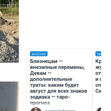
МНЕНИЕ
МНЕНИ
Близнецам —
Красн
внезапные перемены,
журна
Девам —
отпус
дополнительные
и объ
траты: каким будет
споре
август для всех знаков
Сибир
зодиака — таро-
прогноз
Анастасия Першина