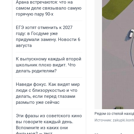
Арана встречаются: что на
самом деле связывало самую
горячую пару 90-х
ЕГЭ хотят отменить к 2027
году: в Госдуме уже
придумали замену. Новости 6
августа
К выпускному каждый второй
школьник плохо видит. Что
делать родителям?
Наведи фокус. Как видят мир
люди с близорукостью и что
делать, если перед глазами
размыто уже сейчас
Рядом со стелой нахо
Эти фразы из советского кино
Источник: 
zakupki.kont
вы говорите каждый день.
Вспомните из каких они
фильмов? — тест