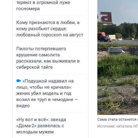
теряют в огромной луже
госномера
Кому признаются в любви, а
кому разобьют сердце:
любовный гороскоп на август
Пилоты потерпевшего
крушение самолета
рассказали, как выживали в
сибирской тайге
«Подушкой надавил на
лицо, чтобы не кричала»:
жених убил модель и год
возил ее труп в чемодане —
видео
«Ну вот и всё»: звезда
Сама стела останется 
«Дома-2» развелась с
Источник: 
читатель Н
молодым мужем