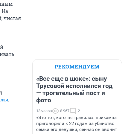
анным
 На
, чистая
ой
аивать
РЕКОМЕНДУЕМ
«Все еще в шоке»: сыну
Трусовой исполнился год
д
— трогательный пост и
ссии
,
фото
13 часов
8 967
2
«Это тот, кого ты травила»: прикамца
приговорили к 22 годам за убийство
семьи его девушки, сейчас он звонит