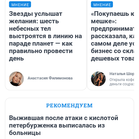
МНЕНИЕ
МНЕНИЕ
Звезды услышат
«Покупаешь ко
желания: шесть
мешке»:
небесных тел
предпринимат
выстроятся в линию на
рассказала, как
параде планет — как
самом деле ус
правильно провести
бизнес со скл
день
дешевых това
Наталья Шорох
Анастасия Филимонова
Открыла кофейн
деньги соцразв
РЕКОМЕНДУЕМ
Выжившая после атаки с кислотой
петербурженка выписалась из
больницы