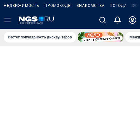
НЕДВИЖИМОСТЬ
ПРОМОКОДЫ
ЗНАКОМСТВА
ПОГОДА
ФО
Растет популярность дискаунтеров
Межд