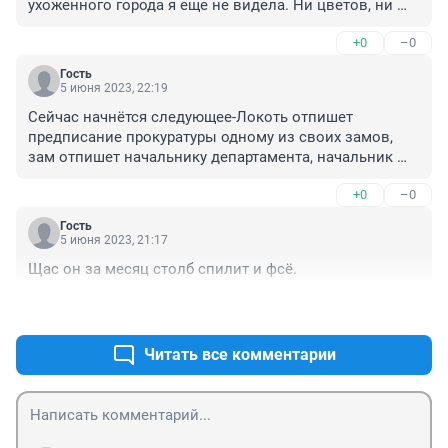
ухоженного города я еще не видела. Ни цветов, ни 
чистоты, только возле мэрии высадили герань 
+0
–0
ковром и чистят моют😡а остальные районы как 
будто и не город. Работе мэра даже не 1а просто 0!!!!!
Гость
5 июня 2023, 22:19
Сейчас начнётся следующее-Локоть отпишет 
предписание прокуратуры одному из своих замов, 
зам отпишет начальнику департамента, начальник 
департамента своему заму ,тот зам отпишет 
+0
–0
начальнику управления, начальник управления 
отпишет своему заму, следующий отпишет мастеру 
Гость
участка, мастер участка бригадиру ,бригадир прорабу, 
5 июня 2023, 21:17
прораб возьмёт двух таджиков с Холопского и они 
Щас он за месяц столб спилит и фсё.
опять сделают как могут.

Вертикаль-будь она неладна, построенная на долгие 
+0
–0
года, когда все за всё болеют ,но никто ни за что не 
отвечаете хочет и не может ничего делать!!!!
Читать все комментарии