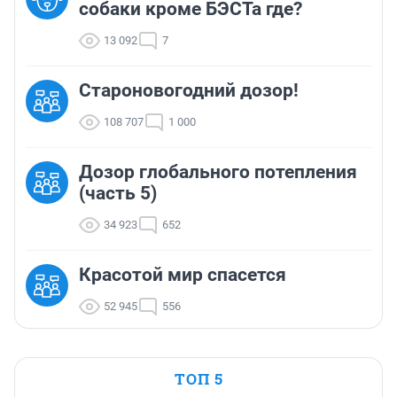
собаки кроме БЭСТа где?
13 092
7
Староновогодний дозор!
108 707
1 000
Дозор глобального потепления
(часть 5)
34 923
652
Красотой мир спасется
52 945
556
ТОП 5