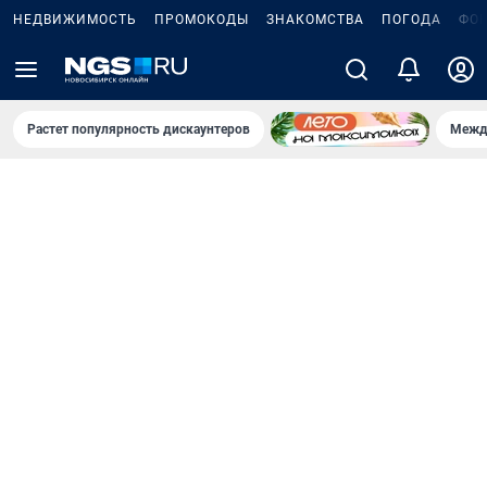
НЕДВИЖИМОСТЬ
ПРОМОКОДЫ
ЗНАКОМСТВА
ПОГОДА
ФО
Растет популярность дискаунтеров
Межд