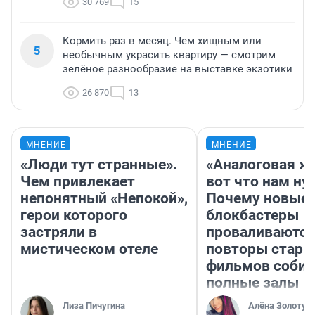
30 769
15
Кормить раз в месяц. Чем хищным или
5
необычным украсить квартиру — смотрим
зелёное разнообразие на выставке экзотики
26 870
13
МНЕНИЕ
МНЕНИЕ
«Люди тут странные».
«Аналоговая ж
Чем привлекает
вот что нам ну
непонятный «Непокой»,
Почему новые
герои которого
блокбастеры
застряли в
проваливаются,
мистическом отеле
повторы стары
фильмов соби
полные залы
Лиза Пичугина
Алёна Золотух