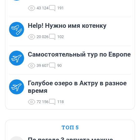
43 124
191
Help! Нужно имя котенку
20 026
102
Самостоятельный тур по Европе
39 607
90
Голубое озеро в Актру в разное
время
72 156
118
ТОП 5