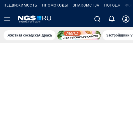
НЕДВИЖИМОСТЬ
ПРОМОКОДЫ
ЗНАКОМСТВА
ПОГОДА
ФО
Жёсткая соседская драка
Застройщики V