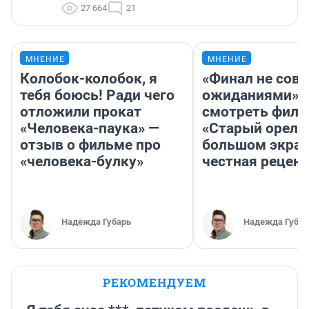
27 664
21
МНЕНИЕ
МНЕНИЕ
Колобок-колобок, я
«Финал не совп
тебя боюсь! Ради чего
ожиданиями»: 
отложили прокат
смотреть фил
«Человека-паука» —
«Старый орел» 
отзыв о фильме про
большом экран
«человека-булку»
честная рецен
Надежда Губарь
Надежда Губар
РЕКОМЕНДУЕМ