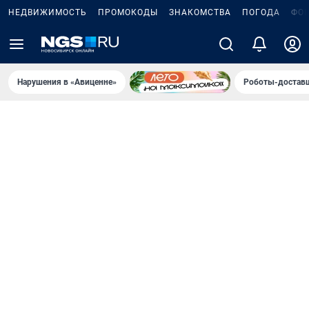
НЕДВИЖИМОСТЬ
ПРОМОКОДЫ
ЗНАКОМСТВА
ПОГОДА
ФО
Нарушения в «Авиценне»
Роботы-доставщ