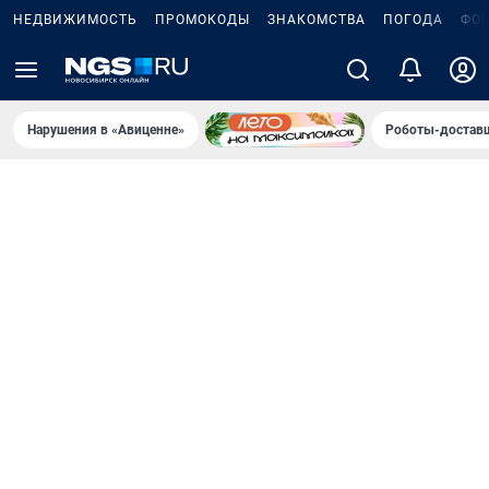
НЕДВИЖИМОСТЬ
ПРОМОКОДЫ
ЗНАКОМСТВА
ПОГОДА
ФО
Нарушения в «Авиценне»
Роботы-доставщ