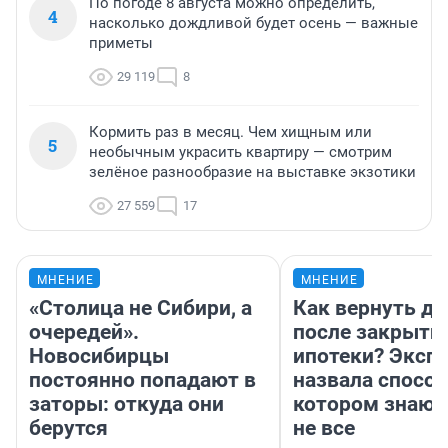
По погоде 8 августа можно определить,
4
насколько дождливой будет осень — важные
приметы
29 119
8
Кормить раз в месяц. Чем хищным или
5
необычным украсить квартиру — смотрим
зелёное разнообразие на выставке экзотики
27 559
17
МНЕНИЕ
МНЕНИЕ
«Столица не Сибири, а
Как вернуть де
очередей».
после закрыти
Новосибирцы
ипотеки? Эксп
постоянно попадают в
назвала способ
заторы: откуда они
котором знают
берутся
не все