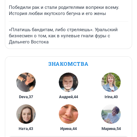
Победили рак и стали родителями вопреки всему.
История любви якутского бегуна и его жены
«Платишь бандитам, либо стреляешь». Уральский
бизнесмен о том, как в нулевые гнали фуры с
Дальнего Востока
ЗНАКОМСТВА
Deva
,
37
Андрей
,
44
Irina
,
40
Ната
,
43
Ирина
,
44
Марина
,
54