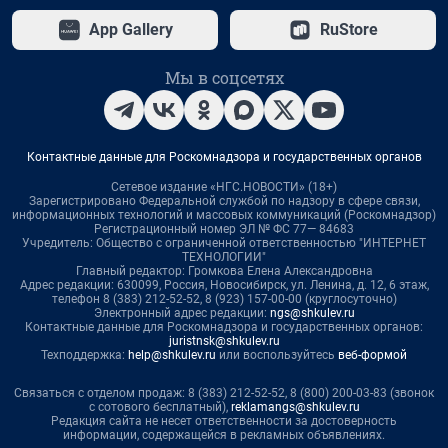
App Gallery
RuStore
Мы в соцсетях
Контактные данные для Роскомнадзора и государственных органов
Сетевое издание «НГС.НОВОСТИ» (18+)
Зарегистрировано Федеральной службой по надзору в сфере связи,
информационных технологий и массовых коммуникаций (Роскомнадзор)
Регистрационный номер ЭЛ № ФС 77— 84683
Учредитель: Общество с ограниченной ответственностью "ИНТЕРНЕТ
ТЕХНОЛОГИИ"
Главный редактор: Громкова Елена Александровна
Адрес редакции: 630099, Россия, Новосибирск, ул. Ленина, д. 12, 6 этаж,
телефон 8 (383) 212-52-52, 8 (923) 157-00-00 (круглосуточно)
Электронный адрес редакции:
ngs@shkulev.ru
Контактные данные для Роскомнадзора и государственных органов:
juristnsk@shkulev.ru
Техподдержка:
help@shkulev.ru
или воспользуйтесь
веб-формой
Связаться с отделом продаж: 8 (383) 212-52-52, 8 (800) 200-03-83 (звонок
с сотового бесплатный),
reklamangs@shkulev.ru
Редакция сайта не несет ответственности за достоверность
информации, содержащейся в рекламных объявлениях.