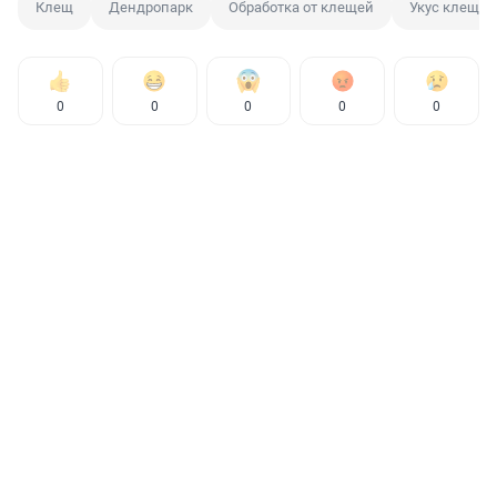
Клещ
Дендропарк
Обработка от клещей
Укус клеща
0
0
0
0
0