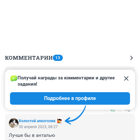
КОММЕНТАРИИ
13
Гость
30 апреля 2023, 10:35
Получай награды за комментарии и другие 
задания!
Вот это новость!!!!!

первый раз по метео самолёт задержали? люди 
Подробнее в профиле
неделями от туда вылететь не могут....
+0
–0
Холостой алкоголик
30 апреля 2023, 08:27
Лучше бы в анталью 
