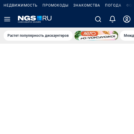
НЕДВИЖИМОСТЬ
ПРОМОКОДЫ
ЗНАКОМСТВА
ПОГОДА
ФО
Растет популярность дискаунтеров
Межд