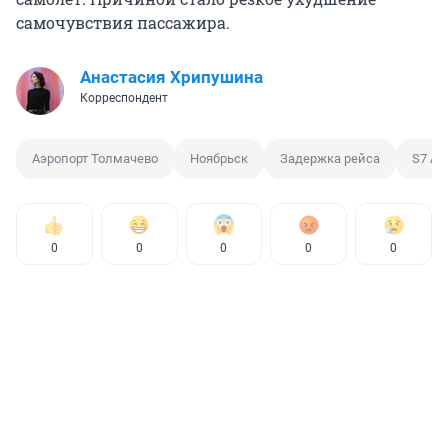
самочувствия пассажира.
Анастасия Хрипушина
Корреспондент
Аэропорт Толмачево
Ноябрьск
Задержка рейса
S7 Air
0
0
0
0
0